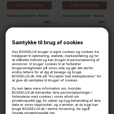
LÆG I KURVEN
LÆG I KURVEN
Stackers SUPERSIZE - Mystacker - 16 rum, Taupe
Stackers SUPERSIZE - Mystacker - 41 rum, BLUSH
439,-
439,-
Ikke på lager
På lager
Samtykke til brug af cookies
Hos BOXDELUX bruger vi egne cookies og cookies fra
tredjepart til optimering, statistik, markedsføring og for
at målrette indhold og kan bruges til personalisering af
annoncer. Vi bruger cookies til at forbedrer
brugervenligheden på vores side og gør det derfor
endnu lettere for at dig at besøge og bruge
BOXDELUX.dk. Klik på "Accepter fuld weboplevelse" for
at give dit samtykke til brugen af cookies.
Du kan læse mere information om, hvordan
BOXDELUX.dk behandler dine personoplysninger i
LÆG I KURVEN
LÆG I KURVEN
forbindelse med cookies i vores afsnit om
privatlivspolitik
her
. En sikker og tryg behandling af dine
data er vores topprioritet, og vi ønsker, at du trygt kan
Stackers SUPERSIZE - Mystacker - 41 rum, HVID
Stackers SUPERSIZE - Mystacker - 41 rum, Taupe
bruge BOXDELUX.dk i denne forvisning. Se også
439,-
439,-
Google privatslivspoltik her.