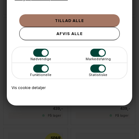
På lager
På lager
Nødvendige
Markedsføring
Funktionelle
Statistiske
Vis cookie detaljer
LÆG I KURVEN
LÆG I KURVEN
Stackers SUPERSIZE- Mystacker - 9 rum, BLUSH
Stackers SUPERSIZE- Mystacker - 9 rum, Taupe
439,-
439,-
På lager
På lager
SPAR