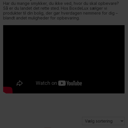
Har du mange smykker, du ikke ved, hvor du skal opbevare?
Så er du landet det rette sted. Hos BoxdeLux sælger vi
produkter til din bolig, der gør hverdagen nemmere for dig –
blandt andet muligheder for opbevaring.