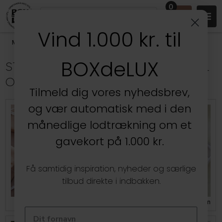
0
Vind 1.000 kr. til
Mærker
/
Stackers
BOXdeLUX
STACKERS SMYKKESKRIN - BESTIL
ONLINE HER
Tilmeld dig vores nyhedsbrev,
og vær automatisk med i den
månedlige lodtrækning om et
gavekort på 1.000 kr.
Få samtidig inspiration, nyheder og særlige
tilbud direkte i indbakken.
Stackers MINI Smykkeskrin
Stackers CLASSIC Smykkeskrin