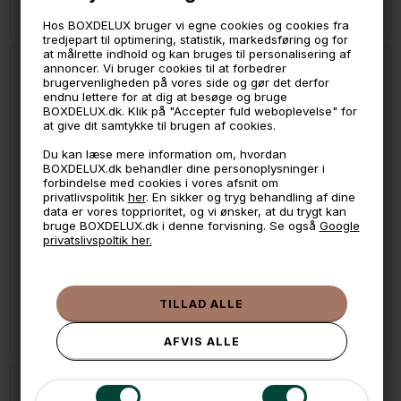
På lager
På lager
Hos BOXDELUX bruger vi egne cookies og cookies fra
tredjepart til optimering, statistik, markedsføring og for
at målrette indhold og kan bruges til personalisering af
annoncer. Vi bruger cookies til at forbedrer
brugervenligheden på vores side og gør det derfor
endnu lettere for at dig at besøge og bruge
BOXDELUX.dk. Klik på "Accepter fuld weboplevelse" for
at give dit samtykke til brugen af cookies.
Du kan læse mere information om, hvordan
BOXDELUX.dk behandler dine personoplysninger i
forbindelse med cookies i vores afsnit om
privatlivspolitik
her
. En sikker og tryg behandling af dine
data er vores topprioritet, og vi ønsker, at du trygt kan
bruge BOXDELUX.dk i denne forvisning. Se også
Google
privatslivspoltik her.
LÆG I KURVEN
LÆG I KURVEN
Joseph Joseph Shoe-in Single Skoholder, Pakke med 2 stk
Joseph Joseph Shoe-in Skostativ til 3 par sko
109,-
119,-
På lager
På lager