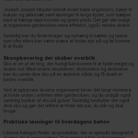
Joseph Joseph tilbyder blandt andet bøjle organizers, bøjler til
bukser og jakkesæt samt løsninger til lange kjoler, som hjælper
med at hænge tøjet korrekt og spare plads. Det gør det muligt
at organisere garderoben mere effektivt, også i mindre skabe.
Samtidig kan du finde knager og ophæng til bælter og tasker,
som ofte ellers kan være svære at holde styr på og let komme
til at flyde.
Skoopbevaring der skaber overblik
Sko er en af de ting, der hurtigt kan komme til at fylde meget og
skabe rod. Med smarte skostativer, skoholdere og skobokse
kan du samle dine sko på en æstetisk måde og få skabt et
bedre overblik.
Ved at opbevare skoene organiseret bliver det langt nemmere
at holde orden i entréen eller garderoben, og du undgår også
samtidig bunker af sko på gulvet. Samtidig beskytter det også
dine sko og gør det lettere at finde det par, du står og skal
bruge.
Praktiske løsninger til hverdagens behov
I denne kategori finder du produkter, der er speicikt designet til
at gøre din hverdag lettere. Det gælder både små løsninger,