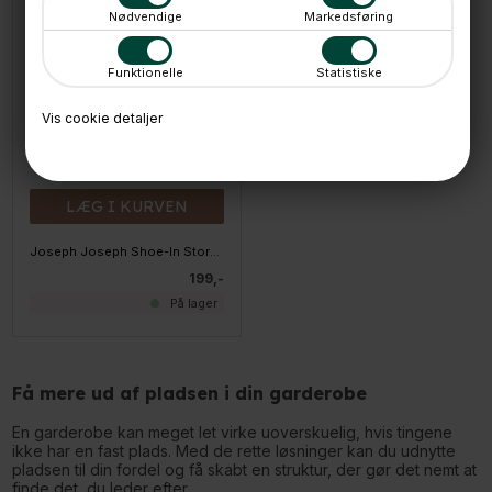
Nødvendige
Markedsføring
Funktionelle
Statistiske
Vis cookie detaljer
LÆG I KURVEN
Joseph Joseph Shoe-In Stort Skostativ til skabet, Ecru
199,-
På lager
Få mere ud af pladsen i din garderobe
En garderobe kan meget let virke uoverskuelig, hvis tingene
ikke har en fast plads. Med de rette løsninger kan du udnytte
pladsen til din fordel og få skabt en struktur, der gør det nemt at
finde det, du leder efter.