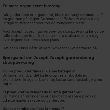
En mere organiseret hverdag
Når garderoben er organiseret, bliver det langt nemmere at få
en god start på dagen. Du sparer tid, får bedre overblik og
undgår frustrationer over rod og manglende plads.
Med Joseph Joseph garderobe- og skoopbevaring får du de
rette redskaber til at få skabt en mere struktureret hverdag,
hvor tingene har deres faste plads.
Det er en enkel måde at gøre hverdagen lidt nemmere på.
Spørgsmål om Joseph Joseph garderobe og
skoopbevaring
Hvilke produkter findes i denne kategori?
Du finder blandt andet bøjle organizers, skostativer,
skoholdere, knager til bælter og tasker samt forskellige typer
bøjler.
Er produkterne velegnede til små garderobe?
Ja, mange af løsningerne er designet til at spare plads og
udnytte højden i skabe og garderobe.
Kan jeg kombinere flere løsninger?