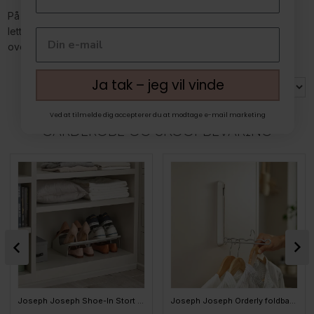
På denne side finder du et udvalg af produkter, der gør det
lettere at holde styr på garderoben og få skabt et mere
overskueligt og ryddeligt udtryk.
Ja tak – jeg vil vinde
MEST POPULÆRE I JOSEPH JOSEPH
Ved at tilmelde dig accepterer du at modtage e-mail marketing
GARDEROBE OG SKOOPBEVARING
Joseph Joseph Shoe-In Stort Skostativ til skabet, Ecru
Joseph Joseph Orderly foldbar Tøjstang til vægophæng