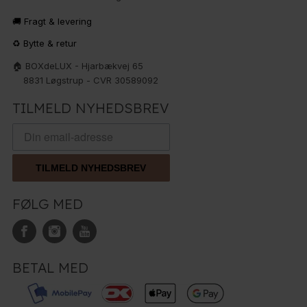
🚚 Fragt & levering
♻️ Bytte & retur
🏠 BOXdeLUX - Hjarbækvej 65
8831 Løgstrup - CVR 30589092
TILMELD NYHEDSBREV
TILMELD NYHEDSBREV
FØLG MED
BETAL MED