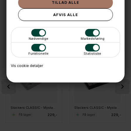
📱 Kundeservice 50446800 (9-12)
📧
Kundeservice
mail@boxdelux.dk
(24/7)
ANDRE IDÉER
Nødvendige
Markedsføring
Funktionelle
Statistiske
Vis cookie detaljer
Stackers CLASSIC - Mystacker - 25 rum, Taupe
Stackers CLASSIC - Mystacker - 25 rum, Sort
229,-
229,-
På lager
På lager