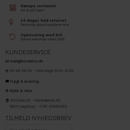
Kæmpe sortiment
Alt er på lager
14 dages fuld returret
Personlig dansk kundeservice
Opbevaring med Stil
Dansk webshop siden 2005
KUNDESERVICE
📧 mail@boxdelux.dk
☎️ 50 44 68 00 - Hverdage 9.00-12.00
🚚 Fragt & levering
♻️ Bytte & retur
🏠 BOXdeLUX - Hjarbækvej 65
8831 Løgstrup - CVR 30589092
TILMELD NYHEDSBREV