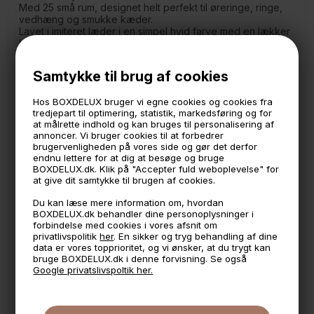
Med 25 små rum, designet helt perfekt til øreringe, ringe,
vedhæng og smukke kæder.
Lavet i imiteret læder i en simpel hvid farve med en lækker
blød velour inderside. Dette modul har ikke låg og kan
sættes under et andet smykkeskrin gerne med en top så
du kan dække dine smykker af for støv.
Samtykke til brug af cookies
Måler:
Hos BOXDELUX bruger vi egne cookies og cookies fra
25,5 x 18 cm.
tredjepart til optimering, statistik, markedsføring og for
4 cm. høj
at målrette indhold og kan bruges til personalisering af
- Hvert rum i dette modul måler 4,5 x 3 cm.
annoncer. Vi bruger cookies til at forbedrer
brugervenligheden på vores side og gør det derfor
*Passer sammen med de andre Stackers moduler/skrin der
endnu lettere for at dig at besøge og bruge
hedder "Classic"
BOXDELUX.dk. Klik på "Accepter fuld weboplevelse" for
Imiteret læder med en lækker inderside i blød velour.
at give dit samtykke til brugen af cookies.
Du kan læse mere information om, hvordan
BOXDELUX.dk behandler dine personoplysninger i
🕚 Bestil inden 11 & vi sender samme dag på hverdage
forbindelse med cookies i vores afsnit om
privatlivspolitik
her
. En sikker og tryg behandling af dine
🧺 Kan du lægge varen i kurven, er den på lager
data er vores topprioritet, og vi ønsker, at du trygt kan
bruge BOXDELUX.dk i denne forvisning. Se også
🌟 4,9 med over 1200 anmeldelser ★★★★★
Google privatslivspoltik her.
📦 Fragtfri v. køb over 999,- ellers fra 49,- med GLS
💳 Betal med