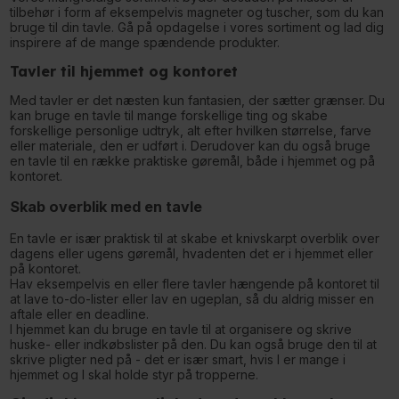
tilbehør i form af eksempelvis magneter og tuscher, som du kan
bruge til din tavle. Gå på opdagelse i vores sortiment og lad dig
inspirere af de mange spændende produkter.
Tavler til hjemmet og kontoret
Med tavler er det næsten kun fantasien, der sætter grænser. Du
kan bruge en tavle til mange forskellige ting og skabe
forskellige personlige udtryk, alt efter hvilken størrelse, farve
eller materiale, den er udført i. Derudover kan du også bruge
en tavle til en række praktiske gøremål, både i hjemmet og på
kontoret.
Skab overblik med en tavle
En tavle er især praktisk til at skabe et knivskarpt overblik over
dagens eller ugens gøremål, hvadenten det er i hjemmet eller
på kontoret.
Hav eksempelvis en eller flere tavler hængende på kontoret til
at lave to-do-lister eller lav en ugeplan, så du aldrig misser en
aftale eller en deadline.
I hjemmet kan du bruge en tavle til at organisere og skrive
huske- eller indkøbslister på den. Du kan også bruge den til at
skrive pligter ned på - det er især smart, hvis I er mange i
hjemmet og I skal holde styr på tropperne.