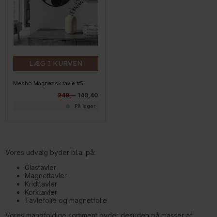
LÆG I KURVEN
Mesho Magnetisk tavle #5
249,-
149,40
På lager
Vores udvalg byder bl.a. på:
Glastavler
Magnettavler
Kridttavler
Korktavler
Tavlefolie og magnetfolie
Vores mangfoldige sortiment byder desuden på masser af