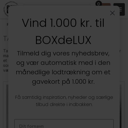
0
Vind 1.000 kr. til
Produkter
/
Kontoret
/
Tavler og tilbehør
BOXdeLUX
TAVLER OG TILBEHØR
Tavler fås i et utal af varianter, udført i mange forskellige typer
Tilmeld dig vores nyhedsbrev,
materialer og til forskellige gøremål. Hos BOXdeLUX finder du
et stort og bredt udvalg af alle mulige forskellige slags tavler,
og vær automatisk med i den
som du kan bruge til at pryde dit hjem med eller som praktisk
vægophæng på dit kontor.
månedlige lodtrækning om et
gavekort på 1.000 kr.
Få samtidig inspiration, nyheder og særlige
tilbud direkte i indbakken.