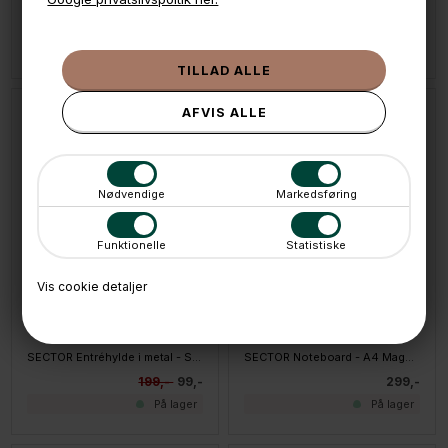
Push pins til opslagstavle - Wood, 25 stk.
SECTOR Entréhylde i metal - Hvid
25,-
199,-
99,-
På lager
På lager
Kun hos BOXdeLUX
SPAR
50%
Nødvendige
Markedsføring
Funktionelle
Statistiske
Vis cookie detaljer
LÆG I KURVEN
LÆG I KURVEN
SECTOR Entréhylde i metal - Sort
SECTOR Noteboard - A4 Magnettavle - Grå
199,-
99,-
299,-
På lager
På lager