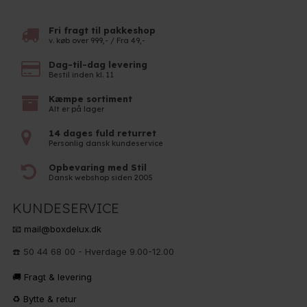
Fri fragt til pakkeshop
v. køb over 999,- / Fra 49,-
Dag-til-dag levering
Bestil inden kl. 11
Kæmpe sortiment
Alt er på lager
14 dages fuld returret
Personlig dansk kundeservice
Opbevaring med Stil
Dansk webshop siden 2005
KUNDESERVICE
📧 mail@boxdelux.dk
☎️ 50 44 68 00 - Hverdage 9.00-12.00
🚚 Fragt & levering
♻️ Bytte & retur