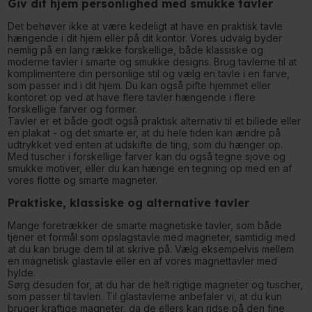
Giv dit hjem personlighed med smukke tavler
Det behøver ikke at være kedeligt at have en praktisk tavle
hængende i dit hjem eller på dit kontor. Vores udvalg byder
nemlig på en lang række forskellige, både klassiske og
moderne tavler i smarte og smukke designs. Brug tavlerne til at
komplimentere din personlige stil og vælg en tavle i en farve,
som passer ind i dit hjem. Du kan også pifte hjemmet eller
kontoret op ved at have flere tavler hængende i flere
forskellige farver og former.
Tavler er et både godt også praktisk alternativ til et billede eller
en plakat - og det smarte er, at du hele tiden kan ændre på
udtrykket ved enten at udskifte de ting, som du hænger op.
Med tuscher i forskellige farver kan du også tegne sjove og
smukke motiver, eller du kan hænge en tegning op med en af
vores flotte og smarte magneter.
Praktiske, klassiske og alternative tavler
Mange foretrækker de smarte magnetiske tavler, som både
tjener et formål som opslagstavle med magneter, samtidig med
at du kan bruge dem til at skrive på. Vælg eksempelvis mellem
en magnetisk glastavle eller en af vores magnettavler med
hylde.
Sørg desuden for, at du har de helt rigtige magneter og tuscher,
som passer til tavlen. Til glastavlerne anbefaler vi, at du kun
bruger kraftige magneter, da de ellers kan ridse på den fine