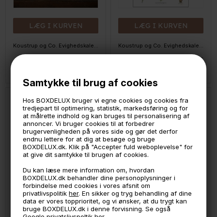
LÆG I KURVEN
LÆG I KURVEN
Koustrup og Co. Evighedskalender - Blomster og digte
Koustrup og Co. Evighedskalender - Sanketips i naturen
149,-
149,-
På lager
Ikke på lager
Samtykke til brug af cookies
Hos BOXDELUX bruger vi egne cookies og cookies fra
Kun hos BOXdeLUX
SPAR
tredjepart til optimering, statistik, markedsføring og for
50%
at målrette indhold og kan bruges til personalisering af
annoncer. Vi bruger cookies til at forbedrer
brugervenligheden på vores side og gør det derfor
endnu lettere for at dig at besøge og bruge
BOXDELUX.dk. Klik på "Accepter fuld weboplevelse" for
at give dit samtykke til brugen af cookies.
Du kan læse mere information om, hvordan
BOXDELUX.dk behandler dine personoplysninger i
forbindelse med cookies i vores afsnit om
privatlivspolitik
her
. En sikker og tryg behandling af dine
LÆG I KURVEN
LÆG I KURVEN
data er vores topprioritet, og vi ønsker, at du trygt kan
bruge BOXDELUX.dk i denne forvisning. Se også
Google privatslivspoltik her.