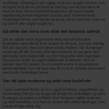
overflade. Samtidig er det vigtigt, at du kun bruger tuscher, som
er egnet til at skrive på tavlerne med og som du kan tørre af
med en klud. Vores sortiment byder bl.a. på vores smarte
egenproducerede magneter, tuscher med flydende kridt i
forskellige farver, samt klude og spray, så du nemt kan viske ud
og skrive eller tegne noget nyt.
Gå efter det retro look eller det klassisk udtryk
Der er næsten ikke noget mere retro end de klassiske
korktavler med nåle til. Kork skaber et råt look, som ser virkelig
flot ud i sig selv, men som bliver endnu federe, når du hænger
noget op på det. Du kan pifte din korktavle op og gøre den
personlig med smarte nåle og fine fotografier eller tegninger.
Derudover finder du også traditionelle kridttavler, som du
kender dem fra skolen. De er enormt smarte til eksempelvis
børneværelset, hvor dit barn kan få lov til at udfolde sig kreativt
med kridt i forskellige farver.
Gør dit hjem moderne og unikt med tavlefolie
I vores sortiment finder du bl.a. også tavlefolie, magnetfolie og
tavlemaling. Det kan du bruge på alt lige fra skabslåger og døre
til vægge og andre overflader. Kun fantasien sætter grænser,
og med tavlefolie, m.m. kan du skabe helt unikke løsninger, som
passer til lige netop dig.