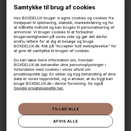
Imiteret læder med en inderside i lækker blød velour.
Samtykke til brug af cookies
Måler:
Hos BOXDELUX bruger vi egne cookies og cookies fra
23 x 9 cm.
tredjepart til optimering, statistik, markedsføring og for
5 cm. høj
at målrette indhold og kan bruges til personalisering af
annoncer. Vi bruger cookies til at forbedrer
brugervenligheden på vores side og gør det derfor
🕚 Bestil inden 11 & vi sender samme dag på hverdage
endnu lettere for at dig at besøge og bruge
BOXDELUX.dk. Klik på "Accepter fuld weboplevelse" for
🧺 Kan du lægge varen i kurven, er den på lager
at give dit samtykke til brugen af cookies.
🌟 4,9 med over 1200 anmeldelser ★★★★★
Du kan læse mere information om, hvordan
BOXDELUX.dk behandler dine personoplysninger i
📦 Fragtfri v. køb over 999,- ellers fra 49,- med GLS
forbindelse med cookies i vores afsnit om
privatlivspolitik
her
. En sikker og tryg behandling af dine
💳 Betal med
data er vores topprioritet, og vi ønsker, at du trygt kan
bruge BOXDELUX.dk i denne forvisning. Se også
📱 Kundeservice 50446800 (9-12)
Google privatslivspoltik her.
📧
Kundeservice
mail@boxdelux.dk
(24/7)
ANDRE IDÉER