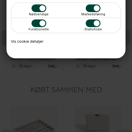
Nødvendige
Markedsføring
Funktionelle
Statistiske
Vis cookie detaljer
Stackers Rejsesmykkeskrin - LARGE, Taupe
Stackers Rejsesmykkeskrin - LARGE, Sort
599,-
599,-
På lager
På lager
KØBT SAMMEN MED