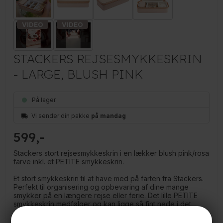
STACKERS REJSESMYKKESKRIN
- LARGE, BLUSH PINK
På lager
Vi sender din pakke
på mandag
599
Stackers stort rejsesmykkeskrin i en lækker blush pink/rosa
farve inkl. et PETITE smykkeskrin.
Et stort smykkeskrin til at have med på farten fra Stackers.
Perfekt til organisering og opbevaring af dine mange
smykker på en længere rejse eller ferie. Det lille PETITE
smykkeskrin medfølger og kan ligge så fint nede i det
store i den ene ende.