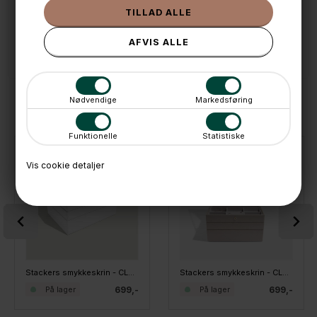
💳 Betal med
📱 Kundeservice 50446800 (9-12)
📧
Kundeservice
mail@boxdelux.dk
(24/7)
Nødvendige
Markedsføring
ANDRE IDÉER
Funktionelle
Statistiske
Vis cookie detaljer
Stackers smykkeskrin - CLASSIC, Hvid sæt af 3 stk.
Stackers smykkeskrin - CLASSIC, Taupe sæt af 3 stk.
699,-
699,-
På lager
På lager