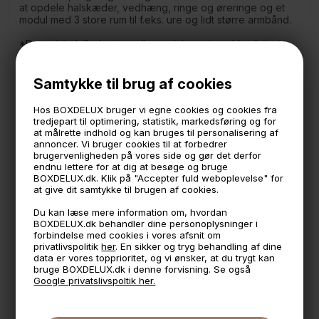
at opdele halskæder, vedhæng, ringe og øreringe og et
modul med 3 store rum til f.eks. ure og lidt større armbånd.
*Det sidste billede viser alle modulerne i smykkeskrinet i
den rosa farver. Inddelingen er den samme i dette sæt som
er sort.
Samtykke til brug af cookies
Måler:
25,5 x 18 cm.
Hos BOXDELUX bruger vi egne cookies og cookies fra
14,5 cm. høj
tredjepart til optimering, statistik, markedsføring og for
at målrette indhold og kan bruges til personalisering af
Stackers konceptet går ud på at man selv kan skabe mere
annoncer. Vi bruger cookies til at forbedrer
plads til smykker, ure og ringe ved at tilføje flere kasser til
brugervenligheden på vores side og gør det derfor
din stacker.
endnu lettere for at dig at besøge og bruge
BOXDELUX.dk. Klik på "Accepter fuld weboplevelse" for
Imiteret læder med en inderside i lækker blød velour.
at give dit samtykke til brugen af cookies.
Du kan læse mere information om, hvordan
BOXDELUX.dk behandler dine personoplysninger i
🕚 Bestil inden 11 & vi sender samme dag på hverdage
forbindelse med cookies i vores afsnit om
privatlivspolitik
her
. En sikker og tryg behandling af dine
🧺 Kan du lægge varen i kurven, er den på lager
data er vores topprioritet, og vi ønsker, at du trygt kan
bruge BOXDELUX.dk i denne forvisning. Se også
🌟 4,9 med over 1200 anmeldelser ★★★★★
Google privatslivspoltik her.
📦 Fragtfri v. køb over 999,- ellers fra 49,- med GLS