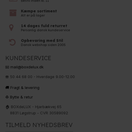
Bestil inden kl. 11
Kæmpe sortiment
Alt er på lager
14 dages fuld returret
Personlig dansk kundeservice
Opbevaring med Stil
Dansk webshop siden 2005
KUNDESERVICE
📧 mail@boxdelux.dk
☎️ 50 44 68 00 - Hverdage 9.00-12.00
🚚 Fragt & levering
♻️ Bytte & retur
🏠 BOXdeLUX - Hjarbækvej 65
8831 Løgstrup - CVR 30589092
TILMELD NYHEDSBREV