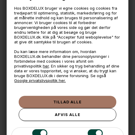
Computertasken medfølger ikke, den skal købes for sig.
Hos BOXDELUX bruger vi egne cookies og cookies fra
tredjepart til optimering, statistik, markedsføring og for
at målrette indhold og kan bruges til personalisering af
🕚 Bestil inden 11 & vi sender samme dag på hverdage
annoncer. Vi bruger cookies til at forbedrer
brugervenligheden på vores side og gør det derfor
🧺 Kan du lægge varen i kurven, er den på lager
endnu lettere for at dig at besøge og bruge
BOXDELUX.dk. Klik på "Accepter fuld weboplevelse" for
🌟 4,9 med over 1200 anmeldelser ★★★★★
at give dit samtykke til brugen af cookies.
📦 Fragtfri v. køb over 999,- ellers fra 49,- med GLS
Du kan læse mere information om, hvordan
BOXDELUX.dk behandler dine personoplysninger i
💳 Betal med
forbindelse med cookies i vores afsnit om
privatlivspolitik
her
. En sikker og tryg behandling af dine
📱 Kundeservice 50446800 (9-12)
data er vores topprioritet, og vi ønsker, at du trygt kan
bruge BOXDELUX.dk i denne forvisning. Se også
📧
Kundeservice
mail@boxdelux.dk
(24/7)
Google privatslivspoltik her.
ANDRE IDÉER