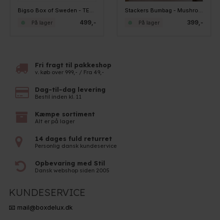
Bigso Box of Sweden - TED Monitor Stand, Linen
Stackers Bumbag - Mushroom
499,-
399,-
På lager
På lager
Fri fragt til pakkeshop
v. køb over 999,- / Fra 49,-
Dag-til-dag levering
Bestil inden kl. 11
Kæmpe sortiment
Alt er på lager
14 dages fuld returret
Personlig dansk kundeservice
Opbevaring med Stil
Dansk webshop siden 2005
KUNDESERVICE
📧 mail@boxdelux.dk