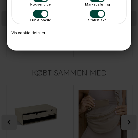
Nødvendige
Markedsføring
Funktionelle
Statistiske
Vis cookie detaljer
Stackers Taske til Ladekabel - Blå
Stackers computertaske, SLIM - Oatmeal
199,-
649,-
På lager
På lager
KØBT SAMMEN MED