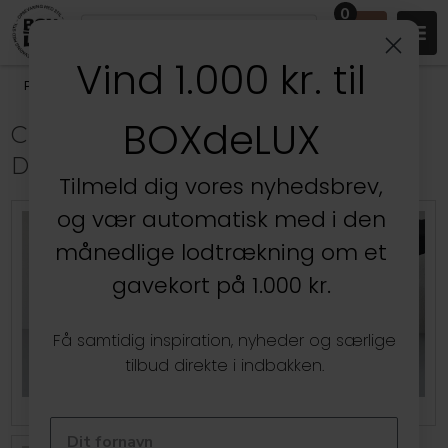
0
Vind 1.000 kr. til
Produkter
/
Udendørs
/
Haven
/
Cestino indkøbskurve
BOXdeLUX
CESTINO KURVE - JAPANSK
DESIGN
Tilmeld dig vores nyhedsbrev,
og vær automatisk med i den
månedlige lodtrækning om et
gavekort på 1.000 kr.
Få samtidig inspiration, nyheder og særlige
tilbud direkte i indbakken.
Cestino kurve - Small
Cestino kurve - Medium