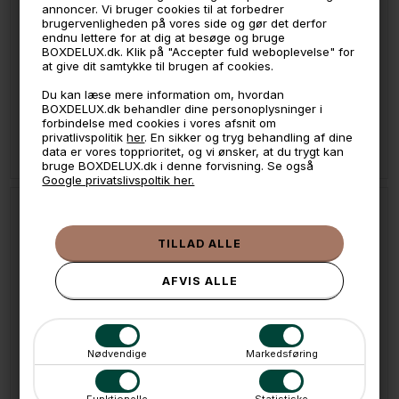
annoncer. Vi bruger cookies til at forbedrer
brugervenligheden på vores side og gør det derfor
endnu lettere for at dig at besøge og bruge
BOXDELUX.dk. Klik på "Accepter fuld weboplevelse" for
at give dit samtykke til brugen af cookies.
LÆG I KURVEN
LÆG I KURVEN
Du kan læse mere information om, hvordan
BOXDELUX.dk behandler dine personoplysninger i
Cestino kurv i Hvid - Large
Cestino kurv i Navyblå - Large
forbindelse med cookies i vores afsnit om
335,-
335,-
privatlivspolitik
her
. En sikker og tryg behandling af dine
data er vores topprioritet, og vi ønsker, at du trygt kan
På lager
På lager
bruge BOXDELUX.dk i denne forvisning. Se også
Google privatslivspoltik her.
Nødvendige
Markedsføring
LÆG I KURVEN
LÆG I KURVEN