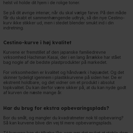
helst vil holde dit hjem i de rolige toner.
Se på dit øvrige interiør, når du skal vælge farve. På den måde
får du skabt et sammenhængende udtryk, så din nye Cestino-
kurv ikke stikker ud, men i stedet blender smukt ind i din
indretning.
Cestino-kurve i høj kvalitet
Kurvene er fremstillet af den japanske familiedrevne
virksomhed Hachiman Kasai, der i en lang årrække har stået
bag nogle af de bedste plastprodukter på markedet.
For virksomheden er kvalitet og håndværk i højsædet. Og det
skinner tydeligt igennem i plastikkurvene på siden her. De er
ekstremt holdbare, og det vidner om et produkt i absolut
topkvalitet. Du kan derfor være sikker på, at du kan nyde godt
af kurven de næste mange år.
Har du brug for ekstra opbevaringsplads?
Bor du småt, og mangler du kvadratmeter nok til opbevaring?
Så kan kurvene blive din vej til mere opbevaringsplads.
Til kurvene kan du tilkøbe låg, som gør det muligt at stable dem