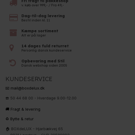
Fri fragt til pakkeshop
v. køb over 999,- / Fra 49,-
Dag-til-dag levering
Bestil inden kl. 11
Kæmpe sortiment
Alt er på lager
14 dages fuld returret
Personlig dansk kundeservice
Opbevaring med Stil
Dansk webshop siden 2005
KUNDESERVICE
📧 mail@boxdelux.dk
☎️ 50 44 68 00 - Hverdage 9.00-12.00
🚚 Fragt & levering
♻️ Bytte & retur
🏠 BOXdeLUX - Hjarbækvej 65