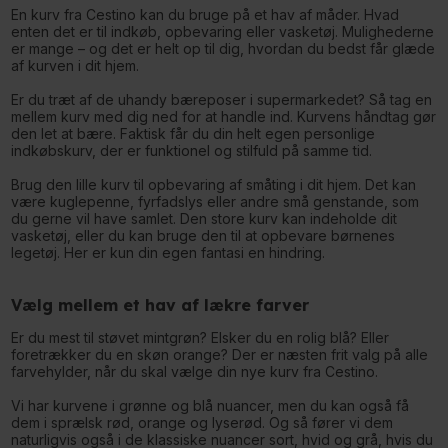
En kurv fra Cestino kan du bruge på et hav af måder. Hvad
enten det er til indkøb, opbevaring eller vasketøj. Mulighederne
er mange – og det er helt op til dig, hvordan du bedst får glæde
af kurven i dit hjem.
Er du træt af de uhandy bæreposer i supermarkedet? Så tag en
mellem kurv med dig ned for at handle ind. Kurvens håndtag gør
den let at bære. Faktisk får du din helt egen personlige
indkøbskurv, der er funktionel og stilfuld på samme tid.
Brug den lille kurv til opbevaring af småting i dit hjem. Det kan
være kuglepenne, fyrfadslys eller andre små genstande, som
du gerne vil have samlet. Den store kurv kan indeholde dit
vasketøj, eller du kan bruge den til at opbevare børnenes
legetøj. Her er kun din egen fantasi en hindring.
Vælg mellem et hav af lækre farver
Er du mest til støvet mintgrøn? Elsker du en rolig blå? Eller
foretrækker du en skøn orange? Der er næsten frit valg på alle
farvehylder, når du skal vælge din nye kurv fra Cestino.
Vi har kurvene i grønne og blå nuancer, men du kan også få
dem i sprælsk rød, orange og lyserød. Og så fører vi dem
naturligvis også i de klassiske nuancer sort, hvid og grå, hvis du