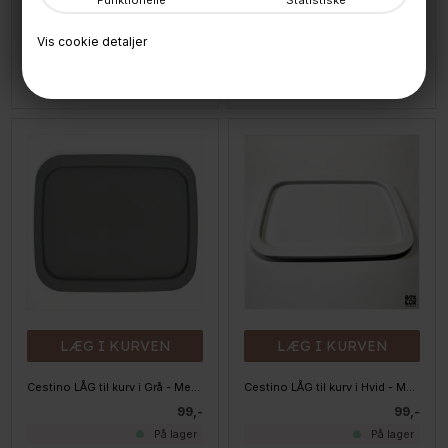
Funktionelle
Statistiske
Cestino kurv i Sort - Large
Cestino LÅG til kurv i Armygrøn - Medium/Large
Vis cookie detaljer
335,-
99,-
På lager
På lager
LÆG I KURVEN
LÆG I KURVEN
Cestino LÅG til kurv i Grå - Medium/Large
Cestino LÅG til kurv i Hvid - Medium/Large
99,-
99,-
På lager
På lager