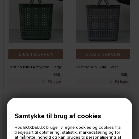
LÆG I KURVEN
LÆG I KURVEN
Cestino kurv i Armygrøn - Large
Cestino kurv i Grå - Large
335,-
335,-
På lager
På lager
Samtykke til brug af cookies
Hos BOXDELUX bruger vi egne cookies og cookies fra
tredjepart til optimering, statistik, markedsføring og for
at målrette indhold og kan bruges til personalisering af