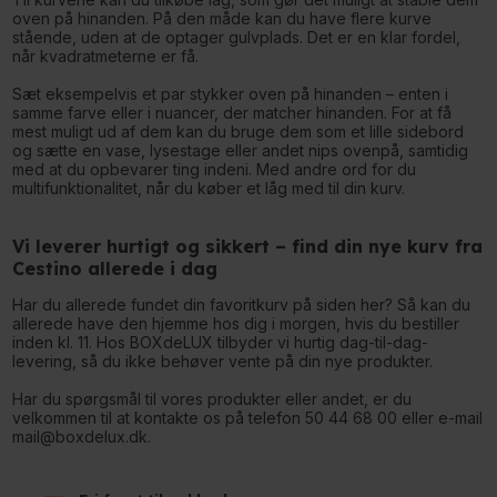
oven på hinanden. På den måde kan du have flere kurve
stående, uden at de optager gulvplads. Det er en klar fordel,
når kvadratmeterne er få.
Sæt eksempelvis et par stykker oven på hinanden – enten i
samme farve eller i nuancer, der matcher hinanden. For at få
mest muligt ud af dem kan du bruge dem som et lille sidebord
og sætte en vase, lysestage eller andet nips ovenpå, samtidig
med at du opbevarer ting indeni. Med andre ord for du
multifunktionalitet, når du køber et låg med til din kurv.
Vi leverer hurtigt og sikkert – find din nye kurv fra
Cestino allerede i dag
Har du allerede fundet din favoritkurv på siden her? Så kan du
allerede have den hjemme hos dig i morgen, hvis du bestiller
inden kl. 11. Hos BOXdeLUX tilbyder vi hurtig dag-til-dag-
levering, så du ikke behøver vente på din nye produkter.
Har du spørgsmål til vores produkter eller andet, er du
velkommen til at kontakte os på telefon 50 44 68 00 eller e-mail
mail@boxdelux.dk.