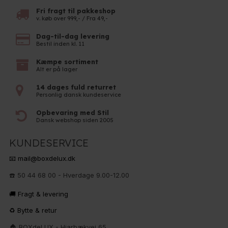
Fri fragt til pakkeshop
v. køb over 999,- / Fra 49,-
Dag-til-dag levering
Bestil inden kl. 11
Kæmpe sortiment
Alt er på lager
14 dages fuld returret
Personlig dansk kundeservice
Opbevaring med Stil
Dansk webshop siden 2005
KUNDESERVICE
📧 mail@boxdelux.dk
☎️ 50 44 68 00 - Hverdage 9.00-12.00
🚚 Fragt & levering
♻️ Bytte & retur
🏠 BOXdeLUX - Hjarbækvej 65