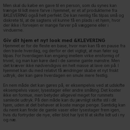
Men skal du købe en gave til en person, som du synes kan
trænge til lidt mere farve i hjemmet, er et af produkterne fra
&KLEVERING også helt perfekt. De kan nemlig fås tilpas små og
diskrete til, at de sagtens vil kunne få en plads i et hjem, hvor
der ikke i forvejen er mange farver på væggene eller i
vinduerne.
Giv dit hjem et nyt look med &KLEVERING
Hjemmet er for de fleste en base, hvor man kan få en pause fra
den travle hverdag, og derfor er det vigtigt, at man føler sig
tilpas. For hverdagen kan engang imellem virke ensformig of
triviel, og man kan køre død i de samme gamle mønstre. Men
det kræver ikke nødvendigvis en helt masse at lave om på. I
hjemmet kan du med relativt få ændringer skabe et nyt friskt
udtryk, der kan gøre hverdagen en smule mere festlig.
En nem måde det kan gøres på, er eksempelvis ved at udskifte
eksempelvis vaser, lysestager eller andre småting. Det koster
ikke en formue, men betyder alligevel meget for rummets
samlede udtryk. På den måde kan du jævnligt skifte stil i dit
hjem, uden at det behøver at koste mange penge. Samtidig kan
du nemt kan finde de gamle vaser eller lysestager frem igen,
hvis du fortryder de nye, eller blot har lyst til at skifte lidt ud i ny
og næ.