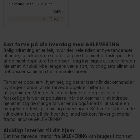
Klevering Vase - Tile Mint
349,-
På lager
Sæt farve på din hverdag med &KLEVERING
Boligindretning er et felt, hvor der hele tiden er nye tendenser
at finde, som kan være med til at give hjemmet et friskt pust. En
af de mest populære tendenser i dag kan siges at være farver i
hjemmet. Alt skal ikke længere være sort, hvidt og strømlinet, så
det passer sammen i helt neutrale farver.
Farver er populært i hjemmet, og det er især når det omhandler
pyntegenstande, at de farvede objekter hitter i alle
afskygninger. Men også sofaer, lænestole og spisestole i
forskellige farver er populære, når det kommer til at indrette
hjemmet. Og de mange farver er da også med til at skabe en
hyggelig og festlig stemning i hverdagen. Så hvorfor ikke sætte
lidt ekstra farve på din hverdag, med lækkert farverigt interiør
fra hollandske &KLEVERING?
Alsidigt interiør til dit hjem
Det fine farvede interiør fra &KLEVERING kan bruges i stort set