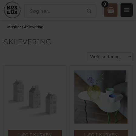
0
Mærker
/
&Klevering
&KLEVERING
LÆG I KURVEN
LÆG I KURVEN