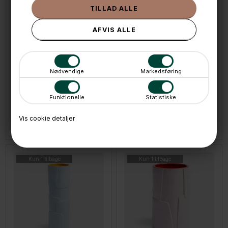
Nødvendige
Markedsføring
LÆG I KURVEN
LÆG I KURVEN
Funktionelle
Statistiske
Klevering Stor stribet vase i Røde nuancer - Rhombic
Klevering Stor urtepotteskjuler 20x20cm. - Tribe Green
639,-
519,-
349,-
Vis cookie detaljer
På lager
På lager
Kun 1 tilbage
Kun 1 tilbage