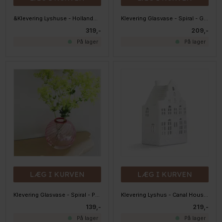
&Klevering Lyshuse - Hollandske Kanalhuse i Hvidt Porcelæn (3 stk)
Klevering Glasvase - Spiral - Gul 13 cm
319,-
209,-
På lager
På lager
LÆG I KURVEN
LÆG I KURVEN
Klevering Glasvase - Spiral - Pink 9 cm
Klevering Lyshus - Canal House - Large
139,-
219,-
På lager
På lager