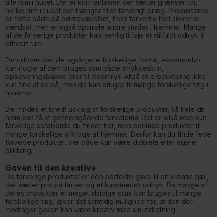
alle rum i huset. Det er kun fantasien der sætter grænser for,
hvilke rum i huset der trænger til et farverigt præg. Produkterne
er flotte både på børneværelset, hvor farverne helt sikker er
værdsat, men er også optimale andre steder i hjemmet. Mange
af de farverige produkter kan nemlig tilføje et stilfuldt udtryk til
ethvert rum.
Derudover kan de også tjene forskellige formål, eksempelvis
kan nogle af dem bruges som både smykkeskrin,
opbevaringsbakke eller til stearinlys. Altså er produkterne ikke
kun fine at se på, men de kan bruges til mange forskellige ting i
hjemmet.
Der findes et bredt udvalg af forskellige produkter, så hele dit
hjem kan få et gennemgående farvetema. Det er altså ikke kun
farverige sofaborde du finder her, men derimod produkter til
mange forskellige afkroge af hjemmet. Derfor kan du finde fede
farvede produkter, der både kan være diskrete eller agere
blikfang.
Gaven til den kreative
De farverige produkter er den perfekte gave til en kreativ sjæl,
der sætter pris på farver og et kunstnerisk udtryk. Da mange af
deres produkter er meget alsidige samt kan bruges til mange
forskellige ting, giver det samtidig mulighed for, at den der
modtager gaven kan være kreativ med sin indretning.