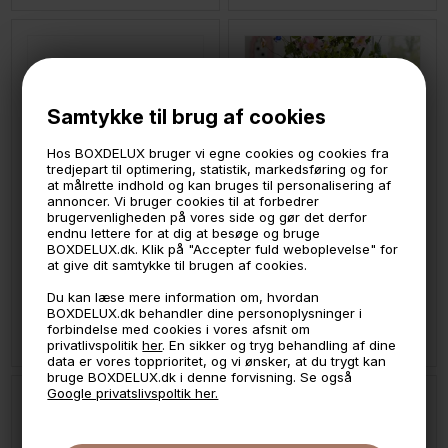
Samtykke til brug af cookies
Hos BOXDELUX bruger vi egne cookies og cookies fra
tredjepart til optimering, statistik, markedsføring og for
at målrette indhold og kan bruges til personalisering af
annoncer. Vi bruger cookies til at forbedrer
brugervenligheden på vores side og gør det derfor
endnu lettere for at dig at besøge og bruge
LÆG I KURVEN
LÆG I KURVEN
BOXDELUX.dk. Klik på "Accepter fuld weboplevelse" for
at give dit samtykke til brugen af cookies.
Klevering skål i keramik - Hjertemuslinger
Klevering Stor stribet vase i gule nuancer - Rhombic
Du kan læse mere information om, hvordan
BOXDELUX.dk behandler dine personoplysninger i
289,-
639,-
forbindelse med cookies i vores afsnit om
På lager
På lager
privatlivspolitik
her
. En sikker og tryg behandling af dine
data er vores topprioritet, og vi ønsker, at du trygt kan
bruge BOXDELUX.dk i denne forvisning. Se også
Google privatslivspoltik her.
SPAR
33%