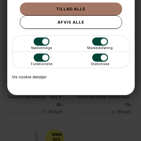
Nødvendige
Markedsføring
Funktionelle
Statistiske
Vis cookie detaljer
LÆG I KURVEN
LÆG I KURVEN
Eulenschnitt karklude - Hvid, Regnbuer - 3 stk.
Gastromax Ildfast glasfad med låg - Medium - 1,6 L
95,-
79,-
På lager
På lager
SPAR
45%