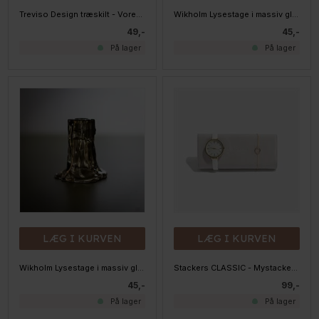
Treviso Design træskilt - Vores kærlighed
Wikholm Lysestage i massiv glas - Candice - Klar
49,-
45,-
På lager
På lager
LÆG I KURVEN
LÆG I KURVEN
Wikholm Lysestage i massiv glas - Candice - Smoke
Stackers CLASSIC - Mystacker tilbehør - Smykkepude
45,-
99,-
På lager
På lager