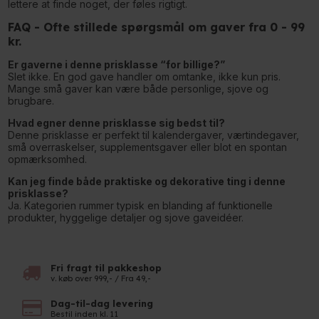
lettere at finde noget, der føles rigtigt.
FAQ - Ofte stillede spørgsmål om gaver fra 0 - 99
kr.
Er gaverne i denne prisklasse “for billige?”
Slet ikke. En god gave handler om omtanke, ikke kun pris.
Mange små gaver kan være både personlige, sjove og
brugbare.
Hvad egner denne prisklasse sig bedst til?
Denne prisklasse er perfekt til kalendergaver, værtindegaver,
små overraskelser, supplementsgaver eller blot en spontan
opmærksomhed.
Kan jeg finde både praktiske og dekorative ting i denne
prisklasse?
Ja. Kategorien rummer typisk en blanding af funktionelle
produkter, hyggelige detaljer og sjove gaveidéer.
Fri fragt til pakkeshop
v. køb over 999,- / Fra 49,-
Dag-til-dag levering
Bestil inden kl. 11