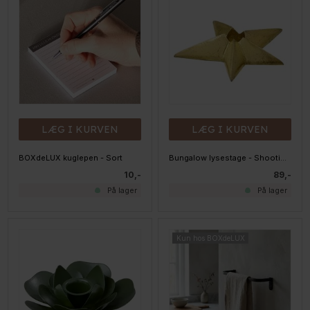
LÆG I KURVEN
LÆG I KURVEN
BOXdeLUX kuglepen - Sort
Bungalow lysestage - Shooting star small, guld
10,-
89,-
På lager
På lager
Kun hos BOXdeLUX