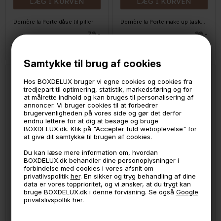
LÆG I KURVEN
LÆG I KURVEN
Derrière la Porte dåse til piller
Derrière la Porte make up taske - COTIE Vivre ses reves
79,-
99,-
På lager
På lager
Samtykke til brug af cookies
Hos BOXDELUX bruger vi egne cookies og cookies fra
tredjepart til optimering, statistik, markedsføring og for
at målrette indhold og kan bruges til personalisering af
annoncer. Vi bruger cookies til at forbedrer
brugervenligheden på vores side og gør det derfor
endnu lettere for at dig at besøge og bruge
BOXDELUX.dk. Klik på "Accepter fuld weboplevelse" for
at give dit samtykke til brugen af cookies.
Du kan læse mere information om, hvordan
BOXDELUX.dk behandler dine personoplysninger i
forbindelse med cookies i vores afsnit om
privatlivspolitik
her
. En sikker og tryg behandling af dine
LÆG I KURVEN
LÆG I KURVEN
data er vores topprioritet, og vi ønsker, at du trygt kan
bruge BOXDELUX.dk i denne forvisning. Se også
Google
Eulenschnitt drikkeglas - Can - Coffee Lover
Eulenschnitt drikkeglas - Can - Smileys
privatslivspoltik her.
99,-
99,-
På lager
På lager