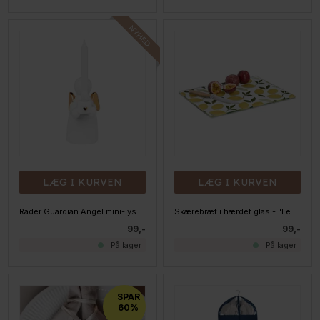
LÆG I KURVEN
LÆG I KURVEN
Räder Guardian Angel mini-lysestage
Skærebræt i hærdet glas - "Lemons" 40x30 cm.
99,-
99,-
På lager
På lager
SPAR
60%