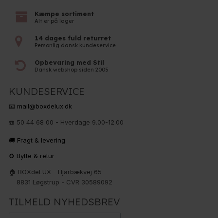
Kæmpe sortiment
Alt er på lager
14 dages fuld returret
Personlig dansk kundeservice
Opbevaring med Stil
Dansk webshop siden 2005
KUNDESERVICE
📧 mail@boxdelux.dk
☎️ 50 44 68 00 - Hverdage 9.00-12.00
🚚 Fragt & levering
♻️ Bytte & retur
🏠 BOXdeLUX - Hjarbækvej 65
8831 Løgstrup - CVR 30589092
TILMELD NYHEDSBREV