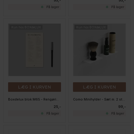
95,-
95,-
På lager
På lager
Kun hos BOXdeLUX
Kun hos BOXdeLUX
LÆG I KURVEN
LÆG I KURVEN
Boxdelux blok M65 - Rengøring - Colorcode, beige
Como Minihylder - Sæt m. 2 stk. smalle - Hvid
25,-
99,-
På lager
På lager