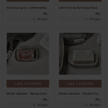
Koustrup og Co. kuffertmærke - Strandsennep og rødkløver
Little Pots Ravfarvet glasflaske med spray - Sort 500 ml.
49,-
99,-
På lager
På lager
Kun 1 tilbage
LÆG I KURVEN
LÆG I KURVEN
Meraki sæbebar - Mangosteen
Meraki sæbebar - Sesame Scrub
69,-
69,-
På lager
På lager