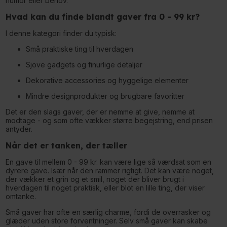
humor eller behov.
Hvad kan du finde blandt gaver fra 0 - 99 kr?
I denne kategori finder du typisk:
Små praktiske ting til hverdagen
Sjove gadgets og finurlige detaljer
Dekorative accessories og hyggelige elementer
Mindre designprodukter og brugbare favoritter
Det er den slags gaver, der er nemme at give, nemme at
modtage - og som ofte vækker større begejstring, end prisen
antyder.
Når det er tanken, der tæller
En gave til mellem 0 - 99 kr. kan være lige så værdsat som en
dyrere gave. Især når den rammer rigtigt. Det kan være noget,
der vækker et grin og et smil, noget der bliver brugt i
hverdagen til noget praktisk, eller blot en lille ting, der viser
omtanke.
Små gaver har ofte en særlig charme, fordi de overrasker og
glæder uden store forventninger. Selv små gaver kan skabe