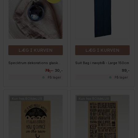
LÆG I KURVEN
LÆG I KURVEN
Specktrum dekorations glaskugle - Unika - Midnight Blue
Suit Bag i navyblå - Large 150cm
75,-
30,-
99,-
På lager
På lager
Kun hos BOXdeLUX
Kun hos BOXdeLUX