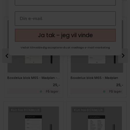
MEST POPULÆRE I GAVER 0-99 KR.
Ja tak – jeg vil vinde
Ved at tilmelde dig accepterer du at modtage e-mail marketing
Boxdelux blok M65 - Madplan - Nordic
Boxdelux blok M65 - Madplan
25,-
25,-
På lager
På lager
Kun hos BOXdeLUX
Kun hos BOXdeLUX