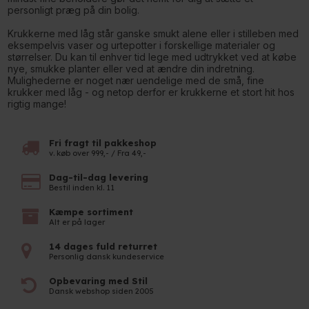
personligt præg på din bolig.
Krukkerne med låg står ganske smukt alene eller i stilleben med
eksempelvis vaser og urtepotter i forskellige materialer og
størrelser. Du kan til enhver tid lege med udtrykket ved at købe
nye, smukke planter eller ved at ændre din indretning.
Mulighederne er noget nær uendelige med de små, fine
krukker med låg - og netop derfor er krukkerne et stort hit hos
rigtig mange!
Fri fragt til pakkeshop
v. køb over 999,- / Fra 49,-
Dag-til-dag levering
Bestil inden kl. 11
Kæmpe sortiment
Alt er på lager
14 dages fuld returret
Personlig dansk kundeservice
Opbevaring med Stil
Dansk webshop siden 2005