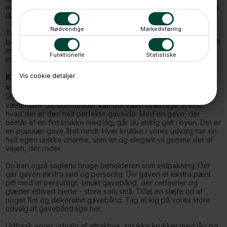
mange anvendelsesmuligheder, når det kommer til krukker med
låg.
Nødvendige
Markedsføring
Tag et kig på vores spændende udvalg af krukker med låg og
bestil den krukke hjem, som skal pynte i din entre, stue eller helt
et tredje sted. Vi yder dag-til-dag levering, såfremt du bestiller
Funktionelle
Statistiske
inden klokken 11:00.
Vis cookie detaljer
Krukker med låg - den perfekte gaveidé og
værtindegave
Står du og skal medbringe en gave til fødselaren eller til
værtinden? Ja, sommetider kan det være svært lige at vide,
hvad der er den helt perfekte gaveidé. Med en gave, der
består af en flot krukke med låg, går du aldrig galt i byen. Det er
en populær gave året rundt. Hver krukke i vores udvalg har sin
helt egen unikke charme, som let og elegant vil gemme det af
vejen, der roder.
Du kan også sagtens bruge beholderen som indpakning. Det
gør gaven ekstra sød og personlig. Giv gaven et ekstra pænt
pift med et personligt, smukt gavebånd, der omfavner og
glæder ethvert hjerte - store som små. Tilføj en sløjfe ud af
noget flot og dekorativt gavebånd. Tag et kig på vores store
udvalg af gavebånd lige her.
Udforsk vores udvalg af attraktive, smukke krukker med låg og