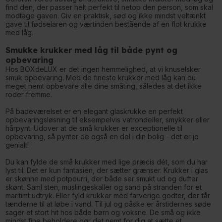
find den, der passer helt perfekt til netop den person, som skal
modtage gaven. Giv en praktisk, sød og ikke mindst veltænkt
gave til fødselaren og værtinden bestående af en flot krukke
med låg.
Smukke krukker med låg til både pynt og
opbevaring
Hos BOXdeLUX er det ingen hemmelighed, at vi knuselsker
smuk opbevaring. Med de fineste krukker med låg kan du
meget nemt opbevare alle dine småting, således at det ikke
roder fremme.
På badeværelset er en elegant glaskrukke en perfekt
opbevaringsløsning til eksempelvis vatrondeller, smykker eller
hårpynt. Udover at de små krukker er exceptionelle til
opbevaring, så pynter de også en del i din bolig - det er jo
genialt!
Du kan fylde de små krukker med lige præcis dét, som du har
lyst til. Det er kun fantasien, der sætter grænser. Krukker i glas
er skønne med potpourri, der både ser smukt ud og dufter
skønt. Saml sten, muslingeskaller og sand på stranden for et
maritimt udtryk. Eller fyld krukker med farverige godter, der får
tænderne til at løbe i vand. Til jul og påske er årstidernes søde
sager et stort hit hos både børn og voksne. De små og ikke
mindst fine beholdere gør det nemt for dig at sætte et