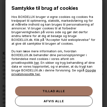
Samtykke til brug af cookies
LÆG I KURVEN
LÆG I KURVEN
Hos BOXDELUX bruger vi egne cookies og cookies fra
tredjepart til optimering, statistik, markedsføring og for
Zeller Glaskrukke med sort låg - 950ml.
Zeller Krydderiglas med sort låg - 120ml.
at målrette indhold og kan bruges til personalisering af
annoncer. Vi bruger cookies til at forbedrer
39,-
19,-
brugervenligheden på vores side og gør det derfor
På lager
På lager
endnu lettere for at dig at besøge og bruge
BOXDELUX.dk. Klik på "Accepter fuld weboplevelse" for
at give dit samtykke til brugen af cookies.
Du kan læse mere information om, hvordan
Krukker med låg - Keramik, glas eller bambus?
BOXDELUX.dk behandler dine personoplysninger i
Lige her hos BOXdeLUX finder du praktiske, moderne krukker
forbindelse med cookies i vores afsnit om
med låg, der på fineste vis vil komplementere rummet og skabe
privatlivspolitik
her
. En sikker og tryg behandling af dine
harmoni. Vi knuselsker krukker med låg, og derfor kan du finde
data er vores topprioritet, og vi ønsker, at du trygt kan
dem både i glas, bambus og i keramik. Hos os er der noget for
bruge BOXDELUX.dk i denne forvisning. Se også
Google
enhver smag uafhængig af, hvorledes du favoriserer at indrette
privatslivspoltik her.
dig i dit hjem.
Krukker med låg giver dig mange muligheder, uanset om du
ønsker at opbevare smykker, småting eller dine nøgler. Krukker
med låg gør det let for dig at gemme præcis dét væk, som du
ønsker på en pæn og ikke mindst nydelig måde. Derudover er
en opbevaringskrukke af glas med låg den bedste form for
opbevaring af tørvarer såsom kaffe eller pasta. Ja, der er