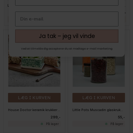
Little Pots Muscadin glaskrukke med KOBBER låg - 720 ml.
Zeller Krydderiglas med sort låg - 120ml.
39,-
19,-
På lager
På lager
Ja tak – jeg vil vinde
Kun 1 tilbage
Ved at tilmelde dig accepterer du at modtage e-mail marketing
LÆG I KURVEN
LÆG I KURVEN
House Doctor keramik krukker til smør/ost - HDDiva, sæt 2 stk.
Little Pots Muscadin glaskrukke med sort låg - 1062 ml.
299,-
55,-
På lager
På lager