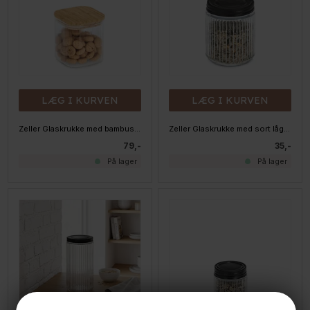
LÆG I KURVEN
LÆG I KURVEN
Zeller Glaskrukke med bambuslåg - 720 ml.
Zeller Glaskrukke med sort låg - 520ml.
79,-
35,-
På lager
På lager