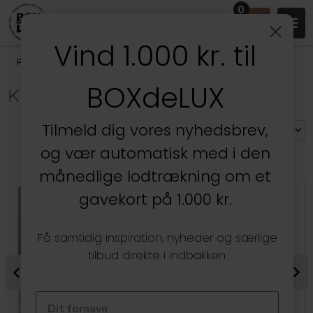
0
Vind 1.000 kr. til
Produkter
/
Stuen
/
Vaser, Krukker & Urtepotter
/
Krukker med låg
BOXdeLUX
KRUKKER MED LÅG
Tilmeld dig vores nyhedsbrev,
og vær automatisk med i den
MEST POPULÆRE I KRUKKER MED LÅG
månedlige lodtrækning om et
gavekort på 1.000 kr.
Få samtidig inspiration, nyheder og særlige
tilbud direkte i indbakken.