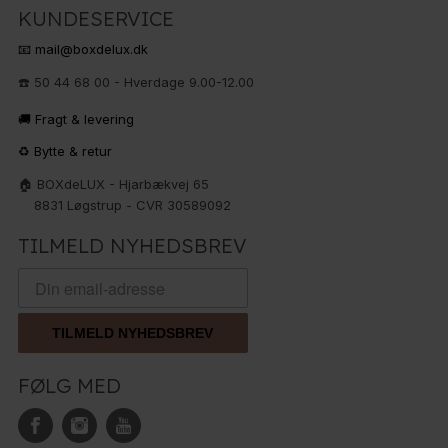
KUNDESERVICE
📧 mail@boxdelux.dk
☎️ 50 44 68 00 - Hverdage 9.00-12.00
🚚 Fragt & levering
♻️ Bytte & retur
🏠 BOXdeLUX - Hjarbækvej 65
8831 Løgstrup - CVR 30589092
TILMELD NYHEDSBREV
TILMELD NYHEDSBREV
FØLG MED