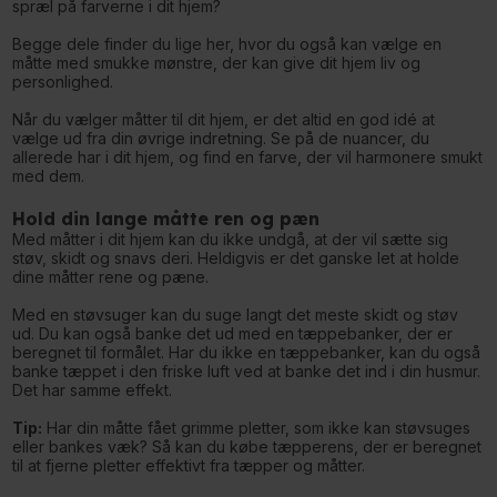
spræl på farverne i dit hjem?
Begge dele finder du lige her, hvor du også kan vælge en
måtte med smukke mønstre, der kan give dit hjem liv og
personlighed.
Når du vælger måtter til dit hjem, er det altid en god idé at
vælge ud fra din øvrige indretning. Se på de nuancer, du
allerede har i dit hjem, og find en farve, der vil harmonere smukt
med dem.
Hold din lange måtte ren og pæn
Med måtter i dit hjem kan du ikke undgå, at der vil sætte sig
støv, skidt og snavs deri. Heldigvis er det ganske let at holde
dine måtter rene og pæne.
Med en støvsuger kan du suge langt det meste skidt og støv
ud. Du kan også banke det ud med en tæppebanker, der er
beregnet til formålet. Har du ikke en tæppebanker, kan du også
banke tæppet i den friske luft ved at banke det ind i din husmur.
Det har samme effekt.
Tip:
Har din måtte fået grimme pletter, som ikke kan støvsuges
eller bankes væk? Så kan du købe tæpperens, der er beregnet
til at fjerne pletter effektivt fra tæpper og måtter.