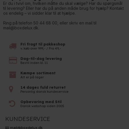
Er du i tvivl om, hvilken måtte du skal vælge? Har du spørgsmål
til levering? Eller har du på anden måde brug for hjælp? Kontakt
os endelig – vi sidder klar til at hjælpe.
Ring på telefon 50 44 68 00, eller skriv en mail til
mail@boxdelux.dk.
Fri fragt til pakkeshop
v. køb over 999,- / Fra 49,-
Dag-til-dag levering
Bestil inden kl. 11
Kæmpe sortiment
Alt er på lager
14 dages fuld returret
Personlig dansk kundeservice
Opbevaring med Stil
Dansk webshop siden 2005
KUNDESERVICE
📧 mail@boxdelux.dk