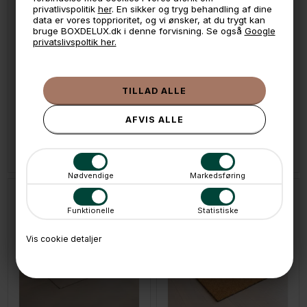
privatlivspolitik
her
. En sikker og tryg behandling af dine
data er vores topprioritet, og vi ønsker, at du trygt kan
bruge BOXDELUX.dk i denne forvisning. Se også
Google
privatslivspoltik her.
LÆG I KURVEN
LÆG I KURVEN
Tica smudsmåtte 90x130 cm. Dusty Green - Unicolor
Tica smudsmåtte 90x130 cm. GRÅ Unicolor
1.199,-
1.199,-
På lager
På lager
Fri fragt
Fri fragt
Nødvendige
Markedsføring
Funktionelle
Statistiske
Vis cookie detaljer