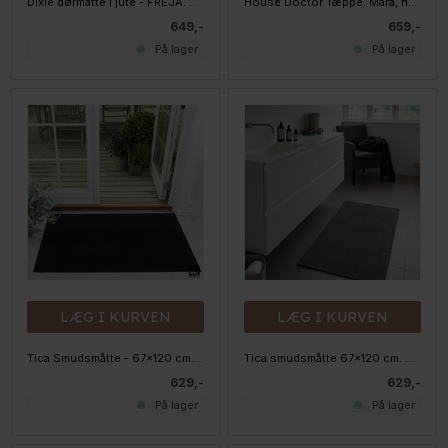
Dixie dørmåtte i jute - FREJA. Natur. 70x120 cm
House Doctor Tæppe. Mara, nude. 85x130 cm
649,-
659,-
På lager
På lager
LÆG I KURVEN
LÆG I KURVEN
Tica Smudsmåtte - 67x120 cm. Sort Unicolor
Tica smudsmåtte 67x120 cm. GRÅ Unicolor
629,-
629,-
På lager
På lager