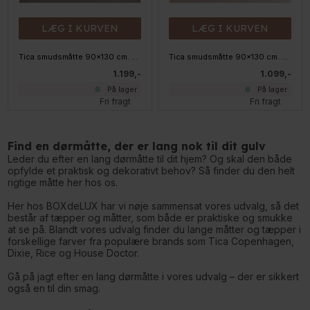
LÆG I KURVEN
LÆG I KURVEN
Tica smudsmåtte 90x130 cm. Unicolor Ivory
Tica smudsmåtte 90x130 cm. Unicolor, Dijon Gul
1.199,-
1.099,-
På lager
På lager
Fri fragt
Fri fragt
Find en dørmåtte, der er lang nok til dit gulv
Leder du efter en lang dørmåtte til dit hjem? Og skal den både
opfylde et praktisk og dekorativt behov? Så finder du den helt
rigtige måtte her hos os.
Her hos BOXdeLUX har vi nøje sammensat vores udvalg, så det
består af tæpper og måtter, som både er praktiske og smukke
at se på. Blandt vores udvalg finder du lange måtter og tæpper i
forskellige farver fra populære brands som Tica Copenhagen,
Dixie, Rice og House Doctor.
Gå på jagt efter en lang dørmåtte i vores udvalg – der er sikkert
også en til din smag.