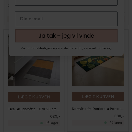
Dixie dørmåtte i jute - FREJA. Natur. 70x120 cm
House Doctor Tæppe. Mara, nude. 85x130 cm
649,-
659,-
På lager
På lager
Ja tak – jeg vil vinde
Ved at tilmelde dig accepterer du at modtage e-mail marketing
LÆG I KURVEN
LÆG I KURVEN
Dørmåtte fra Derrière la Porte - 45x120 cm - Cactus
Tica Smudsmåtte - 67x120 cm. Dijon/Grå Striber
389,-
629,-
På lager
På lager