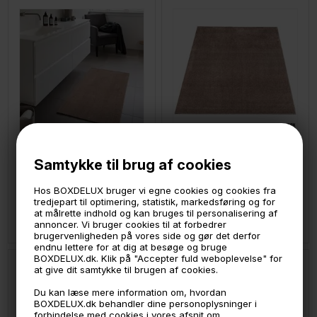
LÆG I KURVEN
LÆG I KURVEN
Samtykke til brug af cookies
Tica smudsmåtte 67x120 cm. Sandfarvet. Unicolor
Tica smudsmåtte 90x130 cm. - Sandfarvet Unicolor
Hos BOXDELUX bruger vi egne cookies og cookies fra
tredjepart til optimering, statistik, markedsføring og for
629,-
1.199,-
at målrette indhold og kan bruges til personalisering af
På lager
På lager
annoncer. Vi bruger cookies til at forbedrer
Fri fragt
brugervenligheden på vores side og gør det derfor
endnu lettere for at dig at besøge og bruge
BOXDELUX.dk. Klik på "Accepter fuld weboplevelse" for
at give dit samtykke til brugen af cookies.
Du kan læse mere information om, hvordan
BOXDELUX.dk behandler dine personoplysninger i
forbindelse med cookies i vores afsnit om