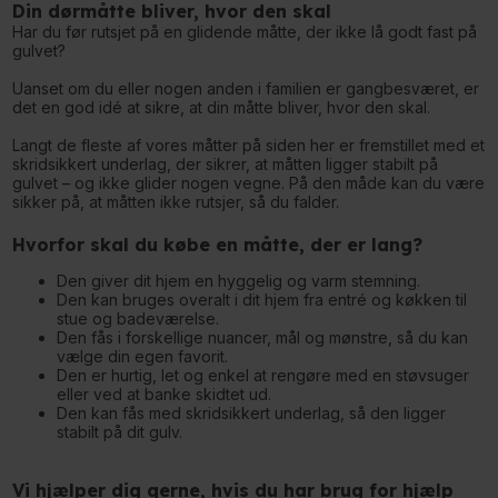
Din dørmåtte bliver, hvor den skal
Har du før rutsjet på en glidende måtte, der ikke lå godt fast på
gulvet?
Uanset om du eller nogen anden i familien er gangbesværet, er
det en god idé at sikre, at din måtte bliver, hvor den skal.
Langt de fleste af vores måtter på siden her er fremstillet med et
skridsikkert underlag, der sikrer, at måtten ligger stabilt på
gulvet – og ikke glider nogen vegne. På den måde kan du være
sikker på, at måtten ikke rutsjer, så du falder.
Hvorfor skal du købe en måtte, der er lang?
Den giver dit hjem en hyggelig og varm stemning.
Den kan bruges overalt i dit hjem fra entré og køkken til
stue og badeværelse.
Den fås i forskellige nuancer, mål og mønstre, så du kan
vælge din egen favorit.
Den er hurtig, let og enkel at rengøre med en støvsuger
eller ved at banke skidtet ud.
Den kan fås med skridsikkert underlag, så den ligger
stabilt på dit gulv.
Vi hjælper dig gerne, hvis du har brug for hjælp