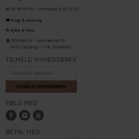
☎️ 50 44 68 00 - Hverdage 9.00-12.00
🚚 Fragt & levering
♻️ Bytte & retur
🏠 BOXdeLUX - Hjarbækvej 65
8831 Løgstrup - CVR 30589092
TILMELD NYHEDSBREV
TILMELD NYHEDSBREV
FØLG MED
BETAL MED