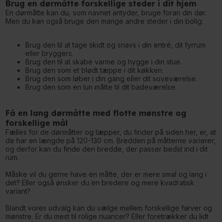
Brug en dørmåtte forskellige steder i dit hjem
En dørmåtte kan du, som navnet antyder, bruge foran din dør.
Men du kan også bruge den mange andre steder i din bolig:
Brug den til at tage skidt og snavs i din entré, dit fyrrum
eller bryggers.
Brug den til at skabe varme og hygge i din stue.
Brug den som et blødt tæppe i dit køkken.
Brug den som løber i din gang eller dit soveværelse.
Brug den som en lun måtte til dit badeværelse.
Få en lang dørmåtte med flotte mønstre og
forskellige mål
Fælles for de dørmåtter og tæpper, du finder på siden her, er, at
de har en længde på 120-130 cm. Bredden på måtterne varierer,
og derfor kan du finde den bredde, der passer bedst ind i dit
rum.
Måske vil du gerne have en måtte, der er mere smal og lang i
det? Eller også ønsker du en bredere og mere kvadratisk
variant?
Blandt vores udvalg kan du vælge mellem forskellige farver og
mønstre. Er du mest til rolige nuancer? Eller foretrækker du lidt