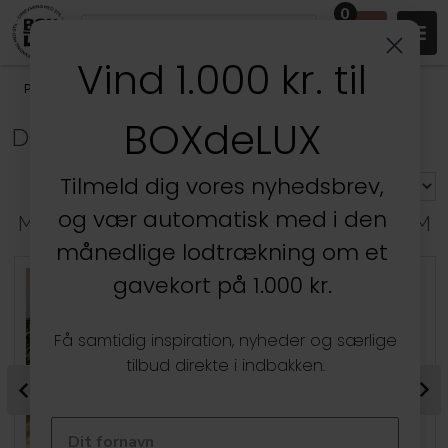
0
Vind 1.000 kr. til
Produkter
/
Entréen
/
Dørmåtter
/
Dørmåtter 120-130 cm
BOXdeLUX
DØRMÅTTER 120-130 CM
Tilmeld dig vores nyhedsbrev,
og vær automatisk med i den
MEST POPULÆRE I DØRMÅTTER 120-130 CM
månedlige lodtrækning om et
gavekort på 1.000 kr.
Få samtidig inspiration, nyheder og særlige
tilbud direkte i indbakken.