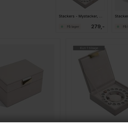
Stackers - Mystacker, CHARM Smykkeskrin med låg
279,-
På lager
På 
Kun 1 tilbage