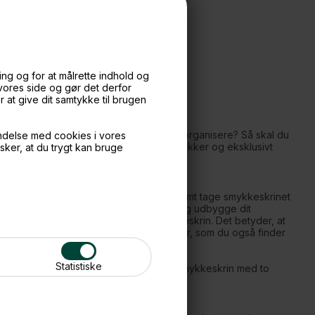
Stackers - Mystacker, CHARM Smykkeskrin med låg
279,-
ng og for at målrette indhold og
 vores side og gør det derfor
at give dit samtykke til brugen
le dine favorit smykker, som du nemt kan organisere? Så skal du
ndelse med cookies i vores
rfekte lille smykkeskrin i et stilrent, lækker og eksklusivt
nsker, at du trygt kan bruge
 smykker.
rt badeværelse og værelse, og du kan nemt tage smykkeskrinet
rs konceptet er, at du selv kan designe og udbygge dit
lassic, hvis du gerne vil udvide dit smykkeskrin. Det betyder, at
 Stackers smykkeskrin i andre størrelser, som du også finder
Statistiske
n. Denne størrelse findes som færdige smykkeskrin med to
landt.