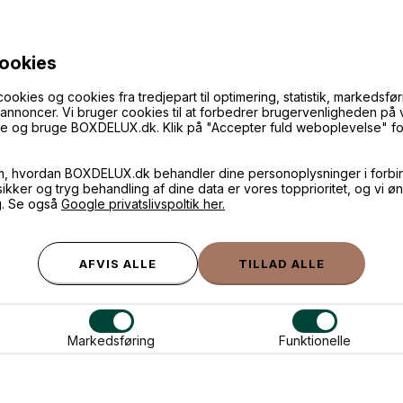
LÆG I KURVEN
LÆG I KURVEN
Stackers smykkeskrin - LILLE, TAUPE, sæt af 2 stk.
cookies
399,-
På lager
ies og cookies fra tredjepart til optimering, statistik, markedsføri
f annoncer. Vi bruger cookies til at forbedrer brugervenligheden på
øge og bruge BOXDELUX.dk. Klik på "Accepter fuld weboplevelse" for 
eskrin fra Stackers
 et mini smykkeskrin, der ikke fylder så meget, men har plads til al
m, hvordan BOXDELUX.dk behandler dine personoplysninger i forbi
på vores mini smykkeskrin fra Stackers. Et mini smykkeskrin er det pe
 sikker og tryg behandling af dine data er vores topprioritet, og vi ø
skellige rum og moduler, der sikrer, at du kan organisere alle dine
g. Se også
Google privatslivspoltik her.
 smykkeskrin der pynter på ethvert badeværelse
Stackers mini smykkeskrin super dekorative og vil pynte på ethve
eller rejsen, fordi det ikke fylder så meget. Det smarte ved Stacke
m du vil, og altid tilføje flere kasser eller moduler til din Stacker C
eskrin som du finder her på siden også er kompatible med de øvrige
deLUX.
Markedsføring
Funktionelle
kan du gå på opdagelse i vores udvalg af Stackers mini smykkeskri
rskellige rum og i forskellige farver, som du kan finde din favorit ib
eskrin med plads til mange smykker