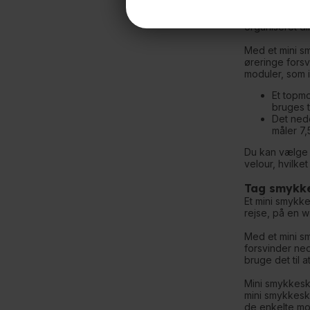
Selvom du vælg
dine smykker. 
organiseret di
Med et mini sm
øreringe forsv
moduler, som 
Et topmo
bruges t
Det nede
måler 7,
Du kan vælge m
velour, hvilke
Tag smykke
Et mini smykke
rejse, på en 
Med et mini sm
forsvinder ned
bruge det til 
Mini smykkeskr
mini smykkeskr
de enkelte mod