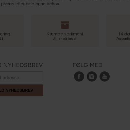
 præcis efter dine egne behov.
ering
Kæmpe sortiment
14 da
 11
Alt er på lager
Personl
D NYHEDSBREV
FØLG MED
LD NYHEDSBREV