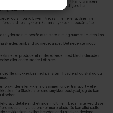
 smykker og forskellige moduler, så du nemt kan organisere
, så de forbliver smukke. Hvis du ikke tidligere har
trer sig sammen.
æder og armbånd bliver filtret sammen eller at dine fine
n fordele dine smykker i. Et mini smykkeskrin består af to
 de to yderste rum består af to store rum og rummet i midten kan
e, halskæder, armbånd og meget andet. Det nederste modul
eskrinet er produceret i imiteret læder med blød inderside i
else eller andre steder i dit hjem.
e det lille smykkeskrin med på farten, hvad end du skal ud og
r med.
 forsvinder eller vikler sig sammen under transport – eller
mykkeskrin fra Stackers er dine smykker beskyttet, og du kan
 tilbehør.
korativ detalje i indretningen i dit hjem. Det smarte ved disse
lere moduler, hvis du ønsker mere plads. Du kan altid sætte
ic smykkeskrin, hvilket betyder, at du altid kan designe