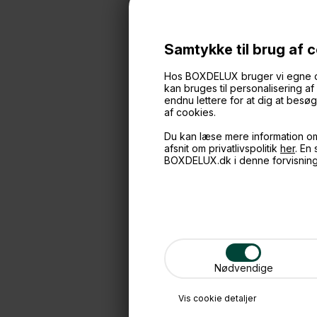
Samtykke til brug af 
På lager
Hos BOXDELUX bruger vi egne cook
kan bruges til personalisering a
endnu lettere for at dig at bes
af cookies.
Mini smykk
Leder du efter
Du kan læse mere information o
kigge nærmere 
afsnit om privatlivspolitik
her
. En
design med for
BOXDELUX.dk i denne forvisnin
Dekorative
Derudover er 
med på farten 
smykkeskrin, so
de mini smykk
her hos BOX
Nødvendige
Her på siden 
moduler med fo
Vis cookie detaljer
Mini smykk