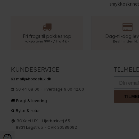
smykkeskrinet
Fri fragt til pakkeshop
Dag-til-dag lev
v. køb over 999,- / Fra 49,-
Bestil inden kl.
KUNDESERVICE
TILMEL
📧 mail@boxdelux.dk
☎️ 50 44 68 00 - Hverdage 9.00-12.00
TILME
🚚 Fragt & levering
♻️ Bytte & retur
🏠 BOXdeLUX - Hjarbækvej 65
8831 Løgstrup - CVR 30589092