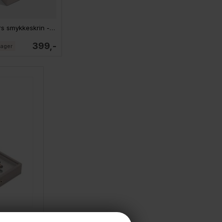
Stackers smykkeskrin - LILLE, TAUPE, sæt af 2 stk.
399,-
lager