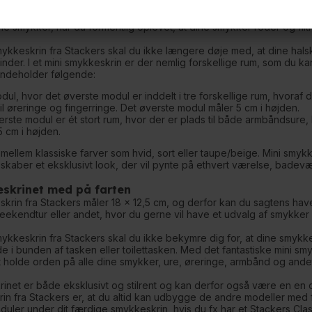
er et mini smykkeskrin fra Stackers, er der stadig plads til mange
Det er vigtigt, at du beskytter dine smykker og opbevarer dem rigtigt
ne smykker, har du formentlig oplevet, at dine smykker roder og fil
ykkeskrin fra Stackers skal du ikke længere døje med, at dine halsk
inder. I et mini smykkeskrin er der nemlig forskellige rum, som du ka
indeholder følgende:
dul, hvor det øverste modul er inddelt i tre forskellige rum, hvoraf
il øreringe og fingerringe. Det øverste modul måler 5 cm i højden.
rste modul er ét stort rum, hvor der er plads til både armbåndsur
5 cm i højden.
ellem klassiske farver som hvid, sort eller taupe/beige. Mini smykk
t skaber et eksklusivt look, der vil pynte på ethvert værelse, badevær
skrinet med på farten
skrin fra Stackers måler 18 x 12,5 cm, og derfor kan du sagtens hav
weekendtur eller andet, hvor du gerne vil have et udvalg af smykke
ykkeskrin fra Stackers skal du ikke bekymre dig for, at dine smykker
e i bunden af tasken eller toilettasken. Med det fantastiske mini s
at holde orden på alle dine smykker, ure, øreringe, armbånd og andet
inet er både eksklusivt og stilrent og kan derfor også være en en de
in fra Stackers er, at du altid kan udbygge de andre modeller med f
uler under dit færdige smykkeskrin, hvis du fx har et Stackers Class