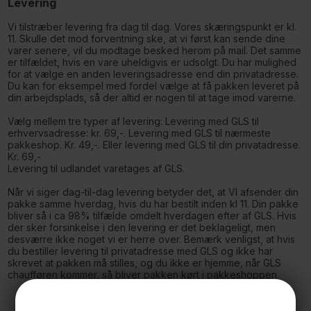
Levering
Vi tilstræber levering fra dag til dag. Vores skæringspunkt er kl.
11. Skulle det mod forventning ske, at vi først kan sende dine
varer senere, vil du modtage besked herom på mail. Det samme
er tilfældet, hvis en vare uheldigvis er udsolgt. Du har mulighed
for at vælge en anden leveringsadresse end din privatadresse.
Du kan for eksempel med fordel vælge at få pakken leveret på
din arbejdsplads, så der altid er nogen til at tage imod varerne.
Vælg mellem tre typer af levering: Levering med GLS til
erhvervsadresse: kr. 69,-. Levering med GLS til nærmeste
pakkeshop. Kr. 49,-. Eller levering med GLS til din privatadresse.
Kr. 69,-
Levering til udlandet varetages af GLS.
Når vi siger dag-til-dag levering betyder det, at VI afsender din
pakke samme hverdag, hvis du har bestilt inden kl 11. Din pakke
bliver så i ca 98% tilfælde omdelt hverdagen efter af GLS. Hvis
der sker forsinkelse i den levering er det beklageligt, men
desværre ikke noget vi er herre over. Bemærk venligst, at hvis
du bestiller levering til privatadresse med GLS og ikke har
skrevet at pakken må stilles, og du ikke er hjemme, når GLS
chaufføren kommer, så bliver pakken kørt i pakkeshoppen.