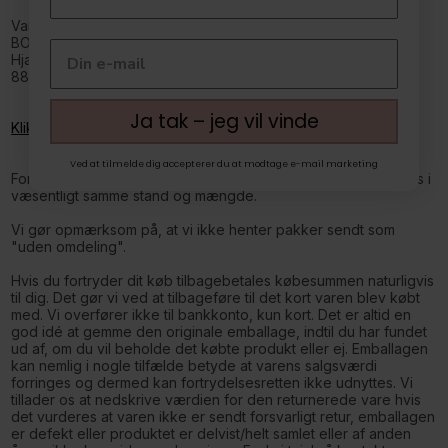
Varen kan sendes til:
BOXdeLUX.dk
Hjarbækvej 65
8831 Løgstrup
Ja tak – jeg vil vinde
Klik her for at se hvordan du lettest sender retur
.
Ved at tilmelde dig accepterer du at modtage e-mail marketing
Fortrydelsesretten kan kun udnyttes, hvis varen tilbageleveres i
væsentligt samme stand og mængde.
Vi gør opmærksom på, at vi ikke henter pakker sendt som
"uden omdeling".
Hvis du fortryder dit køb tilbagebetales købesummen naturligvis
til dig. Det gør vi ved at tilbageføre til det kort varen blev købt
med. Vi overfører ikke til bankkonto, kun kort. Det er altid en
god idé at gemme den originale emballage, indtil du har fundet
ud af, om du vil beholde det købte produkt eller ej. Emballagen
kan nemlig i nogle tilfælde betyde at varens salgsværdi
forringes og dermed kan fortrydelsesretten ikke udnyttes. Vi
tillader os at nedskrive værdien for den returnerede vare hvis
det vurderes at varen ikke er sendt forsvarligt retur, emballagen
er defekt eller produktet er delvist/helt samlet eller af anden