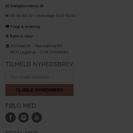
📧 mail@boxdelux.dk
☎️ 50 44 68 00 - Hverdage 9.00-12.00
🚚 Fragt & levering
♻️ Bytte & retur
🏠 BOXdeLUX - Hjarbækvej 65
8831 Løgstrup - CVR 30589092
TILMELD NYHEDSBREV
TILMELD NYHEDSBREV
FØLG MED