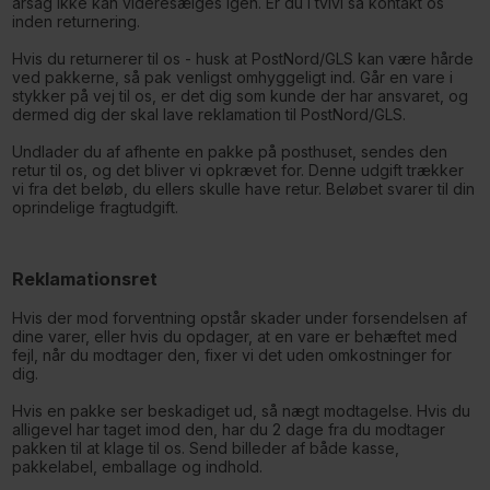
årsag ikke kan videresælges igen. Er du i tvivl så kontakt os
inden returnering.
Hvis du returnerer til os - husk at PostNord/GLS kan være hårde
ved pakkerne, så pak venligst omhyggeligt ind. Går en vare i
stykker på vej til os, er det dig som kunde der har ansvaret, og
dermed dig der skal lave reklamation til PostNord/GLS.
Undlader du af afhente en pakke på posthuset, sendes den
retur til os, og det bliver vi opkrævet for. Denne udgift trækker
vi fra det beløb, du ellers skulle have retur. Beløbet svarer til din
oprindelige fragtudgift.
Reklamationsret
Hvis der mod forventning opstår skader under forsendelsen af
dine varer, eller hvis du opdager, at en vare er behæftet med
fejl, når du modtager den, fixer vi det uden omkostninger for
dig.
Hvis en pakke ser beskadiget ud, så nægt modtagelse. Hvis du
alligevel har taget imod den, har du 2 dage fra du modtager
pakken til at klage til os. Send billeder af både kasse,
pakkelabel, emballage og indhold.