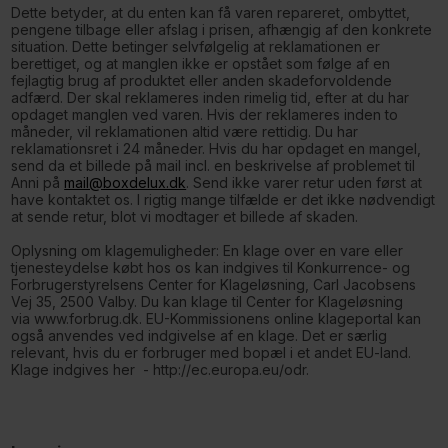
Dette betyder, at du enten kan få varen repareret, ombyttet,
pengene tilbage eller afslag i prisen, afhængig af den konkrete
situation. Dette betinger selvfølgelig at reklamationen er
berettiget, og at manglen ikke er opstået som følge af en
fejlagtig brug af produktet eller anden skadeforvoldende
adfærd. Der skal reklameres inden rimelig tid, efter at du har
opdaget manglen ved varen. Hvis der reklameres inden to
måneder, vil reklamationen altid være rettidig. Du har
reklamationsret i 24 måneder. Hvis du har opdaget en mangel,
send da et billede på mail incl. en beskrivelse af problemet til
Anni på
mail@boxdelux.dk
. Send ikke varer retur uden først at
have kontaktet os. I rigtig mange tilfælde er det ikke nødvendigt
at sende retur, blot vi modtager et billede af skaden.
Oplysning om klagemuligheder: En klage over en vare eller
tjenesteydelse købt hos os kan indgives til Konkurrence- og
Forbrugerstyrelsens Center for Klageløsning, Carl Jacobsens
Vej 35, 2500 Valby. Du kan klage til Center for Klageløsning
via www.forbrug.dk. EU-Kommissionens online klageportal kan
også anvendes ved indgivelse af en klage. Det er særlig
relevant, hvis du er forbruger med bopæl i et andet EU-land.
Klage indgives her - http://ec.europa.eu/odr.