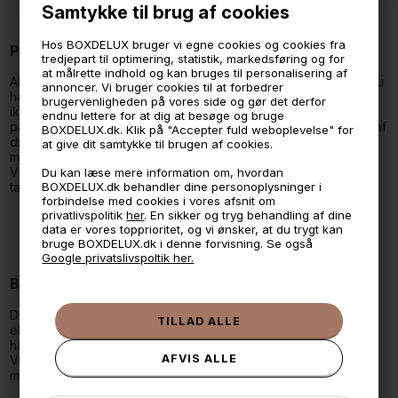
Samtykke til brug af cookies
Hos BOXDELUX bruger vi egne cookies og cookies fra
Priser
tredjepart til optimering, statistik, markedsføring og for
at målrette indhold og kan bruges til personalisering af
Alle priser er i DKK og inkl. 25 % moms og andre afgifter. Når du
annoncer. Vi bruger cookies til at forbedrer
handler med www.boxdelux.dk indgås aftaler på dansk. Der er
brugervenligheden på vores side og gør det derfor
ikke mulighed for at se tidligere ordrer ved en login mulighed
endnu lettere for at dig at besøge og bruge
på hjemmesiden. Hvis du ønsker at modtage et nyt eksemplar af
BOXDELUX.dk. Klik på "Accepter fuld weboplevelse" for
din ordrebekræftelse kan du sende en mail til
at give dit samtykke til brugen af cookies.
mail@boxdelux.dk.
Vi tager forbehold for udsolgte varer, prisændringer og
Du kan læse mere information om, hvordan
BOXDELUX.dk behandler dine personoplysninger i
tastefejl.
forbindelse med cookies i vores afsnit om
privatlivspolitik
her
. En sikker og tryg behandling af dine
data er vores topprioritet, og vi ønsker, at du trygt kan
bruge BOXDELUX.dk i denne forvisning. Se også
Google privatslivspoltik her.
Betaling
Du kan vælge at betale med danske
eller internationale kreditkort. Du kan som offentlig institution
handle over EAN.
Vi giver ikke kredit til virksomheder, det er kun muligt at handle
med kreditkort.