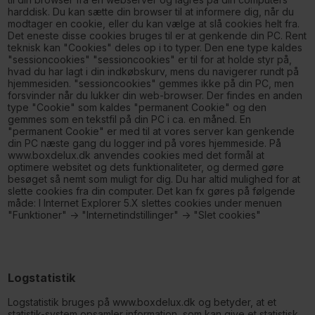
harddisk. Du kan sætte din browser til at informere dig, når du
modtager en cookie, eller du kan vælge at slå cookies helt fra.
Det eneste disse cookies bruges til er at genkende din PC. Rent
teknisk kan "Cookies" deles op i to typer. Den ene type kaldes
"sessioncookies" "sessioncookies" er til for at holde styr på,
hvad du har lagt i din indkøbskurv, mens du navigerer rundt på
hjemmesiden. "sessioncookies" gemmes ikke på din PC, men
forsvinder når du lukker din web-browser. Der findes en anden
type "Cookie" som kaldes "permanent Cookie" og den
gemmes som en tekstfil på din PC i ca. en måned. En
"permanent Cookie" er med til at vores server kan genkende
din PC næste gang du logger ind på vores hjemmeside. På
www.boxdelux.dk anvendes cookies med det formål at
optimere websitet og dets funktionaliteter, og dermed gøre
besøget så nemt som muligt for dig. Du har altid mulighed for at
slette cookies fra din computer. Det kan fx gøres på følgende
måde: I Internet Explorer 5.X slettes cookies under menuen
"Funktioner" -> "Internetindstillinger" -> "Slet cookies"
Logstatistik
Logstatistik bruges på www.boxdelux.dk og betyder, at et
statistik-system opsamler information, som kan give et statistisk