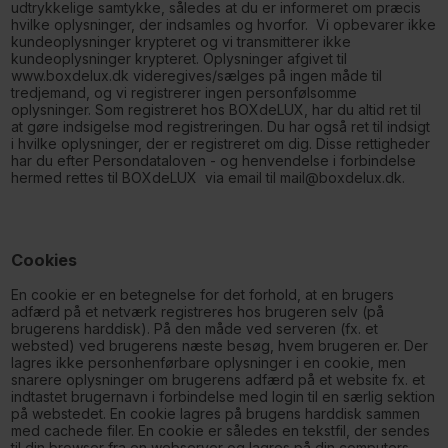
udtrykkelige samtykke, således at du er informeret om præcis
hvilke oplysninger, der indsamles og hvorfor. Vi opbevarer ikke
kundeoplysninger krypteret og vi transmitterer ikke
kundeoplysninger krypteret. Oplysninger afgivet til
www.boxdelux.dk videregives/sælges på ingen måde til
tredjemand, og vi registrerer ingen personfølsomme
oplysninger. Som registreret hos BOXdeLUX, har du altid ret til
at gøre indsigelse mod registreringen. Du har også ret til indsigt
i hvilke oplysninger, der er registreret om dig. Disse rettigheder
har du efter Persondataloven - og henvendelse i forbindelse
hermed rettes til BOXdeLUX via email til mail@boxdelux.dk.
Cookies
En cookie er en betegnelse for det forhold, at en brugers
adfærd på et netværk registreres hos brugeren selv (på
brugerens harddisk). På den måde ved serveren (fx. et
websted) ved brugerens næste besøg, hvem brugeren er. Der
lagres ikke personhenførbare oplysninger i en cookie, men
snarere oplysninger om brugerens adfærd på et website fx. et
indtastet brugernavn i forbindelse med login til en særlig sektion
på webstedet. En cookie lagres på brugens harddisk sammen
med cachede filer. En cookie er således en tekstfil, der sendes
til din browser fra en webserver og lagres på din computers