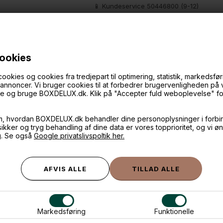
📱 Kundeservice 50446800 (9-12)
📧
Kundeservice
mail@boxdelux.dk
(24/7
cookies
ANDRE IDÉER
ies og cookies fra tredjepart til optimering, statistik, markedsføri
f annoncer. Vi bruger cookies til at forbedrer brugervenligheden på
øge og bruge BOXDELUX.dk. Klik på "Accepter fuld weboplevelse" for 
m, hvordan BOXDELUX.dk behandler dine personoplysninger i forbi
 sikker og tryg behandling af dine data er vores topprioritet, og vi ø
g. Se også
Google privatslivspoltik her.
Markedsføring
Funktionelle