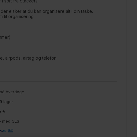
i sort fra Stackers.
 der elsker at du kan organisere alt i din taske.
til organisering
ommer)
e, airpods, airtag og telefon
g på hverdage
å lager
★★★
9,- med GLS