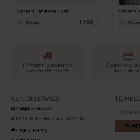
Stackers Håndtaske - Sort
Stackers 
1.299,-
På lager
På lage
Fri fragt til pakkeshop
Dag-til-dag lev
v. køb over 999,- / Fra 49,-
Bestil inden kl.
KUNDESERVICE
TILMEL
📧 mail@boxdelux.dk
☎️ 50 44 68 00 - Hverdage 9.00-12.00
TILME
🚚 Fragt & levering