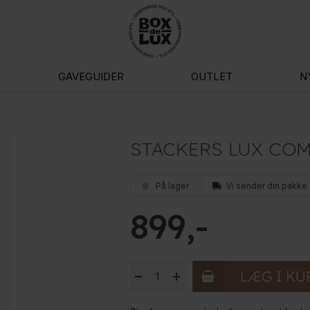
GAVEGUIDER
OUTLET
N
STACKERS LUX COM
På lager
Vi sender din pakke
899
-
+