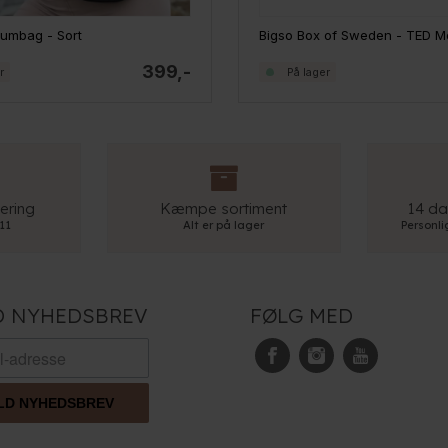
Bumbag - Sort
399,-
r
På lager
ering
Kæmpe sortiment
14 da
 11
Alt er på lager
Personl
D NYHEDSBREV
FØLG MED
LD NYHEDSBREV