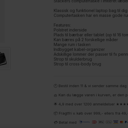
Stackers computertaske i imiteret læder 
Klassisk og funktionel laptop bag til dig
Computertasken har en masse gode rum 
Features:
Polstret inderside
Plads til bærbar eller tablet (op til 16 t
Kan bæres på 2 forskellige måder
Mange rum i tasken
Indbygget kabel-organizer
Adskillige lommer der passer til fx penn
Strop til skulderbrug
Strop til cross-body brug
🕚 Bestil inden 11 & vi sender samme da
🧺 Kan du lægge varen i kurven, er den p
🌟 4,9 med over 1200 anmeldelser ★★
📦 Fragtfri v. køb over 999,- ellers fra 4
💳 Betal med