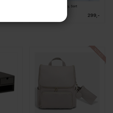
t
Stackers - Cable Tidy, Sort
799,-
299,-
På lager