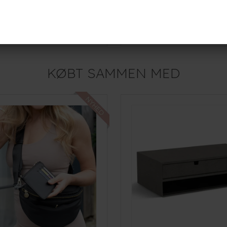
computertaske, SLIM - Oatmeal
Stackers computertaske - Sor
649,-
r
På lager
KØBT SAMMEN MED