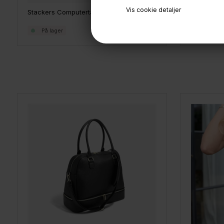
Vis cookie detaljer
Stackers Computertaske - Taupe
Stackers 
799,-
På lager
På lage