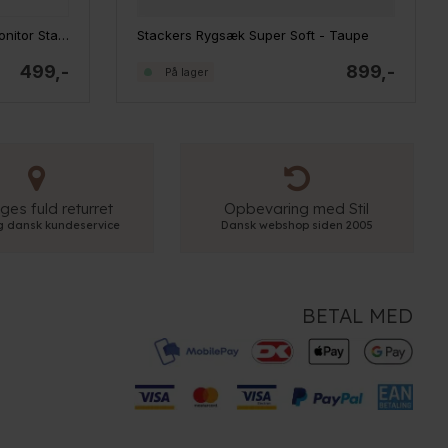
Bigso Box of Sweden - TED Monitor Stand, Grå
Stackers Rygsæk Super Soft - Taupe
499,-
899,-
På lager
ges fuld returret
Opbevaring med Stil
ig dansk kundeservice
Dansk webshop siden 2005
BETAL MED