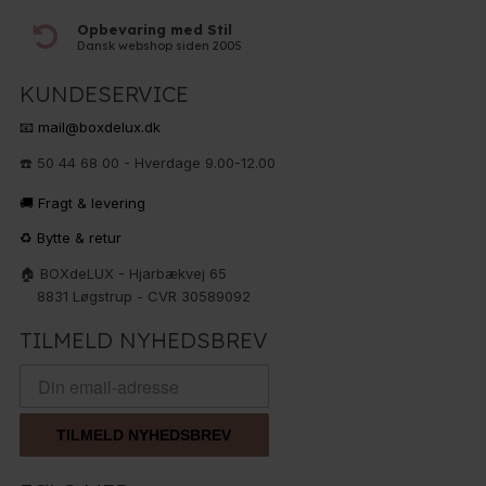
Opbevaring med Stil
Dansk webshop siden 2005
KUNDESERVICE
📧 mail@boxdelux.dk
☎️ 50 44 68 00 - Hverdage 9.00-12.00
🚚 Fragt & levering
♻️ Bytte & retur
🏠 BOXdeLUX - Hjarbækvej 65
8831 Løgstrup - CVR 30589092
TILMELD NYHEDSBREV
TILMELD NYHEDSBREV