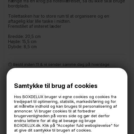
hænge fra en krog på hotelværelset, så du ikke skal bruge
bordplads.
Toilettasken har to store rum til at organisere og en
aftagelig klar lille taske i midten.
Fremstillet af imiteret læder
Bredde: 20,5 cm
Højde: 15,5 cm
Dybde: 8,5 cm
🕚 Bestil inden 11 & vi sender samme dag på hverdage
🧺 Kan du lægge varen i kurven, er den på lager
🌟 4,9 med over 1200 anmeldelser ★★★★★
Samtykke til brug af cookies
📦 Fragtfri v. køb over 999,- ellers fra 49,- med GLS
Hos BOXDELUX bruger vi egne cookies og cookies fra
tredjepart til optimering, statistik, markedsføring og for
💳 Betal med
at målrette indhold og kan bruges til personalisering af
annoncer. Vi bruger cookies til at forbedrer
📱 Kundeservice 50446800 (9-12)
brugervenligheden på vores side og gør det derfor
endnu lettere for at dig at besøge og bruge
📧
Kundeservice
mail@boxdelux.dk
(24/7)
BOXDELUX.dk. Klik på "Accepter fuld weboplevelse" for
at give dit samtykke til brugen af cookies.