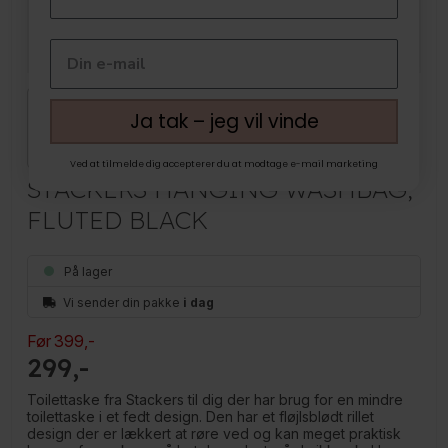
Ja tak – jeg vil vinde
Ved at tilmelde dig accepterer du at modtage e-mail marketing
STACKERS HANGING WASHBAG,
FLUTED BLACK
På lager
Vi sender din pakke
i dag
Før
399
,-
299
Toilettaske fra Stackers til dig der har brug for en mindre
toilettaske i et fedt design. Den har et fløjlsblødt rillet
design der er lækkert at røre ved og kan meget praktisk