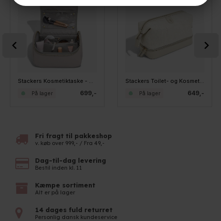
Stackers Kosmetiktaske - Stor, TAUPE
Stackers Toilet- og Kosmetiktaske - Linen, canvas
699,-
649,-
På lager
På lager
Fri fragt til pakkeshop
v. køb over 999,- / Fra 49,-
Dag-til-dag levering
Bestil inden kl. 11
Kæmpe sortiment
Alt er på lager
14 dages fuld returret
Personlig dansk kundeservice