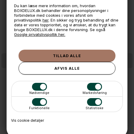
Du kan læse mere information om, hvordan
ANDRE IDÉER
BOXDELUX.dk behandler dine personoplysninger i
forbindelse med cookies i vores afsnit om
privatlivspolitik
her
. En sikker og tryg behandling af dine
data er vores topprioritet, og vi ønsker, at du trygt kan
bruge BOXDELUX.dk i denne forvisning. Se også
Google privatslivspoltik her.
Stackers Toilettaske - Hanging, GRAPE
Stackers Toilettaske - Hanging, Grey Pebble
699,-
699,-
På lager
På lager
Nødvendige
Markedsføring
Funktionelle
Statistiske
KØBT SAMMEN MED
Vis cookie detaljer