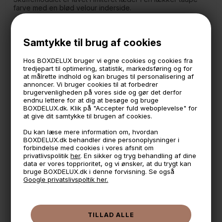
farve med en blød velour inderside.
Måler:
25x 18 cm.
Samtykke til brug af cookies
5,6 cm. høj
*Passer sammen med de andre Stackers moduler/skrin der
Hos BOXDELUX bruger vi egne cookies og cookies fra
hedder "Classic LUX"
tredjepart til optimering, statistik, markedsføring og for
- Skuffemodulet her kan også sættes under de alm.
at målrette indhold og kan bruges til personalisering af
"Mystacker Classic" moduler og de forskeillge Stackers
annoncer. Vi bruger cookies til at forbedrer
Classic organisere.
brugervenligheden på vores side og gør det derfor
endnu lettere for at dig at besøge og bruge
Imiteret læder med en inderside i lækker blød velour.
BOXDELUX.dk. Klik på "Accepter fuld weboplevelse" for
at give dit samtykke til brugen af cookies.
🕚 Bestil inden 11 & vi sender samme dag på hverdage
Du kan læse mere information om, hvordan
BOXDELUX.dk behandler dine personoplysninger i
🧺 Kan du lægge varen i kurven, er den på lager
forbindelse med cookies i vores afsnit om
privatlivspolitik
her
. En sikker og tryg behandling af dine
🌟 4,9 med over 1200 anmeldelser ★★★★★
data er vores topprioritet, og vi ønsker, at du trygt kan
bruge BOXDELUX.dk i denne forvisning. Se også
📦 Fragtfri v. køb over 999,- ellers fra 49,- med GLS
Google privatslivspoltik her.
💳 Betal med
📱 Kundeservice 50446800 (9-12)