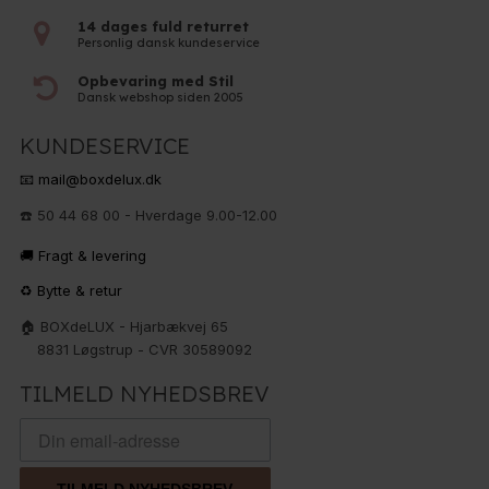
14 dages fuld returret
Personlig dansk kundeservice
Opbevaring med Stil
Dansk webshop siden 2005
KUNDESERVICE
📧 mail@boxdelux.dk
☎️ 50 44 68 00 - Hverdage 9.00-12.00
🚚 Fragt & levering
♻️ Bytte & retur
🏠 BOXdeLUX - Hjarbækvej 65
8831 Løgstrup - CVR 30589092
TILMELD NYHEDSBREV