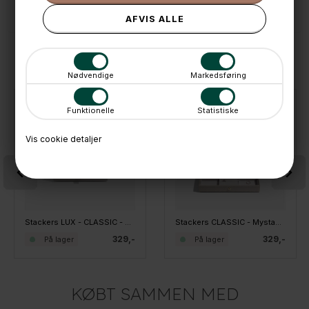
📧
Kundeservice
mail@boxdelux.dk
(24/7)
ANDRE IDÉER
Nødvendige
Markedsføring
Funktionelle
Statistiske
Vis cookie detaljer
Stackers LUX - CLASSIC - Mystacker LUX - 3 rum, Taupe
Stackers CLASSIC - Mystacker - Top med låg, Taupe
329,-
329,-
På lager
På lager
KØBT SAMMEN MED