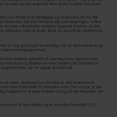
 er foruden mindre skærmtid flere andre fordele forbundet
en som medie til at planlægge og strukturere din tid. Når
e tidsrøvere, der kan forstyrre dig i planlægningen, hvilket
kan du have månedsplan-blokken liggende fremme, så den
har for måneden uden at skulle åbne en app på din smartphone.
men er i høj grad også anvendelig, når du skal overskue og
 en højere tidsmæssig enhed.
e hele familiens gøremål på ugentlig basis, ligesom hver
n overskue og strukturere hele familiens tid. I bunden af
er begivenheder, der er vigtige at huske på.
her på siden, eksklusivt hos BoxdeLux. Alle blokkene er
Hver blok indeholder 50 identiske sider. Det vil sige, at der
 dig mulighed for at tage blokken i brug på det tidspunkt, det
eret papir af høj kvalitet, og er desuden fremstillet CO2-