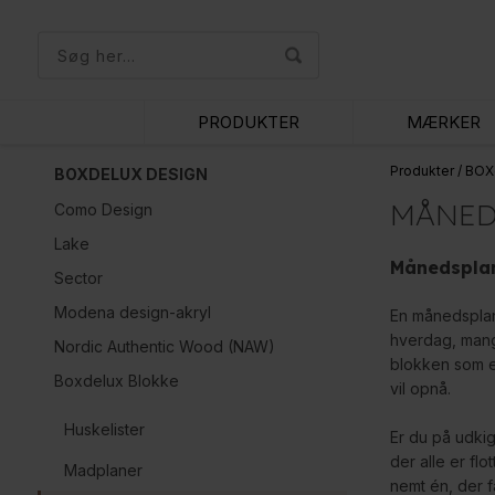
PRODUKTER
MÆRKER
Produkter
/
BOX
BOXDELUX DESIGN
MÅNED
Como Design
Lake
Månedspla
Sector
Modena design-akryl
En månedsplan 
hverdag, mange
Nordic Authentic Wood (NAW)
blokken som en
Boxdelux Blokke
vil opnå.
Huskelister
Er du på udkig
der alle er fl
Madplaner
nemt én, der f