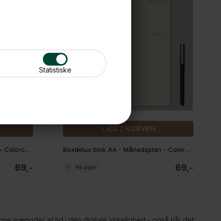
Statistiske
LÆG I KURVEN
Boxdelux blok A4 - Familieplan - Colorcode, rose
Boxdelux blok A4 - Månedsplan - Colorcode, beige
69,-
69,-
På lager
e mængder af tid i den digitale virkelighed - også når det