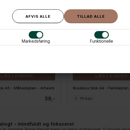
Markedsføring
Funktionelle
LÆG I KURVEN
LÆG I KURVEN
ok A5 - Månedsplan - Artwerk
39,-
På lager
alogt - mindfuldt og fokuseret
er gennem årene blevet mere og mere digitaliseret. Vi bruger enorm