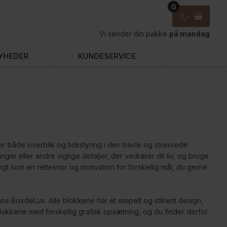
0
0
Vi sender din pakke
på mandag
YHEDER
KUNDESERVICE
r både overblik og tidsstyring i den travle og stressede
er eller andre vigtige detaljer, der vedrører dit liv, og bruge
gt som en rettesnor og motivation for forskellig mål, du gerne
hos BoxdeLux. Alle blokkene har et simpelt og stilrent design,
blokkene med forskellig grafisk opsætning, og du finder derfor