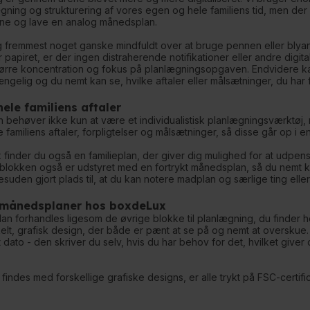
ning og strukturering af vores egen og hele familiens tid, men der
line og lave en analog månedsplan.
g fremmest noget ganske mindfuldt over at bruge pennen eller blyant
apiret, er der ingen distraherende notifikationer eller andre digital
tørre koncentration og fokus på planlægningsopgaven. Endvidere 
ilgængelig og du nemt kan se, hvilke aftaler eller målsætninger, du 
hele familiens aftaler
behøver ikke kun at være et individualistisk planlægningsværktøj, 
 familiens aftaler, forpligtelser og målsætninger, så disse går op i
inder du også en familieplan, der giver dig mulighed for at udpensl
 blokken også er udstyret med en fortrykt månedsplan, så du nemt ka
esuden gjort plads til, at du kan notere madplan og særlige ting ell
 månedsplaner hos boxdeLux
lan forhandles ligesom de øvrige blokke til planlægning, du finder 
kelt, grafisk design, der både er pænt at se på og nemt at overskue. 
t dato - den skriver du selv, hvis du har behov for det, hvilket giver
findes med forskellige grafiske designs, er alle trykt på FSC-certific