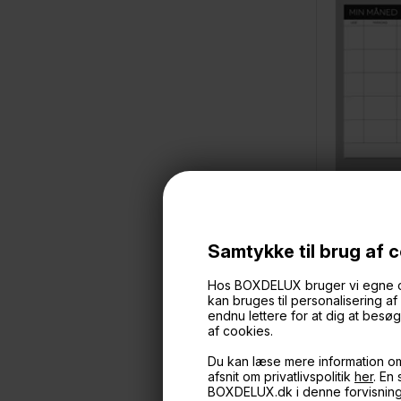
Samtykke til brug af 
Boxdelux b
Hos BOXDELUX bruger vi egne cook
kan bruges til personalisering a
På lager
endnu lettere for at dig at bes
af cookies.
Du kan læse mere information o
afsnit om privatlivspolitik
her
. En
Kun hos BO
BOXDELUX.dk i denne forvisnin