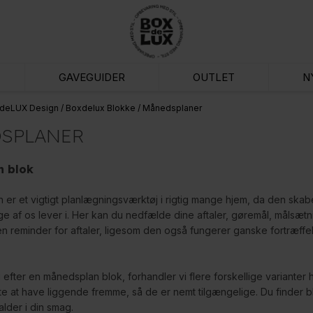
GAVEGUIDER
OUTLET
N
deLUX Design
/
Boxdelux Blokke
/
Månedsplaner
SPLANER
n blok
er et vigtigt planlægningsværktøj i rigtig mange hjem, da den skabe
 af os lever i. Her kan du nedfælde dine aftaler, gøremål, målsætning
 reminder for aftaler, ligesom den også fungerer ganske fortræffeli
 efter en månedsplan blok, forhandler vi flere forskellige varianter 
otte at have liggende fremme, så de er nemt tilgængelige. Du finder 
alder i din smag.