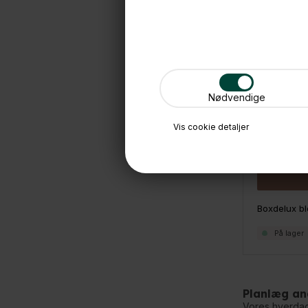
Nødvendige
Vis cookie detaljer
Boxdelux bl
På lager
Planlæg an
Vores hverdag 