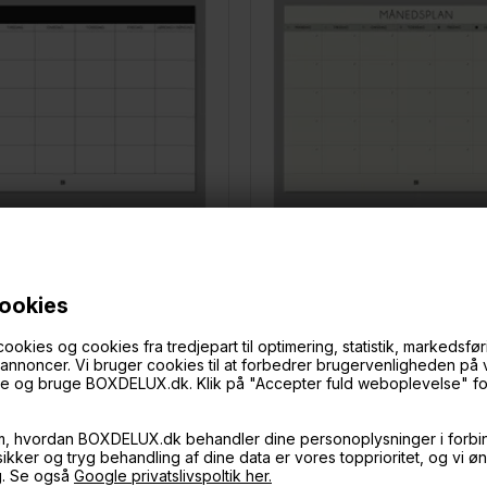
LÆG I KURVEN
LÆG I KURVEN
cookies
lok A4 - Min måned
Boxdelux blok A4 - Min måned 
ies og cookies fra tredjepart til optimering, statistik, markedsføri
69,-
f annoncer. Vi bruger cookies til at forbedrer brugervenligheden på
På lager
øge og bruge BOXDELUX.dk. Klik på "Accepter fuld weboplevelse" for 
m, hvordan BOXDELUX.dk behandler dine personoplysninger i forbi
 sikker og tryg behandling af dine data er vores topprioritet, og vi ø
XdeLUX
Kun hos BOXdeLUX
g. Se også
Google privatslivspoltik her.