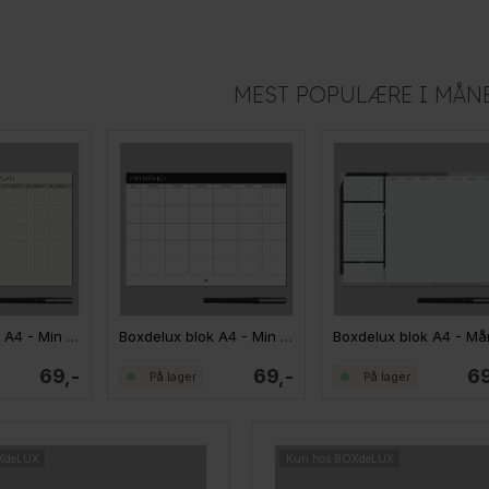
MEST POPULÆRE I MÅN
Boxdelux blok A4 - Min måned - Nordic
Boxdelux blok A4 - Min måned
69,-
69,-
69
På lager
På lager
XdeLUX
Kun hos BOXdeLUX