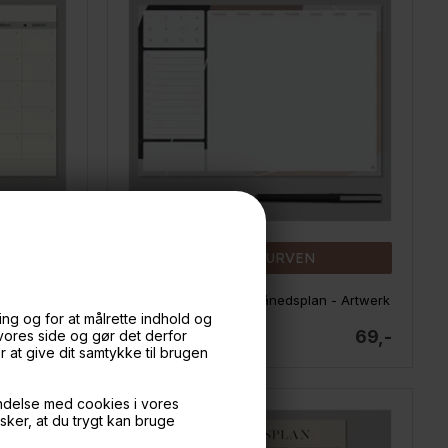
LÆG I KURVEN
- Nordic
Boxdelux blok A4 - Månedsplan - Artwerk
ng og for at målrette indhold og
69,-
69,-
 vores side og gør det derfor
På lager
at give dit samtykke til brugen
ndelse med cookies i vores
nsker, at du trygt kan bruge
Kun hos BOXdeLUX