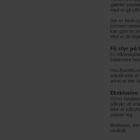
gælder planlæg
med at gå off
Der er først o
pennen møder p
kan give en s
altid er let t
Få styr på 
En månedsplan 
balancere hele
Hos BoxdeLux f
enkelt side af
arket er der d
Eksklusive
Vores familiep
påtrykt, et en
ikke er påtryk
passer dig.
Blokkene, der 
neutralt.