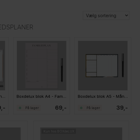
EDSPLANER
Boxdelux blok A4 - Månedsplan - Artwerk
Boxdelux blok A4 - Familieplan - Colorcode, rose
Boxdelux blok A5 - Månedsplan - Artwerk
,-
69,-
39,-
På lager
På lager
Kun hos BOXdeLUX