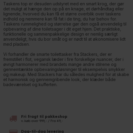
Taskens top er desuden udstyret med en smart krog, der gør
det muligt at hænge den op på en knage, et dørhåndtag eller
lignende, hvorved du kan få et større overblik over taskens
indhold og nemmere kan få fat i de ting, du har behov for.
Taskens rummelighed og størrelse gør den også anvendelig til
opbevaring af dine toiletsager i dit eget hjem. Det praktiske,
funktionelle og sammenpakkelige design er nemlig særligt
anvendeligt, hvis du bor småt og er nødt til at økonomisere lidt
med pladsen.
Vi forhandler de smarte toilettasker fra Stackers, der er
fremstillet i flot, vegansk læder i fire forskellige nuancer, der i
øvrigt harmonerer med brandets mange andre stilrene og
gennemtænkte opbevaringsløsninger til eksempelvis smykker
og makeup. Med Stackers har du således mulighed for at skabe
et harmonisk og gennemgribende look, der klæder både
badeværelset og kufferten.
Fri fragt til pakkeshop
v. køb over 999,- / Fra 49,-
Dag-til-dag levering