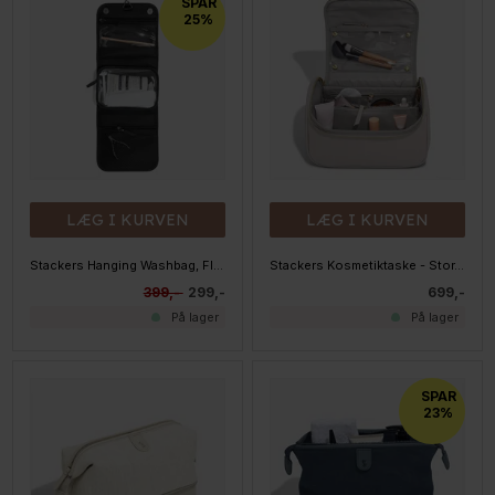
SPAR
25%
LÆG I KURVEN
LÆG I KURVEN
Stackers Hanging Washbag, Fluted Black
Stackers Kosmetiktaske - Stor, TAUPE
399,-
299,-
699,-
På lager
På lager
SPAR
23%