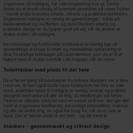
organisere dit toiletgrej, har vakt begejstring hos os. Derfor
finder du et bredt udvalg af brandets produkter på vores hylder
- blandt andet brandets smarte, stilrene og praktiske toilettaske.
Organiseret toiletgrej er nemlig en gamechanger - både på
badeværelset og i kufferten, og med Stackers smarte og
praktiske design er du hjulpet godt på vej, når du ønsker at
skabe orden i dit toiletgrej.
De rummelige og funktionelle toilettasker er nemlig lige så
anvendelige at bruge til smart og minimalistisk opbevaring af
dine forskellige toiletsager på badeværelset, som de er til at
hjælpe med at skabe overblik i din bagage, når du rejser.
Toilettasker med plads til det hele
Da vi første gang så toilettasken fra britiske Stackers var vi ikke
i tvivl om, at den også skulle have hyldeplads her hos os. Den
store, praktiske taske til toiletgrej er nemlig sindrigt og praktisk
designet med tanke på alle de ting, du medbringer på farten.
Tasken er således udstyret med en masse små rum, der gør det
nemt at organisere tandbørste, personlige plejeartikler, makeup
og alle de andre ting, du også har brug for, når du er ude at
rejse. Der er faktisk plads til det hele - og lidt mere til.
Stackers - gennemtænkt og stilrent design