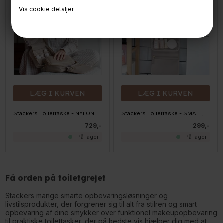
Vis cookie detaljer
LÆG I KURVEN
LÆG I KURVEN
Stackers Toilettaske - NYLON - Hanging, Mushroom
Stackers Toilettaske - SMALL, Hanging Taupe
729,-
299,-
På lager
På lager
Få orden på toiletgrejet
Stackers mange smarte opbevaringsløsninger og
livstilsprodukter, der forgrener sig til alt fra stilren og smart
opbevaring af dine smykker over funktionel makeupopbevaring
til praktiske toilettasker, der på bedste vis hjælper dig med at