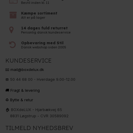
Bestil inden kl. 11
Kæmpe sortiment
Alt er på lager
14 dages fuld returret
Personlig dansk kundeservice
Opbevaring med Stil
Dansk webshop siden 2005
KUNDESERVICE
📧 mail@boxdelux.dk
☎️ 50 44 68 00 - Hverdage 9.00-12.00
🚚 Fragt & levering
♻️ Bytte & retur
🏠 BOXdeLUX - Hjarbækvej 65
8831 Løgstrup - CVR 30589092
TILMELD NYHEDSBREV