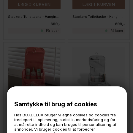
LÆG I KURVEN
LÆG I KURVEN
Stackers Toilettaske - Hanging, Blue
Stackers Toilettaske - Hanging, Blush Pink
699,-
699,-
På lager
På lager
Samtykke til brug af cookies
LÆG I KURVEN
LÆG I KURVEN
Hos BOXDELUX bruger vi egne cookies og cookies fra
tredjepart til optimering, statistik, markedsføring og for
Stackers Toilettaske - Hanging, GRAPE
Stackers Toilettaske - Hanging, Grey Pebble
at målrette indhold og kan bruges til personalisering af
annoncer. Vi bruger cookies til at forbedrer
699,-
699,-