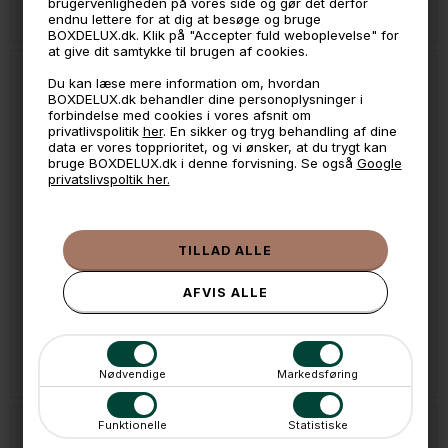
brugervenligheden på vores side og gør det derfor
På lager
På lager
endnu lettere for at dig at besøge og bruge
BOXDELUX.dk. Klik på "Accepter fuld weboplevelse" for
at give dit samtykke til brugen af cookies.
Du kan læse mere information om, hvordan
BOXDELUX.dk behandler dine personoplysninger i
forbindelse med cookies i vores afsnit om
privatlivspolitik
her
. En sikker og tryg behandling af dine
data er vores topprioritet, og vi ønsker, at du trygt kan
bruge BOXDELUX.dk i denne forvisning. Se også
Google
privatslivspoltik her.
LÆG I KURVEN
LÆG I KURVEN
Stackers Toilettaske - Hanging, Taupe
Stackers Toilettaske - NYLON - Hanging, Grøn
699,-
729,-
På lager
På lager
Nødvendige
Markedsføring
Funktionelle
Statistiske