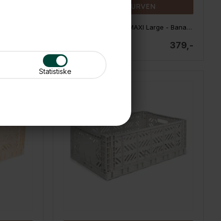
LÆG I KURVEN
Aykasa foldekasse - MAXI Large - Baby blue
Aykasa foldekasse - MAXI Large - Banana
379,-
379,-
På lager
Statistiske