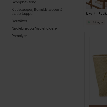
Skoopbevaring
Kludetæpper, Bomuldstæpper &
Lædertæpper
Aykasa foldekasse - MAXI Large - Creme
Cestino kurv i Armygrøn - Medium
Dørmåtter
379,-
259,-
På lager
På lager
På lager
Nøglebræt og Nøgleholdere
Paraplyer