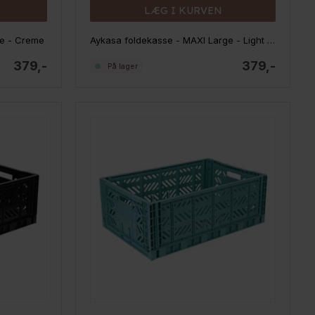
LÆG I KURVEN
ge - Creme
Aykasa foldekasse - MAXI Large - Light Grey
379,-
379,-
På lager