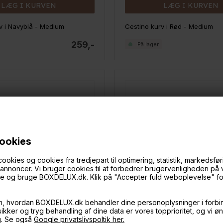
LÆG I KURVEN
LÆG I KURVEN
v i Navyblå - Medium
Cestino kurv i Rød - Medium
259,-
På lager
cookies
ies og cookies fra tredjepart til optimering, statistik, markedsføri
f annoncer. Vi bruger cookies til at forbedrer brugervenligheden på
øge og bruge BOXDELUX.dk. Klik på "Accepter fuld weboplevelse" for 
m, hvordan BOXDELUX.dk behandler dine personoplysninger i forbi
 sikker og tryg behandling af dine data er vores topprioritet, og vi ø
g. Se også
Google privatslivspoltik her.