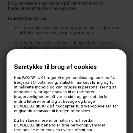
Brug det lækre smykkeskrin på værelset eller på
badeværelset til alle dine smykker.
I sættet her får du:
1 overdel med en lukket top og en masse gode rum
til både halskæder, ringe og øreringe.
1 modul med 25 små rum til at opdele halskæder,
vedhæng, ringe og øreringe
1 modul med 3 store rum til f.eks. ure og lidt større
armbånd
Samtykke til brug af cookies
1 modul med 3 rum til større smykker samt et rum med
Hos BOXDELUX bruger vi egne cookies og cookies fra
smykkepude til ringe og ørestikkere.
tredjepart til optimering, statistik, markedsføring og for
at målrette indhold og kan bruges til personalisering af
annoncer. Vi bruger cookies til at forbedrer
Ønsker du endnu flere moduler til dit smykkeskrin kan du
brugervenligheden på vores side og gør det derfor
tilkøbe ekstra moduler efter behov. Du skal blot gå efter
endnu lettere for at dig at besøge og bruge
dem der hedder "Classic" både de alm. + LUX modellerne
BOXDELUX.dk. Klik på "Accepter fuld weboplevelse" for
med skuffer, kan stables med dette sæt.
at give dit samtykke til brugen af cookies.
Måler:
Du kan læse mere information om, hvordan
25,5 x 18 cm.
BOXDELUX.dk behandler dine personoplysninger i
18 cm. høj
forbindelse med cookies i vores afsnit om