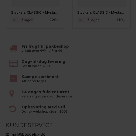
Stackers CLASSIC - Mystacker - 5 rum, Taupe
Stackers CLASSIC - Mystacker tilbehør - Holder til Ringe
229,-
119,-
På lager
På lager
Fri fragt til pakkeshop
v. køb over 999,- / Fra 49,-
Dag-til-dag levering
Bestil inden kl. 11
Kæmpe sortiment
Alt er på lager
14 dages fuld returret
Personlig dansk kundeservice
Opbevaring med Stil
Dansk webshop siden 2005
KUNDESERVICE
📧 mail@boxdelux.dk