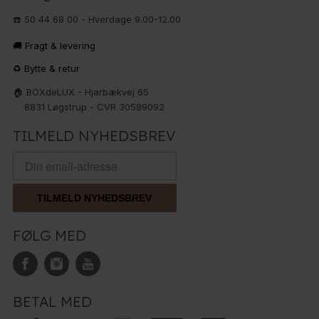
☎️ 50 44 68 00 - Hverdage 9.00-12.00
🚚 Fragt & levering
♻️ Bytte & retur
🏠 BOXdeLUX - Hjarbækvej 65
8831 Løgstrup - CVR 30589092
TILMELD NYHEDSBREV
TILMELD NYHEDSBREV
FØLG MED
BETAL MED