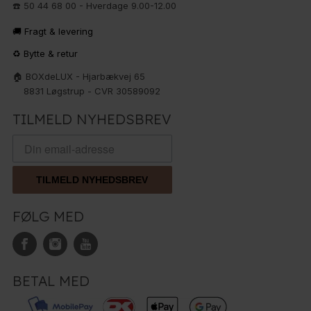
☎️ 50 44 68 00 - Hverdage 9.00-12.00
🚚 Fragt & levering
♻️ Bytte & retur
🏠 BOXdeLUX - Hjarbækvej 65
8831 Løgstrup - CVR 30589092
TILMELD NYHEDSBREV
TILMELD NYHEDSBREV
FØLG MED
BETAL MED