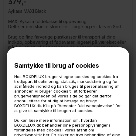
379
Aykasa MAXI Black
MAXI Aykasa foldekasse til opbevaring.
Dette er den største størrelse - Large og er i farven Sort.
Brug de fine farverige plastkasser til transport af dine
indkøb, opbevaring af fødevarer, legetøj på værelset eller
måske i stuen, skoopbevaring og generel organisering
rundt i hele hjemmet.
Kasserne er så smarte fordi de blandt andet let kan stables.
- Miks og Match de forskellige farver og størrelser og sæt
Samtykke til brug af cookies
et personligt præg i hjemmet med stilren opbevaring.
Hos BOXDELUX bruger vi egne cookies og cookies fra
Aykasa foldekasser er:
tredjepart til optimering, statistik, markedsføring og for
*Fødevaregodkendte
at målrette indhold og kan bruges til personalisering af
*Kan gå i opvaskemaskine
annoncer. Vi bruger cookies til at forbedrer
*Kan bruges både udendørs og indendørs
brugervenligheden på vores side og gør det derfor
*Stabelbare
endnu lettere for at dig at besøge og bruge
*Lavet af PP plast som er let at genanvende
BOXDELUX.dk. Klik på "Accepter fuld weboplevelse" for
at give dit samtykke til brugen af cookies.
Aykasa MAXI kassen måler:
60 x 40 cm.
Du kan læse mere information om, hvordan
22 cm. høj
BOXDELUX.dk behandler dine personoplysninger i
forbindelse med cookies i vores afsnit om
privatlivspolitik
her
. En sikker og tryg behandling af dine
*Billederne viser forskellige størrelser og farver af