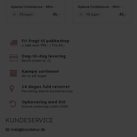
Aykasa foldekasse - Mini - Teal
Aykasa foldekasse - Mini - Coconut Milk
45,-
45,-
På lager
På lager
Fri fragt til pakkeshop
v. køb over 999,- / Fra 49,-
Dag-til-dag levering
Bestil inden kl. 11
Kæmpe sortiment
Alt er på lager
14 dages fuld returret
Personlig dansk kundeservice
Opbevaring med Stil
Dansk webshop siden 2005
KUNDESERVICE
📧 mail@boxdelux.dk