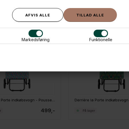
ANDRE IDÉER
Markedsføring
Funktionelle
Derrière la Porte indkøbsvogn - Poussette Liberty
499,-
r
På lager