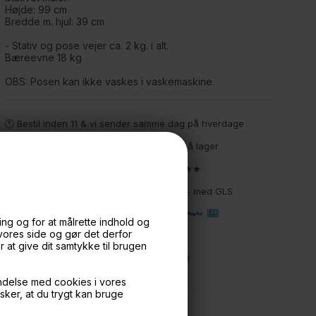
Højde: 99 cm
Bredde m. hjul: 39 cm
- Stativ og pose vejer ca. 2 kg. i alt.
Bæreevne 18 kg
OBS: Posen kan ikke vaskes i vaskemaskine.
🕚 Bestil inden 11 & vi sender samme dag på hverdage
🧺 Kan du lægge varen i kurven, er den på lager
🌟 4,9 med over 1200 anmeldelser ★★★★★
📦 Fragtfri v. køb over 999,- ellers fra 49,- med GLS
💳 Betal med
ng og for at målrette indhold og
 vores side og gør det derfor
📱 Kundeservice 50446800 (9-12)
at give dit samtykke til brugen
📧
Kundeservice
mail@boxdelux.dk
(24/7)
ndelse med cookies i vores
nsker, at du trygt kan bruge