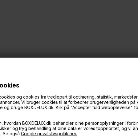
cookies
ies og cookies fra tredjepart til optimering, statistik, markedsføri
f annoncer. Vi bruger cookies til at forbedrer brugervenligheden på
øge og bruge BOXDELUX.dk. Klik på "Accepter fuld weboplevelse" for 
m, hvordan BOXDELUX.dk behandler dine personoplysninger i forbi
 sikker og tryg behandling af dine data er vores topprioritet, og vi ø
g. Se også
Google privatslivspoltik her.