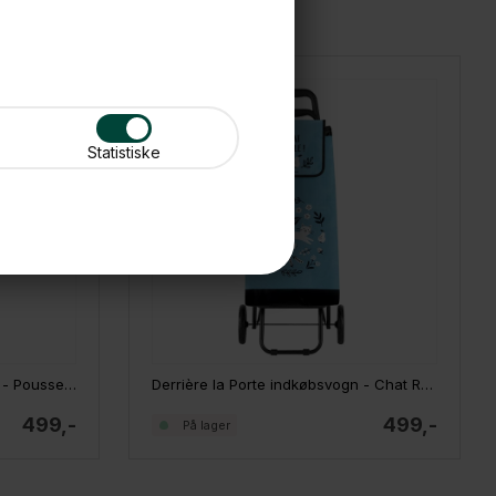
Statistiske
Derrière la Porte indkøbsvogn - Poussette Mon vrac a moi
Derrière la Porte indkøbsvogn - Chat Roule
499,-
499,-
På lager