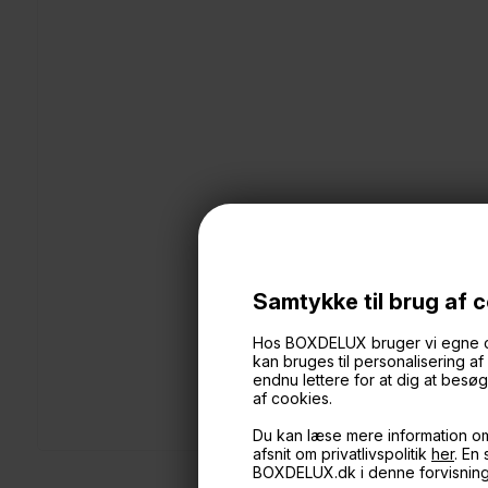
Samtykke til brug af 
Hos BOXDELUX bruger vi egne cook
kan bruges til personalisering a
endnu lettere for at dig at bes
af cookies.
Du kan læse mere information o
afsnit om privatlivspolitik
her
. En
BOXDELUX.dk i denne forvisnin