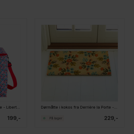
Derrière la Porte Stor Køletaske - Liberty cherries
Dørmåtte i kokos fra Derrière la Porte - All Over 40x70 cm
199,-
229,-
På lager