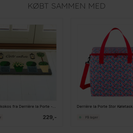
KØBT SAMMEN MED
Dørmåtte i kokos fra Derrière la Porte - Indgang, blomster
229,-
r
På lager