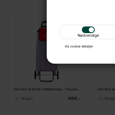
Nødvendige
Vis cookie detaljer
Derrière la Porte indkøbsvogn - Poussette Liberty cherries
499,-
På lager
På lage