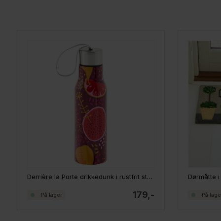
Derrière la Porte drikkedunk i rustfrit stål - NOMADE, Dragon Fruit
179,-
På lager
På lage