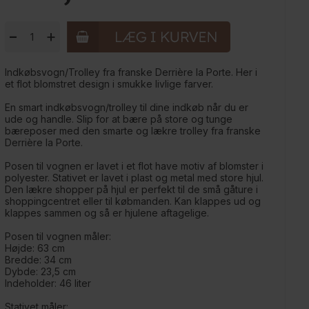
-
+
Indkøbsvogn/Trolley fra franske Derrière la Porte. Her i
et flot blomstret design i smukke livlige farver.
En smart indkøbsvogn/trolley til dine indkøb når du er
ude og handle. Slip for at bære på store og tunge
bæreposer med den smarte og lækre trolley fra franske
Derrière la Porte.
Posen til vognen er lavet i et flot have motiv af blomster i
polyester. Stativet er lavet i plast og metal med store hjul.
Den lækre shopper på hjul er perfekt til de små gåture i
shoppingcentret eller til købmanden. Kan klappes ud og
klappes sammen og så er hjulene aftagelige.
Posen til vognen måler:
Højde: 63 cm
Bredde: 34 cm
Dybde: 23,5 cm
Indeholder: 46 liter
Stativet måler: