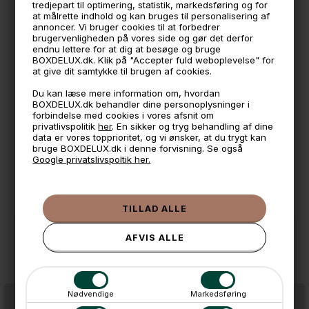
🕚 Bestil inden 11 & vi sender samme dag på hverdage
tredjepart til optimering, statistik, markedsføring og for
at målrette indhold og kan bruges til personalisering af
🧺 Kan du lægge varen i kurven, er den på lager
annoncer. Vi bruger cookies til at forbedrer
brugervenligheden på vores side og gør det derfor
🌟 4,9 med over 1200 anmeldelser ★★★★★
endnu lettere for at dig at besøge og bruge
BOXDELUX.dk. Klik på "Accepter fuld weboplevelse" for
📦 Fragtfri v. køb over 999,- ellers fra 49,- med GLS
at give dit samtykke til brugen af cookies.
💳 Betal med
Du kan læse mere information om, hvordan
BOXDELUX.dk behandler dine personoplysninger i
📱 Kundeservice 50446800 (9-12)
forbindelse med cookies i vores afsnit om
privatlivspolitik
her
. En sikker og tryg behandling af dine
📧
Kundeservice
mail@boxdelux.dk
(24/7)
data er vores topprioritet, og vi ønsker, at du trygt kan
bruge BOXDELUX.dk i denne forvisning. Se også
Google privatslivspoltik her.
ANDRE IDÉER
Nødvendige
Markedsføring