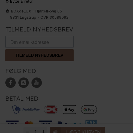
♻️ Bytte & retur
🏠 BOXdeLUX - Hjarbækvej 65
8831 Løgstrup - CVR 30589092
TILMELD NYHEDSBREV
TILMELD NYHEDSBREV
FØLG MED
BETAL MED
-
+