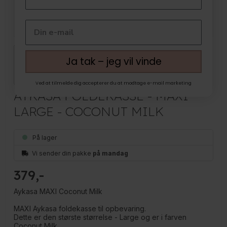
Ja tak – jeg vil vinde
Ved at tilmelde dig accepterer du at modtage e-mail marketing
AYKASA FOLDEKASSE - MAXI
LARGE - COCONUT MILK
På lager
Vi sender din pakke
på mandag
379
Aykasa MAXI Coconut Milk
MAXI Aykasa foldekasse til opbevaring.
Dette er den største størrelse - Large og er i farven
Coconut Milk.