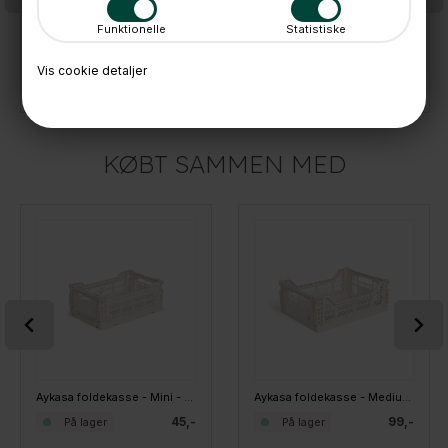
Funktionelle
Statistiske
Aykasa foldekasse - MAXI Large - Teal
Aykasa foldekasse - MAXI Large - Milk Tea
Vis cookie detaljer
379,-
379,-
På lager
På lager
KØBT SAMMEN MED
Aykasa foldekasse - Mini - Coconut Milk
Aykasa foldekasse - Medium - Coconut Milk
45,-
99,-
På lager
På lager