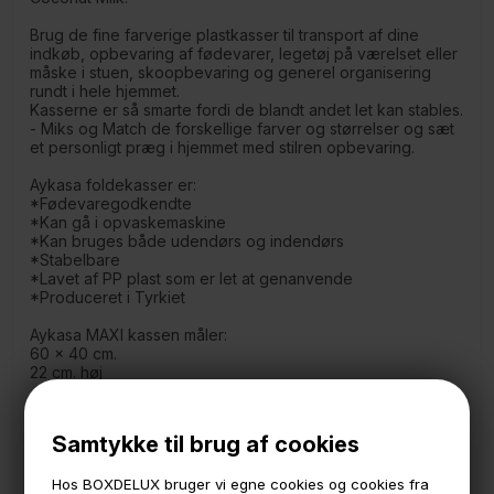
Brug de fine farverige plastkasser til transport af dine
indkøb, opbevaring af fødevarer, legetøj på værelset eller
måske i stuen, skoopbevaring og generel organisering
rundt i hele hjemmet.
Kasserne er så smarte fordi de blandt andet let kan stables.
- Miks og Match de forskellige farver og størrelser og sæt
et personligt præg i hjemmet med stilren opbevaring.
Aykasa foldekasser er:
*Fødevaregodkendte
*Kan gå i opvaskemaskine
*Kan bruges både udendørs og indendørs
*Stabelbare
*Lavet af PP plast som er let at genanvende
*Produceret i Tyrkiet
Aykasa MAXI kassen måler:
60 x 40 cm.
22 cm. høj
*Billederne viser forskellige størrelser og farver af
Aykasakassen
Samtykke til brug af cookies
Hos BOXDELUX bruger vi egne cookies og cookies fra