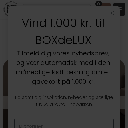
0
Vind 1.000 kr. til
DANSK WEBSHOP MED
BOXdeLUX
OPBEVARING, ORGANISERING &
DESIGN SIDEN 2005
Tilmeld dig vores nyhedsbrev,
og vær automatisk med i den
månedlige lodtrækning om et
gavekort på 1.000 kr.
Få samtidig inspiration, nyheder og særlige
LAKE EGETRÆ
tilbud direkte i indbakken.