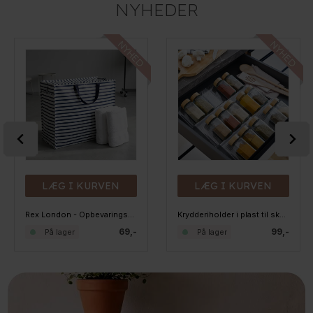
NYHEDER
LÆG I KURVEN
LÆG I KURVEN
Rex London - Opbevaringspose til dyner - Navyblå striber
Krydderiholder i plast til skuffen, kan udvides
69,-
99,-
På lager
På lager