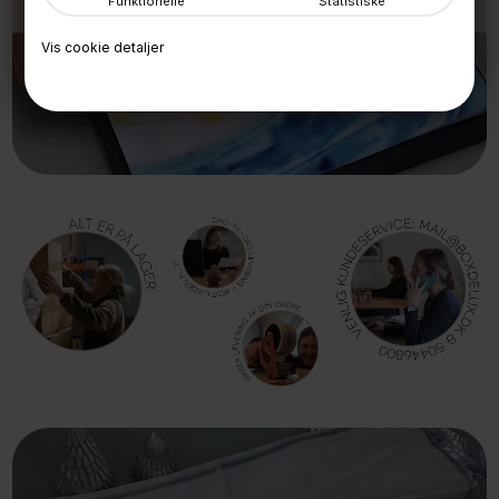
Funktionelle
Statistiske
SKIFT LET BØRNETEGNINGER
Vis cookie detaljer