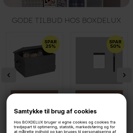
GODE TILBUD HOS BOXDELUX
SPAR
SPAR
25%
50%
LÆG I KURVEN
LÆG I KURVEN
Bigso Box of Sweden - Malmø Stofkasse med låg - Medium
Boxdelux blok A7 - Min lille Huskeseddel
Samtykke til brug af cookies
149,-
111,75
10,-
5,-
På lager
På lager
Hos BOXDELUX bruger vi egne cookies og cookies fra
tredjepart til optimering, statistik, markedsføring og for
at målrette indhold og kan bruges til personalisering af