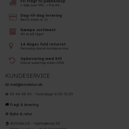
Fri fragt til pakkeshop
v. køb over 999,- / Fra 49,-
Dag-til-dag levering
Bestil inden kl. 11
Kæmpe sortiment
Alt er på lager
14 dages fuld returret
Personlig dansk kundeservice
Opbevaring med Stil
Dansk webshop siden 2005
KUNDESERVICE
📧 mail@boxdelux.dk
☎️ 50 44 68 00 - Hverdage 9.00-12.00
🚚 Fragt & levering
♻️ Bytte & retur
🏠 BOXdeLUX - Hjarbækvej 65