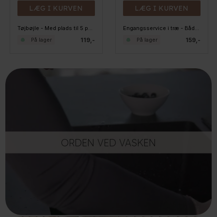
LÆG I KURVEN
LÆG I KURVEN
Tøjbøjle - Med plads til 5 par bukser
Engangsservice i træ - Både 17 cm - Pakke 100 stk
119,-
159,-
På lager
På lager
ORDEN VED VASKEN