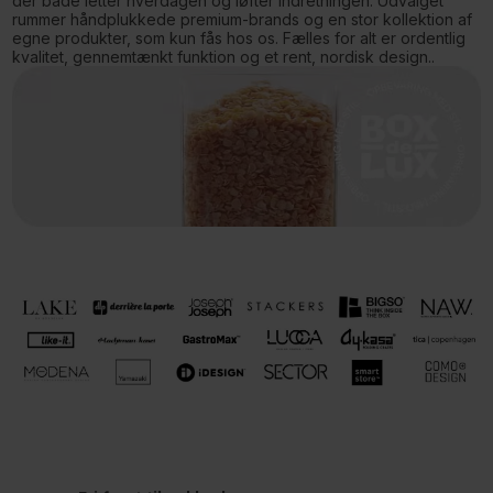
der både letter hverdagen og løfter indretningen. Udvalget
rummer håndplukkede premium-brands og en stor kollektion af
egne produkter, som kun fås hos os. Fælles for alt er ordentlig
kvalitet, gennemtænkt funktion og et rent, nordisk design..