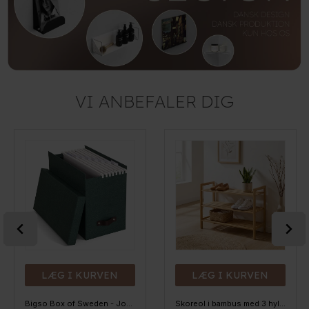
VI ANBEFALER DIG
LÆG I KURVEN
LÆG I KURVEN
Bigso Box of Sweden - Johan - Filebox, Mørkegrøn
Skoreol i bambus med 3 hylder - Shiba