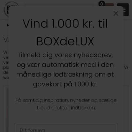
0
Vind 1.000 kr. til
Produkter
/
Stuen
/
Vægdekoration
BOXdeLUX
VÆGDEKORATION
Vi byder dig velkommen til afdelingen for alle vores
Tilmeld dig vores nyhedsbrev,
vægdekorationer. Her kan du finde vores store udvalg af
vægdekorationer, hvor du kan se sortiment af husnumre,
og vær automatisk med i den
plakater, skilte, rammer, glastavler, wallstickers, kunsttryk m.m. Vi
designer og producerer selv alle vores plakater, tryk,
månedlige lodtrækning om et
wallstickers og skilte.
gavekort på 1.000 kr.
Få samtidig inspiration, nyheder og særlige
tilbud direkte i indbakken.