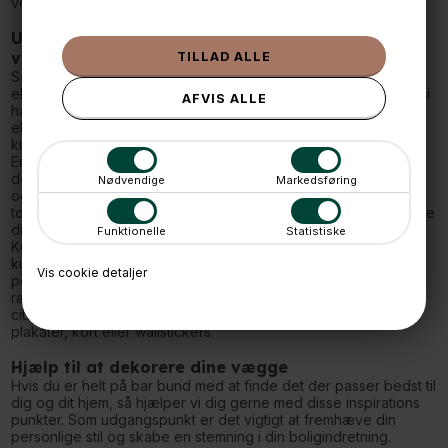
ved brug af skjulte afstandsstykker.
Underbyg din indretning med vores unikke
vægdekorationer
Savner du lidt personlighed på dine vægge, et ekstra touch
eller ny udsmykning i dit hjem? Så er du kommet til rette sted. Vi
har noget for enhver smag om det er wallstickers med citater
eller den traditionelle plakat med motiv i ramme. Så slip
kreativiteten løs i din indretning med vores unikke produkter.
Enhver væg fortjener at blive dekoreret med flotte eller sjove
dekorationer for at personliggøre din indretning og skaber liv
Nødvendige
Markedsføring
og hygge i dit hjem. Hvis du synes dit hjem mangler det sidste
touch, så kan pynt på væggene gøre den store forskel i at gøre
dit hjem hyggeligt og charmerende.
Funktionelle
Statistiske
Kunst har en stor betydning for et rums udtryk, så gå efter
kunsttryk, plakater, skilte og wallstickers, der afspejler din
Vis cookie detaljer
personlighed eller du føler er lige dig. Hos os har vi en lang
række vægdekorationer, hvor kan vælge blandt de populære
citatplakater, grafiske illustrationer eller fotokunst i form af
plakater, kort eller wallstickers.
Hjælp til at dekorere dine vægge
Hvis du er helt på bar bund med at finde det der passer bedst til
dig og dit hjem, så hjælper vi dig gerne med disse inspirations
punkter. Som udgangspunkt er det vigtigt at fremhæve din
personlige stil og skabe en stemning i din boligindretning.