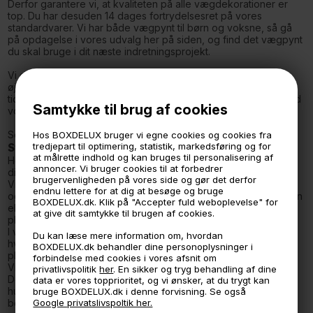
Derfor garantere vi, at kvaliteten på alle vægdekorationer er
top. Du har desuden 14 dages fortrydelsesret på vores
standardvarer. Vi har både vægpynt til børn og voksne, så gå
på opdagelse i vores udvalg her på siden, og find det vægpynt
du skal bruge i dit næste indretningsprojekt.
Vi designer hele tiden nye vægdekorationer, så kom endelig
øje med vores udvalg for at du er sikret et godt udvalg hele
tiden hos BOXdeLUX.Vi glæder os til at pryde dine vægge med
Samtykke til brug af cookies
vores flotte og sjove plakater, tryk, wallstickers og skilte.
Se alle vores vægdekorations kategorier her
Hos BOXDELUX bruger vi egne cookies og cookies fra
Stort udvalg af vægdekorationer
tredjepart til optimering, statistik, markedsføring og for
at målrette indhold og kan bruges til personalisering af
Hos os finder du et stort udvalg af vægdekorationer til at gøre
annoncer. Vi bruger cookies til at forbedrer
dit hjem personligt og sætte prikken over i’et på din indretning.
brugervenligheden på vores side og gør det derfor
Vi har en masse flotte og sjove plakater, kunsttryk, wallstickers
endnu lettere for at dig at besøge og bruge
og skilte til dig, der mangler at pifte væggen op med flot design
BOXDELUX.dk. Klik på "Accepter fuld weboplevelse" for
eller god humor. Vi har også en lang række rammer til vores
at give dit samtykke til brugen af cookies.
plakater i forskellige størrelser og materialer.
I vores sortiment af tavler og tilbehør, så du kan holde styr på
Du kan læse mere information om, hvordan
hverdagen eller udfolde dig kreativ. Vi har folie og magnetiske
BOXDELUX.dk behandler dine personoplysninger i
plader i forskellige farver og materialer.
forbindelse med cookies i vores afsnit om
Vi tilbyder desuden også klassisk og tidsløse husnumre som
privatlivspolitik
her
. En sikker og tryg behandling af dine
Dollerup, Fiskbæk og Viborg . Der alle er en del af vores
data er vores topprioritet, og vi ønsker, at du trygt kan
husnumre-sortiment. Modellerne fås i tallene 0-9 og
bruge BOXDELUX.dk i denne forvisning. Se også
bogstaverne A, B eller C. Husnumrene monteres mod facaden
Google privatslivspoltik her.