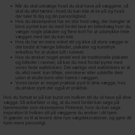
Når du skal udvælge hvad du skal have på væggene, så
skal du altid tænke i hvad du kan lide at se på og hvad
der taler til dig og din personlighed.
Hvis du eksempelvis har en stor hvid væg, der mangler at
blive pyntet kan du med fordel lave en billedvæg hvor du
vælger nogle plakater og flere kort for at udsmykke hele
væggen med det du kan lide.
Hvis du har en mere enkel stil og ikke så store vægge er
det bedst at hænge billeder, plakater og kunsttryk
enkeltvis for at skabe luft i rummet.
Hvis du ønsker noget andet end de traditionelle plakater
og billeder i rammer, så kan du med fordel pynte med
vores fede wallstickers. Det særlige ved wallstickers er at
du altid nemt kan tilføje, omrokerer eller udskifte dem
uden at skulle bore eller hamre i væggen.
Vores tavler er meget praktisk pynt til dine vægge, hvis
du ønsker pynt der også er praktisk.
Hvis du fortsat er på bar bund om hvilken stil du vil have på dine
vægge. Så anbefaler vi dig, at du med fordel kan søge på
hjemmesider som eksempelvis Pinterest, hvor du kan søge
inspiration til hvilken stil på væggene du ønsker i dit hjem.
Vi glæder os til at levere dine nye vægdekorationer, og gøre dit
hjem mere personligt.