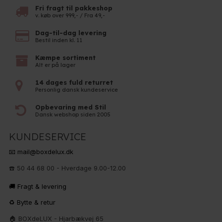
Fri fragt til pakkeshop
v. køb over 999,- / Fra 49,-
Dag-til-dag levering
Bestil inden kl. 11
Kæmpe sortiment
Alt er på lager
14 dages fuld returret
Personlig dansk kundeservice
Opbevaring med Stil
Dansk webshop siden 2005
KUNDESERVICE
📧 mail@boxdelux.dk
☎️ 50 44 68 00 - Hverdage 9.00-12.00
🚚 Fragt & levering
♻️ Bytte & retur
🏠 BOXdeLUX - Hjarbækvej 65