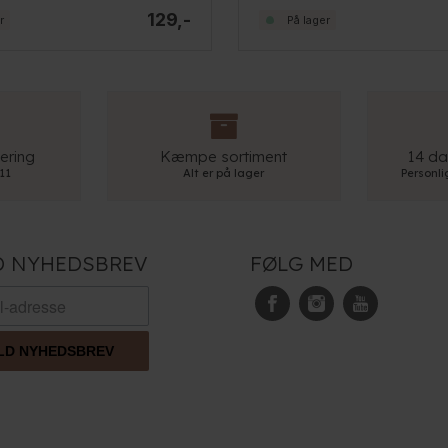
129,-
r
På lager
ering
Kæmpe sortiment
14 da
 11
Alt er på lager
Personl
D NYHEDSBREV
FØLG MED
LD NYHEDSBREV