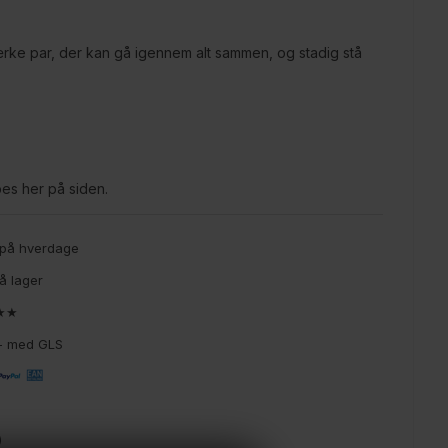
rke par, der kan gå igennem alt sammen, og stadig stå
es her på siden.
g på hverdage
å lager
★★★
9,- med GLS
)