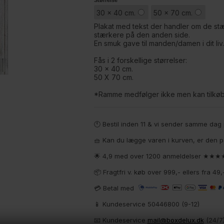
Størrelse
30 x 40 cm.
50 x 70 cm.
Plakat med tekst der handler om de stæ
stærkere på den anden side.
En smuk gave til manden/damen i dit liv.
Fås i 2 forskellige størrelser:
30 x 40 cm.
50 X 70 cm.
*Ramme medfølger ikke men kan tilkøb
🕚 Bestil inden 11 & vi sender samme da
🧺 Kan du lægge varen i kurven, er den p
🌟 4,9 med over 1200 anmeldelser ★★
📦 Fragtfri v. køb over 999,- ellers fra 4
💳 Betal med
📱 Kundeservice 50446800 (9-12)
📧
Kundeservice
mail@boxdelux.dk
(24/7