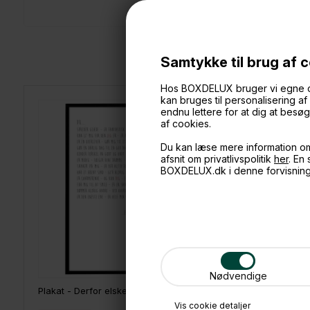
Samtykke til brug af 
Hos BOXDELUX bruger vi egne cook
kan bruges til personalisering a
endnu lettere for at dig at bes
af cookies.
Du kan læse mere information o
afsnit om privatlivspolitik
her
. En
BOXDELUX.dk i denne forvisnin
Nødvendige
Plakat - Derfor elsker jeg dig
Plakat - D
Vis cookie detaljer