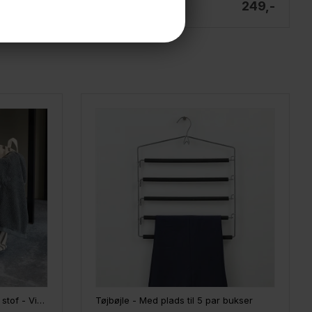
249,-
249,-
På lager
House Doctor Vasketøjspose i stof - Vibes, Light Brown
Tøjbøjle - Med plads til 5 par bukser