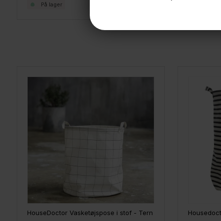
249,-
På lager
På lage
HouseDoctor Vasketøjspose i stof - Tern