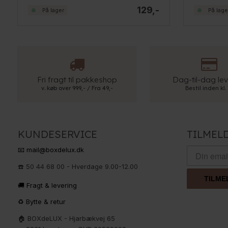
129,-
På lager
På lage
Fri fragt til pakkeshop
Dag-til-dag lev
v. køb over 999,- / Fra 49,-
Bestil inden kl.
KUNDESERVICE
TILMEL
📧 mail@boxdelux.dk
☎️ 50 44 68 00 - Hverdage 9.00-12.00
TILME
🚚 Fragt & levering
♻️ Bytte & retur
🏠 BOXdeLUX - Hjarbækvej 65