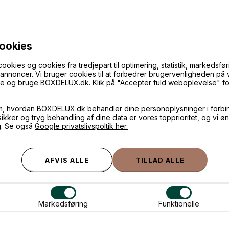
ANDRE IDÉER
cookies
ies og cookies fra tredjepart til optimering, statistik, markedsføri
f annoncer. Vi bruger cookies til at forbedrer brugervenligheden på
øge og bruge BOXDELUX.dk. Klik på "Accepter fuld weboplevelse" for 
m, hvordan BOXDELUX.dk behandler dine personoplysninger i forbi
 sikker og tryg behandling af dine data er vores topprioritet, og vi ø
g. Se også
Google privatslivspoltik her.
Markedsføring
Funktionelle
en helt store kærlighed, colors
Plakat - Love each other, colo