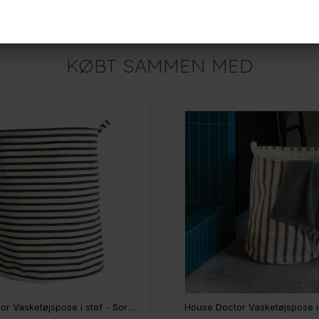
249,-
r
På lager
KØBT SAMMEN MED
Housedoctor Vasketøjspose i stof - Sort/hvid stribet