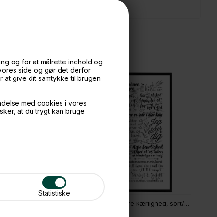
ng og for at målrette indhold og
 vores side og gør det derfor
at give dit samtykke til brugen
ndelse med cookies i vores
nsker, at du trygt kan bruge
Statistiske
rs
Plakat - Den helt store kærlighed, sort/hvid