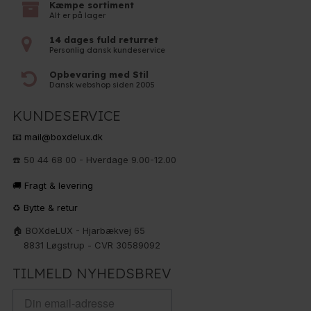
Kæmpe sortiment
Alt er på lager
14 dages fuld returret
Personlig dansk kundeservice
Opbevaring med Stil
Dansk webshop siden 2005
KUNDESERVICE
📧 mail@boxdelux.dk
☎️ 50 44 68 00 - Hverdage 9.00-12.00
🚚 Fragt & levering
♻️ Bytte & retur
🏠 BOXdeLUX - Hjarbækvej 65
8831 Løgstrup - CVR 30589092
TILMELD NYHEDSBREV