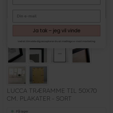
Ja tak – jeg vil vinde
Ved at tilmelde dig accepterer du at modtage e-mail marketing
LUCCA TRÆRAMME TIL 50X70
CM. PLAKATER - SORT
På lager