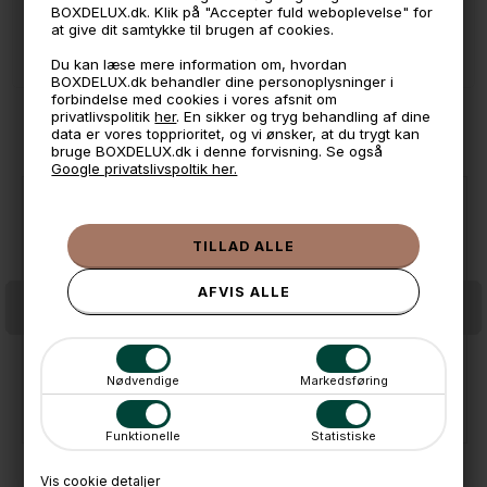
📱 Kundeservice 50446800 (9-12)
BOXDELUX.dk. Klik på "Accepter fuld weboplevelse" for
at give dit samtykke til brugen af cookies.
📧
Kundeservice
mail@boxdelux.dk
(24/7)
Du kan læse mere information om, hvordan
BOXDELUX.dk behandler dine personoplysninger i
forbindelse med cookies i vores afsnit om
privatlivspolitik
her
. En sikker og tryg behandling af dine
ANDRE IDÉER
data er vores topprioritet, og vi ønsker, at du trygt kan
bruge BOXDELUX.dk i denne forvisning. Se også
Google privatslivspoltik her.
Nødvendige
Markedsføring
Lucca Træramme til 50x70 cm. plakater - Egetræ
Lucca Træramme til 30x40 cm. plakater - Egetræ
269,-
139,-
På lager
På lager
Funktionelle
Statistiske
Vis cookie detaljer