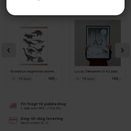
KØBT SAMMEN MED
Boxdelux magnetisk rammeskinne til plakater. Egetræ 61 cm
Lucca Træramme til A2 plakater - SORT
169,-
199,-
På lager
På lager
Fri fragt til pakkeshop
v. køb over 999,- / Fra 49,-
Dag-til-dag levering
Bestil inden kl. 11