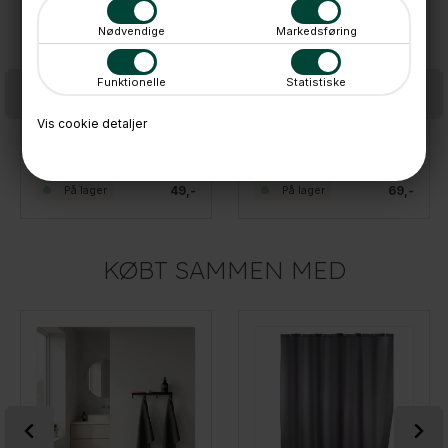
Nødvendige
Markedsføring
Funktionelle
Statistiske
Vis cookie detaljer
Selvklæbende Knage - Celano, Sort
Knage i rustfrit stål til brusedøren, Vieste double - SORT
49,-
69,-
På lager
På lager
KØBT SAMMEN MED