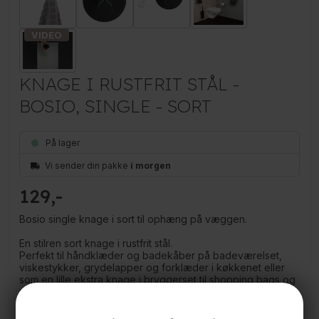
KNAGE I RUSTFRIT STÅL -
BOSIO, SINGLE - SORT
På lager
Vi sender din pakke
i morgen
129
Bosio single knage i sort til ophæng på væggen.
En stilren sort knage i rustfrit stål.
Perfekt til håndklæder og badekåber på badeværelset,
viskestykker, grydelapper og forklæder i køkkenet eller
som en lille ekstra knage i bryggerset til shopping bags og
meget mere.
Måler: