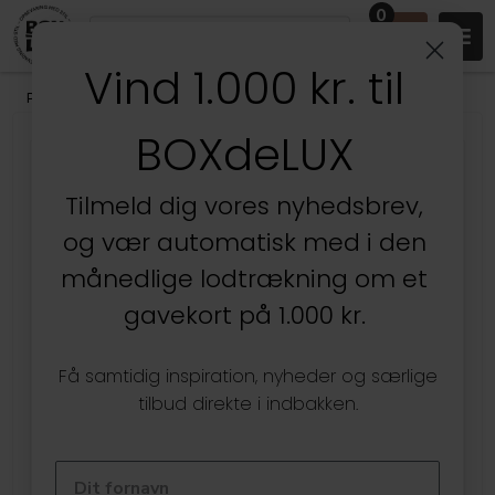
0
Vind 1.000 kr. til
Produkter
/
Entréen
/
Knager, bøjler & garderobe
BOXdeLUX
Tilmeld dig vores nyhedsbrev,
og vær automatisk med i den
månedlige lodtrækning om et
gavekort på 1.000 kr.
Få samtidig inspiration, nyheder og særlige
tilbud direkte i indbakken.