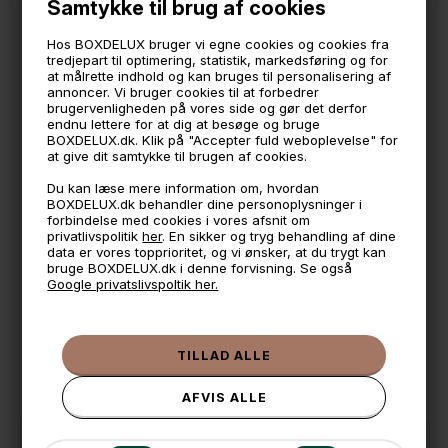
Samtykke til brug af cookies
5,5 cm. i diameter
5,5 cm. ud fra væggen
Hos BOXDELUX bruger vi egne cookies og cookies fra
Sættes op med skruer som medfølger.
tredjepart til optimering, statistik, markedsføring og for
at målrette indhold og kan bruges til personalisering af
annoncer. Vi bruger cookies til at forbedrer
🕚 Bestil inden 11 & vi sender samme dag på hverdage
brugervenligheden på vores side og gør det derfor
endnu lettere for at dig at besøge og bruge
🧺 Kan du lægge varen i kurven, er den på lager
BOXDELUX.dk. Klik på "Accepter fuld weboplevelse" for
at give dit samtykke til brugen af cookies.
🌟 4,9 med over 1200 anmeldelser ★★★★★
Du kan læse mere information om, hvordan
📦 Fragtfri v. køb over 999,- ellers fra 49,- med GLS
BOXDELUX.dk behandler dine personoplysninger i
forbindelse med cookies i vores afsnit om
💳 Betal med
privatlivspolitik
her
. En sikker og tryg behandling af dine
data er vores topprioritet, og vi ønsker, at du trygt kan
📱 Kundeservice 50446800 (9-12)
bruge BOXDELUX.dk i denne forvisning. Se også
Google privatslivspoltik her.
📧
Kundeservice
mail@boxdelux.dk
(24/7)
ANDRE IDÉER