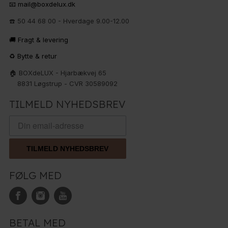
📧 mail@boxdelux.dk
☎️ 50 44 68 00 - Hverdage 9.00-12.00
🚚 Fragt & levering
♻️ Bytte & retur
🏠 BOXdeLUX - Hjarbækvej 65
8831 Løgstrup - CVR 30589092
TILMELD NYHEDSBREV
TILMELD NYHEDSBREV
FØLG MED
BETAL MED