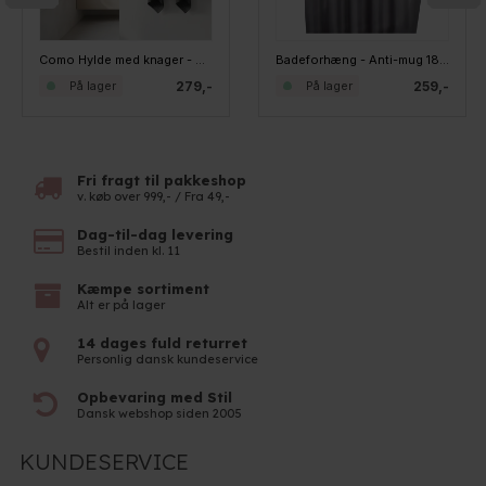
Como Hylde med knager - Sort - 40cm
Badeforhæng - Anti-mug 180x200cm - Penny GRÅ
279,-
259,-
På lager
På lager
Fri fragt til pakkeshop
v. køb over 999,- / Fra 49,-
Dag-til-dag levering
Bestil inden kl. 11
Kæmpe sortiment
Alt er på lager
14 dages fuld returret
Personlig dansk kundeservice
Opbevaring med Stil
Dansk webshop siden 2005
KUNDESERVICE