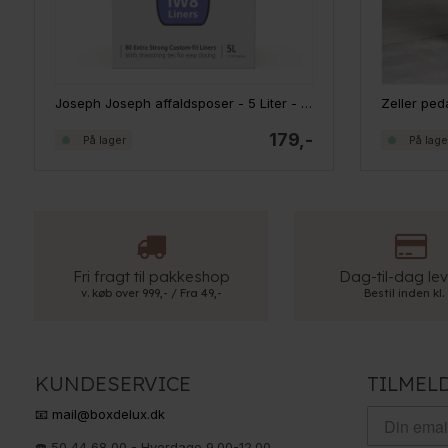
Joseph Joseph affaldsposer - 5 Liter - 80 stk.
179,-
På lager
På lage
Fri fragt til pakkeshop
Dag-til-dag lev
v. køb over 999,- / Fra 49,-
Bestil inden kl.
KUNDESERVICE
TILMEL
📧 mail@boxdelux.dk
☎️ 50 44 68 00 - Hverdage 9.00-12.00