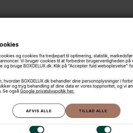
cookies
ies og cookies fra tredjepart til optimering, statistik, markedsføri
ANDRE IDÉER
f annoncer. Vi bruger cookies til at forbedrer brugervenligheden på
øge og bruge BOXDELUX.dk. Klik på "Accepter fuld weboplevelse" for 
m, hvordan BOXDELUX.dk behandler dine personoplysninger i forbi
 sikker og tryg behandling af dine data er vores topprioritet, og vi ø
g. Se også
Google privatslivspoltik her.