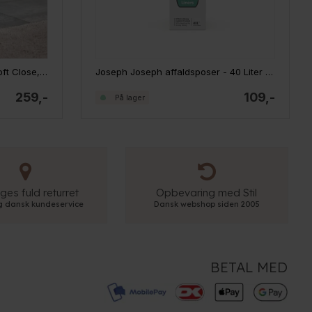
Zeller pedalspand - 6 liter - Soft Close, Greige
Joseph Joseph affaldsposer - 40 Liter - 20 stk.
259,-
109,-
På lager
ges fuld returret
Opbevaring med Stil
ig dansk kundeservice
Dansk webshop siden 2005
BETAL MED