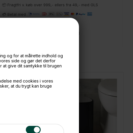
📦 Fragtfri v. køb over 999,- ellers fra 49,- med GLS
💳 Betal med
📱 Kundeservice 50446800 (9-12)
📧
Kundeservice
mail@boxdelux.dk
(24/7)
ng og for at målrette indhold og
 vores side og gør det derfor
at give dit samtykke til brugen
ndelse med cookies i vores
nsker, at du trygt kan bruge