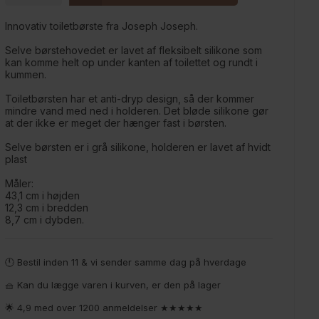
Innovativ toiletbørste fra Joseph Joseph.
Selve børstehovedet er lavet af fleksibelt silikone som
kan komme helt op under kanten af toilettet og rundt i
kummen.
Toiletbørsten har et anti-dryp design, så der kommer
mindre vand med ned i holderen. Det bløde silikone gør
at der ikke er meget der hænger fast i børsten.
Selve børsten er i grå silikone, holderen er lavet af hvidt
plast
Måler:
43,1 cm i højden
12,3 cm i bredden
8,7 cm i dybden.
🕚 Bestil inden 11 & vi sender samme dag på hverdage
🧺 Kan du lægge varen i kurven, er den på lager
🌟 4,9 med over 1200 anmeldelser ★★★★★