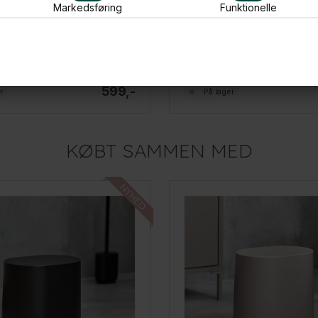
Markedsføring
Funktionelle
Joseph Joseph Flex 360 Toiletbørste - LUX Stål
599,-
r
På lager
KØBT SAMMEN MED