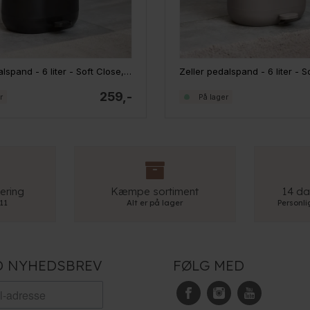
Zeller pedalspand - 6 liter - Soft Close, Sort
259,-
r
På lager
ering
Kæmpe sortiment
14 da
 11
Alt er på lager
Personl
D NYHEDSBREV
FØLG MED