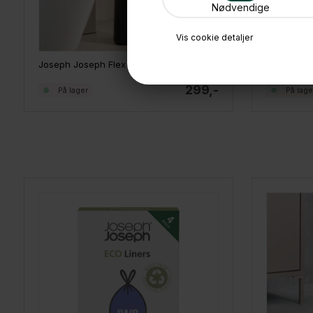
Nødvendige
Vis cookie detaljer
Joseph Joseph Flex 360 Toiletbørste - Sort
299,-
På lager
På lage