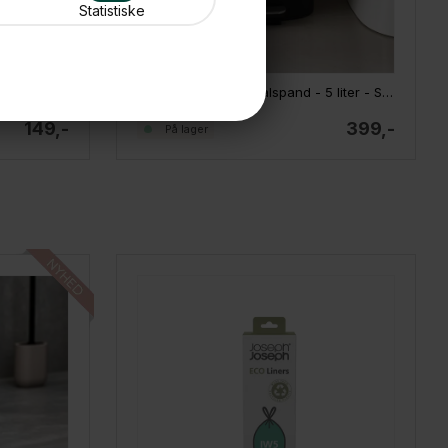
Statistiske
Joseph Joseph EasyStore Bruseskraber med holder
Joseph Joseph pedalspand - 5 liter - Sort
149,-
399,-
På lager