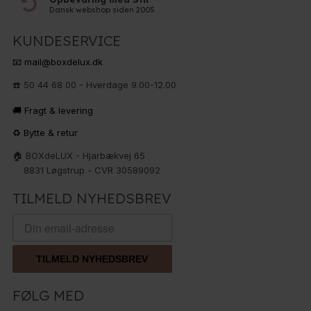
Dansk webshop siden 2005
KUNDESERVICE
📧 mail@boxdelux.dk
☎️ 50 44 68 00 - Hverdage 9.00-12.00
🚚 Fragt & levering
♻️ Bytte & retur
🏠 BOXdeLUX - Hjarbækvej 65
8831 Løgstrup - CVR 30589092
TILMELD NYHEDSBREV
TILMELD NYHEDSBREV
FØLG MED