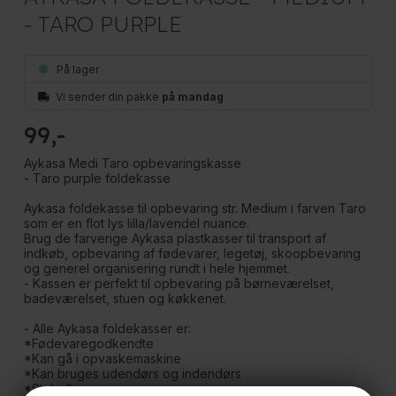
- TARO PURPLE
På lager
Vi sender din pakke
på mandag
99
Aykasa Medi Taro opbevaringskasse
- Taro purple foldekasse
Aykasa foldekasse til opbevaring str. Medium i farven Taro
som er en flot lys lilla/lavendel nuance.
Brug de farverige Aykasa plastkasser til transport af
indkøb, opbevaring af fødevarer, legetøj, skoopbevaring
og generel organisering rundt i hele hjemmet.
- Kassen er perfekt til opbevaring på børneværelset,
badeværelset, stuen og køkkenet.
- Alle Aykasa foldekasser er:
*Fødevaregodkendte
*Kan gå i opvaskemaskine
*Kan bruges udendørs og indendørs
*Stabelbare