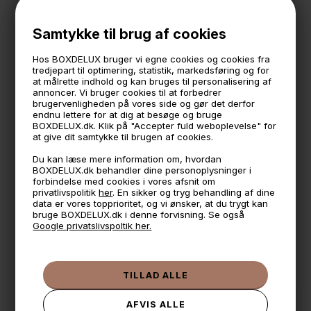
*Lavet af PP plast som er let at genanvende
*Produceret i Tyrkiet
Samtykke til brug af cookies
Måler:
40 x 30 cm.
Hos BOXDELUX bruger vi egne cookies og cookies fra
14 cm. høj
tredjepart til optimering, statistik, markedsføring og for
at målrette indhold og kan bruges til personalisering af
*Miljøbillederne viser alle tre størrelser og flere farver
annoncer. Vi bruger cookies til at forbedrer
brugervenligheden på vores side og gør det derfor
endnu lettere for at dig at besøge og bruge
BOXDELUX.dk. Klik på "Accepter fuld weboplevelse" for
🕚 Bestil inden 11 & vi sender samme dag på hverdage
at give dit samtykke til brugen af cookies.
🧺 Kan du lægge varen i kurven, er den på lager
Du kan læse mere information om, hvordan
BOXDELUX.dk behandler dine personoplysninger i
🌟 4,9 med over 1200 anmeldelser ★★★★★
forbindelse med cookies i vores afsnit om
privatlivspolitik
her
. En sikker og tryg behandling af dine
📦 Fragtfri v. køb over 999,- ellers fra 49,- med GLS
data er vores topprioritet, og vi ønsker, at du trygt kan
bruge BOXDELUX.dk i denne forvisning. Se også
💳 Betal med
Google privatslivspoltik her.
📱 Kundeservice 50446800 (9-12)
📧
Kundeservice
mail@boxdelux.dk
(24/7)