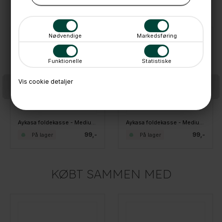
ANDRE IDÉER
Nødvendige
Markedsføring
Funktionelle
Statistiske
Vis cookie detaljer
Aykasa foldekasse - Medium - Banana
Aykasa foldekasse - Medium - Almond Green
99,-
99,-
På lager
På lager
KØBT SAMMEN MED