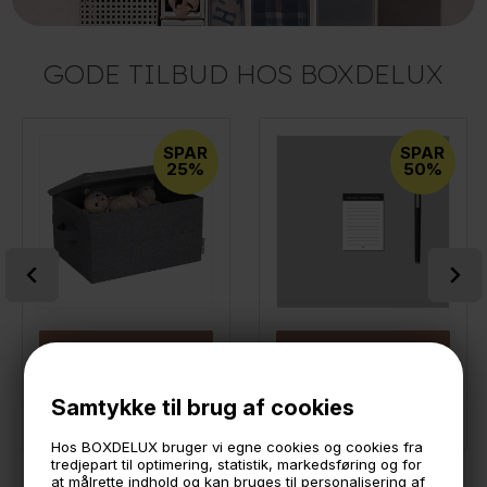
GODE TILBUD HOS BOXDELUX
SPAR
SPAR
25%
50%
LÆG I KURVEN
LÆG I KURVEN
Bigso Box of Sweden - Malmø Stofkasse med låg - Medium
Boxdelux blok A7 - Min lille Huskeseddel
Samtykke til brug af cookies
149,-
111,75
10,-
5,-
På lager
På lager
Hos BOXDELUX bruger vi egne cookies og cookies fra
tredjepart til optimering, statistik, markedsføring og for
at målrette indhold og kan bruges til personalisering af