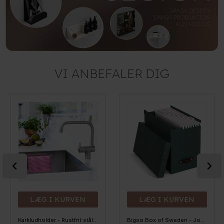
VI ANBEFALER DIG
LÆG I KURVEN
LÆG I KURVEN
Karkludholder - Rustfrit stål - Til stålvaske
Bigso Box of Sweden - Johan - Filebox, Mørkegrøn