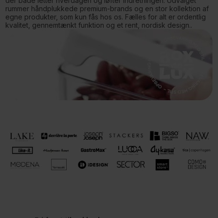
der både letter hverdagen og løfter indretningen. Udvalget
rummer håndplukkede premium-brands og en stor kollektion af
egne produkter, som kun fås hos os. Fælles for alt er ordentlig
kvalitet, gennemtænkt funktion og et rent, nordisk design..