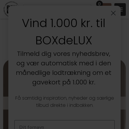
0
Vind 1.000 kr. til
DANSK WEBSHOP MED
BOXdeLUX
OPBEVARING, ORGANISERING &
DESIGN SIDEN 2005
Tilmeld dig vores nyhedsbrev,
og vær automatisk med i den
månedlige lodtrækning om et
gavekort på 1.000 kr.
Få samtidig inspiration, nyheder og særlige
LAKE EGETRÆ
tilbud direkte i indbakken.