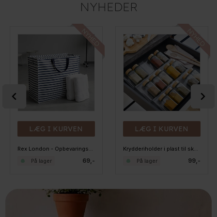
NYHEDER
LÆG I KURVEN
LÆG I KURVEN
Rex London - Opbevaringspose til dyner - Navyblå striber
Krydderiholder i plast til skuffen, kan udvides
69,-
99,-
På lager
På lager