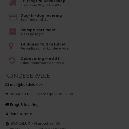
Fri fragt til pakkeshop
v. køb over 999,- / Fra 49,-
Dag-til-dag levering
Bestil inden kl. 11
Kæmpe sortiment
Alt er på lager
14 dages fuld returret
Personlig dansk kundeservice
Opbevaring med Stil
Dansk webshop siden 2005
KUNDESERVICE
📧 mail@boxdelux.dk
☎️ 50 44 68 00 - Hverdage 9.00-12.00
🚚 Fragt & levering
♻️ Bytte & retur
🏠 BOXdeLUX - Hjarbækvej 65