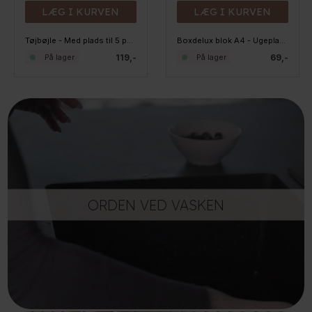
LÆG I KURVEN
LÆG I KURVEN
Tøjbøjle - Med plads til 5 par bukser
Boxdelux blok A4 - Ugeplan - Colorcode, beige
119,-
69,-
På lager
På lager
ORDEN VED VASKEN