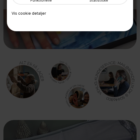
Funktionelle
Statistiske
SKIFT LET BØRNETEGNINGER
Vis cookie detaljer