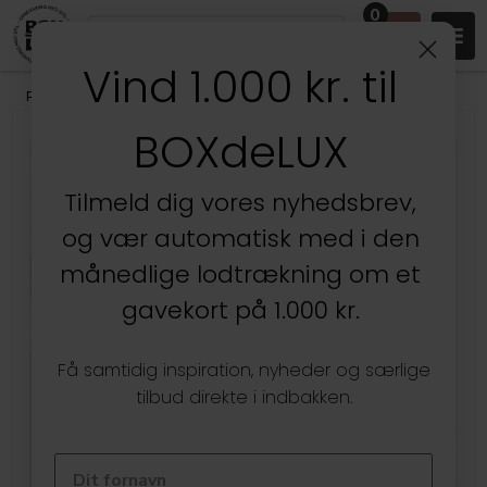
0
Vind 1.000 kr. til
Produkter
/
Entréen
/
Knager, bøjler & garderobe
BOXdeLUX
Tilmeld dig vores nyhedsbrev,
og vær automatisk med i den
månedlige lodtrækning om et
gavekort på 1.000 kr.
Få samtidig inspiration, nyheder og særlige
tilbud direkte i indbakken.