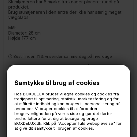
Stumtjeneren har 6 mørke træknager placeret rundt på
produktet.
Brug stumtjeneren i den entré der ikke har særlig meget
vægplads.
Mål:
Diameter: 28 cm
Højde 177 cm
🕚 Bestil inden 11 & vi sender samme dag på hverdage
🧺 Kan du lægge varen i kurven, er den på lager
🌟 4,9 med over 1200 anmeldelser ★★★★★
Samtykke til brug af cookies
📦 Fragtfri v. køb over 999,- ellers fra 49,- med GLS
Hos BOXDELUX bruger vi egne cookies og cookies fra
💳 Betal med
tredjepart til optimering, statistik, markedsføring og for
at målrette indhold og kan bruges til personalisering af
📱 Kundeservice 50446800 (9-12)
annoncer. Vi bruger cookies til at forbedrer
brugervenligheden på vores side og gør det derfor
📧
Kundeservice
mail@boxdelux.dk
(24/7)
endnu lettere for at dig at besøge og bruge
BOXDELUX.dk. Klik på "Accepter fuld weboplevelse" for
at give dit samtykke til brugen af cookies.