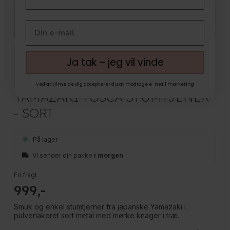
Ja tak – jeg vil vinde
Ved at tilmelde dig accepterer du at modtage e-mail marketing
YAMAZAKI TOSCA STUMTJENER
- SORT
På lager
Vi sender din pakke
i morgen
Fri fragt
999
Smuk og enkel stumtjerner fra japanske Yamazaki i
pulverlakeret sort metal med mørke knager i træ.