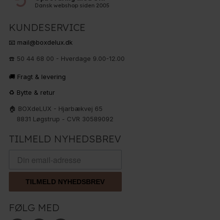
Dansk webshop siden 2005
KUNDESERVICE
📧 mail@boxdelux.dk
☎️ 50 44 68 00 - Hverdage 9.00-12.00
🚚 Fragt & levering
♻️ Bytte & retur
🏠 BOXdeLUX - Hjarbækvej 65
8831 Løgstrup - CVR 30589092
TILMELD NYHEDSBREV
TILMELD NYHEDSBREV
FØLG MED