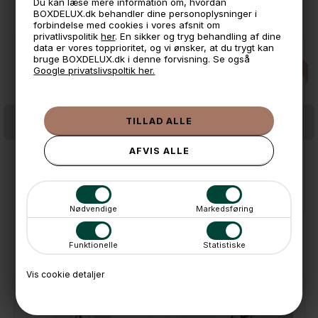
Du kan læse mere information om, hvordan
ANDRE IDÉER
BOXDELUX.dk behandler dine personoplysninger i
forbindelse med cookies i vores afsnit om
privatlivspolitik
her
. En sikker og tryg behandling af dine
data er vores topprioritet, og vi ønsker, at du trygt kan
bruge BOXDELUX.dk i denne forvisning. Se også
Google privatslivspoltik her.
Yamazaki DOBBELT sammenklappeligt Tøjstativ / Tørrestativ - HVID
Yamazaki DOBBELT sammenklappeligt Tøjstativ / Tørrestativ - SORT
1.449,-
1.449,-
På lager
På lager
Nødvendige
Markedsføring
KØBT SAMMEN MED
Funktionelle
Statistiske
Vis cookie detaljer