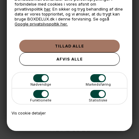
7,5 cm. bred i toppen
forbindelse med cookies i vores afsnit om
3,5 cm. bred i bunden.
privatlivspolitik
her
. En sikker og tryg behandling af dine
data er vores topprioritet, og vi ønsker, at du trygt kan
bruge BOXDELUX.dk i denne forvisning. Se også
Kan sidde på en skabslåge/dør der er max 3,5 cm bred.
Google privatslivspoltik her.
* Husk at måle din dør inden du køber
🕚 Bestil inden 11 & vi sender samme dag på hverdage
🧺 Kan du lægge varen i kurven, er den på lager
🌟 4,9 med over 1200 anmeldelser ★★★★★
📦 Fragtfri v. køb over 999,- ellers fra 49,- med GLS
💳 Betal med
Nødvendige
Markedsføring
📱 Kundeservice 50446800 (9-12)
Funktionelle
Statistiske
📧
Kundeservice
mail@boxdelux.dk
(24/7)
Vis cookie detaljer
ANDRE IDÉER