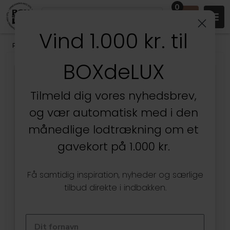
0
Vind 1.000 kr. til
Produkter
/
Entréen
/
Knager, bøjler & garderobe
BOXdeLUX
Tilmeld dig vores nyhedsbrev,
og vær automatisk med i den
månedlige lodtrækning om et
gavekort på 1.000 kr.
Få samtidig inspiration, nyheder og særlige
tilbud direkte i indbakken.