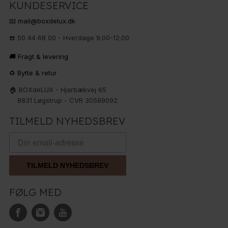
KUNDESERVICE
📧 mail@boxdelux.dk
☎️ 50 44 68 00 - Hverdage 9.00-12.00
🚚 Fragt & levering
♻️ Bytte & retur
🏠 BOXdeLUX - Hjarbækvej 65
8831 Løgstrup - CVR 30589092
TILMELD NYHEDSBREV
TILMELD NYHEDSBREV
FØLG MED