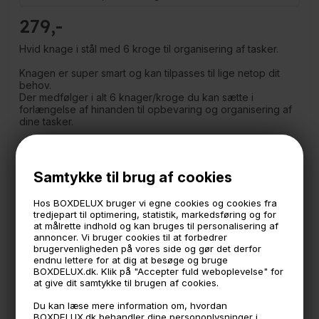
279
Hvid knage i stål med 6 kroge til organisering af tasker.
Knagen er super smart og kan tilpasses til lige netop dit
behov.
Der medfølger i alt 6 knager/kroge du kan sætte i
forlængelse af hinanden til opbevaring og organisering af
dine tasker.
Brug alle 6 knager eller måske du kan nøjes med 3 knager.
Knagerne kan hænges op hen over en dør, på
Samtykke til brug af cookies
garderobestangen i skabet eller de kan skrues direkte i
væggen/skabet.
Hos BOXDELUX bruger vi egne cookies og cookies fra
Du kan altså derfor hænge 3 i garderobeskabet og 3 hen
tredjepart til optimering, statistik, markedsføring og for
over skabslågen hvis det er det du har brug for.
at målrette indhold og kan bruges til personalisering af
annoncer. Vi bruger cookies til at forbedrer
Medfølger:
brugervenligheden på vores side og gør det derfor
6 knager
endnu lettere for at dig at besøge og bruge
1 krog til garderobestang
BOXDELUX.dk. Klik på "Accepter fuld weboplevelse" for
1 holder til at sætte over døren.
at give dit samtykke til brugen af cookies.
Hver knage måler:
Du kan læse mere information om, hvordan
14 cm. høj
BOXDELUX.dk behandler dine personoplysninger i