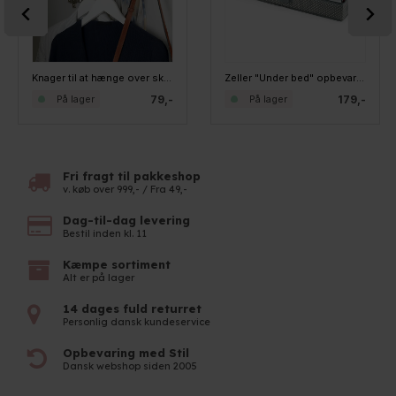
Knager til at hænge over skabslågen/døren - Elba, sæt m 4 stk - HVID
Zeller "Under bed" opbevaring til gavepapir og tilbehør
79,-
179,-
På lager
På lager
Fri fragt til pakkeshop
v. køb over 999,- / Fra 49,-
Dag-til-dag levering
Bestil inden kl. 11
Kæmpe sortiment
Alt er på lager
14 dages fuld returret
Personlig dansk kundeservice
Opbevaring med Stil
Dansk webshop siden 2005