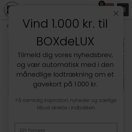
0
Vind 1.000 kr. til
Produkter
/
Entréen
/
Opbevaring til entré & bryggers
BOXdeLUX
Tilmeld dig vores nyhedsbrev,
og vær automatisk med i den
månedlige lodtrækning om et
gavekort på 1.000 kr.
Få samtidig inspiration, nyheder og særlige
tilbud direkte i indbakken.