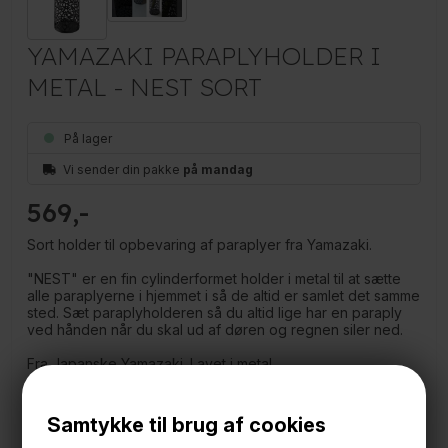
YAMAZAKI PARAPLYHOLDER I
METAL - NEST SORT
På lager
Vi sender din pakke
på mandag
569
Sort holder til opbevaring af paraplyer fra Yamazaki.
"NEST" er en fin cylinderformet holder i metal til at sætte
alle paraplyerne i hjemmet i så de altid er samlet det samme
sted. Sæt paraplyholderen så du altid lige har en paraply
ved hånden når du skal ud af døren og regnen siler ned.
Fra Japanske Yamazaki. Lavet i metal
Måler
19 cm. i diameter
Samtykke til brug af cookies
46,5 cm. høj