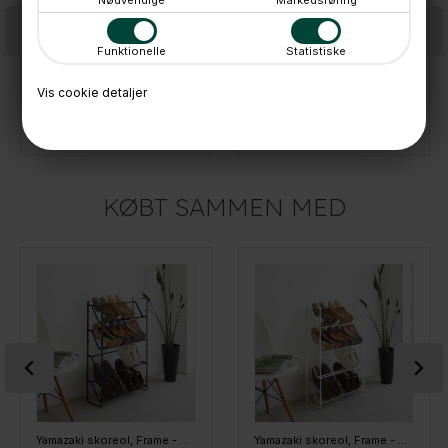
Funktionelle
Statistiske
Vis cookie detaljer
Yamazaki Paraplyholder i metal - NEST hvid
Yamazaki paraplyholder i sort metal
569,-
629,-
På lager
På lager
KØBT SAMMEN MED
Yamazaki skoreol, Frame - Sort
Yamazaki skoreol, Frame - Hvid