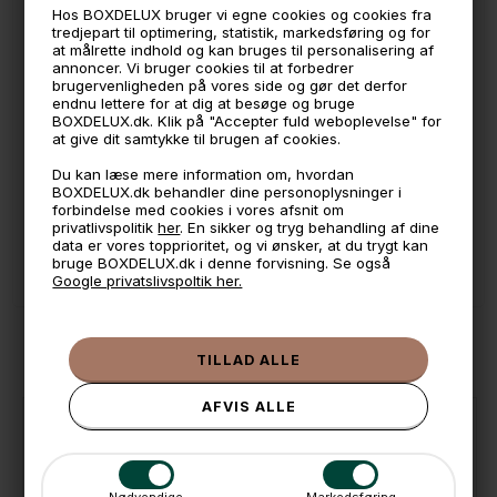
Hos BOXDELUX bruger vi egne cookies og cookies fra
tredjepart til optimering, statistik, markedsføring og for
🕚 Bestil inden 11 & vi sender samme dag på hverdage
at målrette indhold og kan bruges til personalisering af
annoncer. Vi bruger cookies til at forbedrer
🧺 Kan du lægge varen i kurven, er den på lager
brugervenligheden på vores side og gør det derfor
endnu lettere for at dig at besøge og bruge
🌟 4,9 med over 1200 anmeldelser ★★★★★
BOXDELUX.dk. Klik på "Accepter fuld weboplevelse" for
at give dit samtykke til brugen af cookies.
📦 Fragtfri v. køb over 999,- ellers fra 49,- med GLS
Du kan læse mere information om, hvordan
💳 Betal med
BOXDELUX.dk behandler dine personoplysninger i
forbindelse med cookies i vores afsnit om
📱 Kundeservice 50446800 (9-12)
privatlivspolitik
her
. En sikker og tryg behandling af dine
data er vores topprioritet, og vi ønsker, at du trygt kan
📧
Kundeservice
mail@boxdelux.dk
(24/7)
bruge BOXDELUX.dk i denne forvisning. Se også
Google privatslivspoltik her.
ANDRE IDÉER
Nødvendige
Markedsføring