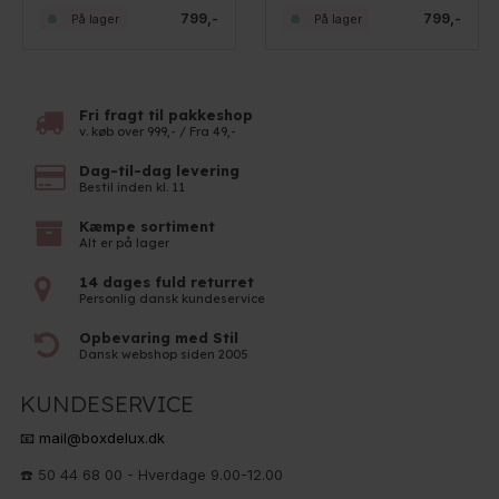
799,-
799,-
På lager
På lager
Fri fragt til pakkeshop
v. køb over 999,- / Fra 49,-
Dag-til-dag levering
Bestil inden kl. 11
Kæmpe sortiment
Alt er på lager
14 dages fuld returret
Personlig dansk kundeservice
Opbevaring med Stil
Dansk webshop siden 2005
KUNDESERVICE
📧 mail@boxdelux.dk
☎️ 50 44 68 00 - Hverdage 9.00-12.00