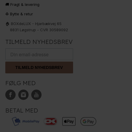
🚚 Fragt & levering
♻️ Bytte & retur
🏠 BOXdeLUX - Hjarbækvej 65
8831 Løgstrup - CVR 30589092
TILMELD NYHEDSBREV
TILMELD NYHEDSBREV
FØLG MED
BETAL MED