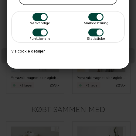
ANDRE IDÉER
Nødvendige
Markedsføring
Funktionelle
Statistiske
Vis cookie detaljer
Yamazaki magnetisk nøgleholder RIN - Hvid
Yamazaki magnetisk nøglebræt med bakke, hvid
259,-
229,-
På lager
På lager
KØBT SAMMEN MED