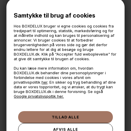
3,5 cm. dyb
9,5 cm. høj
Samtykke til brug af cookies
Sort metal med front i mørkt træ
*Der medfølger også en stribe magnetfolie du også kan
Hos BOXDELUX bruger vi egne cookies og cookies fra
bruge til ophæng.
tredjepart til optimering, statistik, markedsføring og for
Denne anbefaler vi ikke at du bruger, da den ikke klistrer
at målrette indhold og kan bruges til personalisering af
på alle overflader.
annoncer. Vi bruger cookies til at forbedrer
brugervenligheden på vores side og gør det derfor
endnu lettere for at dig at besøge og bruge
BOXDELUX.dk. Klik på "Accepter fuld weboplevelse" for
🕚 Bestil inden 11 & vi sender samme dag på hverdage
at give dit samtykke til brugen af cookies.
🧺 Kan du lægge varen i kurven, er den på lager
Du kan læse mere information om, hvordan
BOXDELUX.dk behandler dine personoplysninger i
🌟 4,9 med over 1200 anmeldelser ★★★★★
forbindelse med cookies i vores afsnit om
privatlivspolitik
her
. En sikker og tryg behandling af dine
📦 Fragtfri v. køb over 999,- ellers fra 49,- med GLS
data er vores topprioritet, og vi ønsker, at du trygt kan
bruge BOXDELUX.dk i denne forvisning. Se også
💳 Betal med
Google privatslivspoltik her.
📱 Kundeservice 50446800 (9-12)
📧
Kundeservice
mail@boxdelux.dk
(24/7)