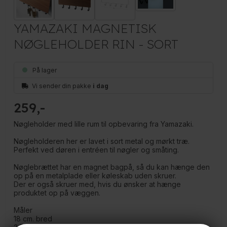
YAMAZAKI MAGNETISK
NØGLEHOLDER RIN - SORT
På lager
Vi sender din pakke
i dag
259
Nøgleholder med lille rum til opbevaring fra Yamazaki.
Nøgleholderen her er lavet i sort metal og mørkt træ.
Perfekt ved døren i entréen til nøgler og småting.
Nøglebrættet har en magnet bagpå, så du kan hænge den
op på en metalplade eller køleskab uden skruer.
Der er også skruer med, hvis du ønsker at hænge
produktet op på væggen.
Måler
18 cm. bred