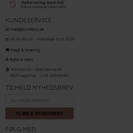
Opbevaring med Stil
Dansk webshop siden 2005
KUNDESERVICE
📧 mail@boxdelux.dk
☎️ 50 44 68 00 - Hverdage 9.00-12.00
🚚 Fragt & levering
♻️ Bytte & retur
🏠 BOXdeLUX - Hjarbækvej 65
8831 Løgstrup - CVR 30589092
TILMELD NYHEDSBREV
TILMELD NYHEDSBREV
FØLG MED