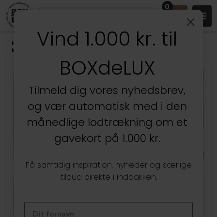
0
Vind 1.000 kr. til
Produkter
/
Kontoret
/
Kontoropbevaring
/
Lednings- &
kabelorganisering
BOXdeLUX
Tilmeld dig vores nyhedsbrev,
og vær automatisk med i den
månedlige lodtrækning om et
gavekort på 1.000 kr.
Få samtidig inspiration, nyheder og særlige
tilbud direkte i indbakken.