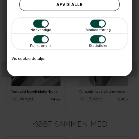
ANDRE IDÉER
Nødvendige
Markedsføring
Funktionelle
Statistiske
Vis cookie detaljer
Yamazaki kabelskjuler-boks med låg, HVID
Yamazaki kabelskjuler-boks på hjul, SORT - XLARGE
449,-
999,-
På lager
På lager
KØBT SAMMEN MED