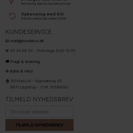
Personlig dansk kundeservice
Opbevaring med Stil
Dansk webshop siden 2005
KUNDESERVICE
📧 mail@boxdelux.dk
☎️ 50 44 68 00 - Hverdage 9.00-12.00
🚚 Fragt & levering
♻️ Bytte & retur
🏠 BOXdeLUX - Hjarbækvej 65
8831 Løgstrup - CVR 30589092
TILMELD NYHEDSBREV
TILMELD NYHEDSBREV