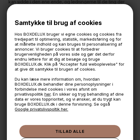
kan sidde i den ene ende, og ledningerne til de ting der
sidder i stikdåsen, kan gå ind i den anden ende. Nem at
komme til, da låget er supernemt at fjerne.
Samtykke til brug af cookies
Boksen er lavet af resin med en blank overflade.
Mål: 40×15.5 cm. 14,5 cm høj
Hos BOXDELUX bruger vi egne cookies og cookies fra
tredjepart til optimering, statistik, markedsføring og for
at målrette indhold og kan bruges til personalisering af
Yamazaki er et japansk mærke, der producerer fine, enkle
annoncer. Vi bruger cookies til at forbedrer
og eksklusive produkter der passer ind i den lyse
brugervenligheden på vores side og gør det derfor
skandinaviske stil.
endnu lettere for at dig at besøge og bruge
BOXDELUX.dk. Klik på "Accepter fuld weboplevelse" for
at give dit samtykke til brugen af cookies.
🕚 Bestil inden 11 & vi sender samme dag på hverdage
Du kan læse mere information om, hvordan
🧺 Kan du lægge varen i kurven, er den på lager
BOXDELUX.dk behandler dine personoplysninger i
forbindelse med cookies i vores afsnit om
🌟 4,9 med over 1200 anmeldelser ★★★★★
privatlivspolitik
her
. En sikker og tryg behandling af dine
data er vores topprioritet, og vi ønsker, at du trygt kan
📦 Fragtfri v. køb over 999,- ellers fra 49,- med GLS
bruge BOXDELUX.dk i denne forvisning. Se også
Google privatslivspoltik her.
💳 Betal med
📱 Kundeservice 50446800 (9-12)
📧
Kundeservice
mail@boxdelux.dk
(24/7)