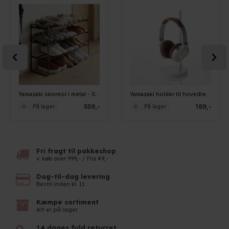
Yamazaki skoreol i metal - Sort - kan udvides
Yamazaki holder til hovedtelefoner - HVID
559,-
189,-
På lager
På lager
Fri fragt til pakkeshop
v. køb over 999,- / Fra 49,-
Dag-til-dag levering
Bestil inden kl. 11
Kæmpe sortiment
Alt er på lager
14 dages fuld returret