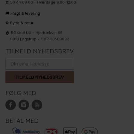
☎️ 50 44 68 00 - Hverdage 9.00-12.00
🚚 Fragt & levering
♻️ Bytte & retur
🏠 BOXdeLUX - Hjarbækvej 65
8831 Løgstrup - CVR 30589092
TILMELD NYHEDSBREV
TILMELD NYHEDSBREV
FØLG MED
BETAL MED