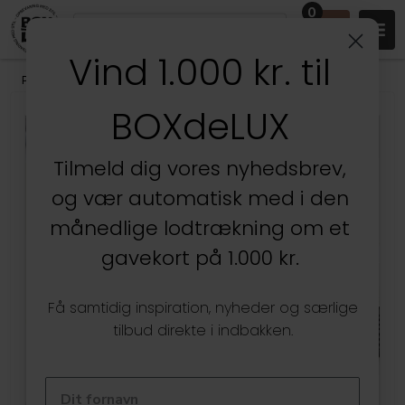
0
Vind 1.000 kr. til
Produkter
/
Køkken
/
Køkkentilbehør
/
Alt til Opvask
BOXdeLUX
Tilmeld dig vores nyhedsbrev,
og vær automatisk med i den
månedlige lodtrækning om et
gavekort på 1.000 kr.
Få samtidig inspiration, nyheder og særlige
tilbud direkte i indbakken.