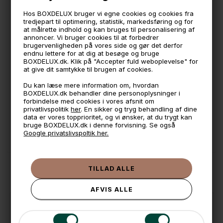
Lavet i sort resinplast
Hos BOXDELUX bruger vi egne cookies og cookies fra
tredjepart til optimering, statistik, markedsføring og for
at målrette indhold og kan bruges til personalisering af
🕚 Bestil inden 11 & vi sender samme dag på hverdage
annoncer. Vi bruger cookies til at forbedrer
brugervenligheden på vores side og gør det derfor
🧺 Kan du lægge varen i kurven, er den på lager
endnu lettere for at dig at besøge og bruge
BOXDELUX.dk. Klik på "Accepter fuld weboplevelse" for
🌟 4,9 med over 1200 anmeldelser ★★★★★
at give dit samtykke til brugen af cookies.
📦 Fragtfri v. køb over 999,- ellers fra 49,- med GLS
Du kan læse mere information om, hvordan
BOXDELUX.dk behandler dine personoplysninger i
💳 Betal med
forbindelse med cookies i vores afsnit om
privatlivspolitik
her
. En sikker og tryg behandling af dine
📱 Kundeservice 50446800 (9-12)
data er vores topprioritet, og vi ønsker, at du trygt kan
bruge BOXDELUX.dk i denne forvisning. Se også
📧
Kundeservice
mail@boxdelux.dk
(24/7)
Google privatslivspoltik her.
ANDRE IDÉER