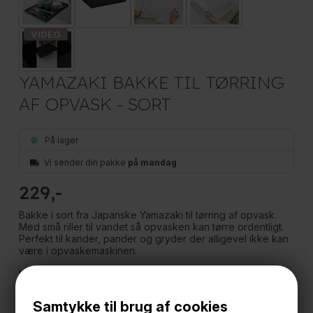
YAMAZAKI BAKKE TIL TØRRING
AF OPVASK - SORT
På lager
Vi sender din pakke
på mandag
229
Bakke i sort fra Japanske Yamazaki til tørring af opvask.
Med små riller til vandet så opvasken kan tørre ordentligt.
Perfekt til kander, pander og gryder der alligevel ikke kan
være i opvaskemaskinen.
Måler
42,5 x 30,7 cm.
1,5 cm. høj
Samtykke til brug af cookies