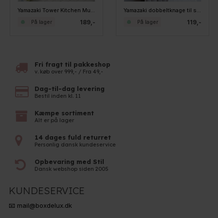
Yamazaki Tower Kitchen Multi Stand - SORT
Yamazaki dobbeltknage til skabslågen. Sæt med 2 stk - SORT
189,-
119,-
På lager
På lager
Fri fragt til pakkeshop
v. køb over 999,- / Fra 49,-
Dag-til-dag levering
Bestil inden kl. 11
Kæmpe sortiment
Alt er på lager
14 dages fuld returret
Personlig dansk kundeservice
Opbevaring med Stil
Dansk webshop siden 2005
KUNDESERVICE
📧 mail@boxdelux.dk