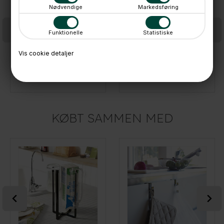
Nødvendige
Markedsføring
Funktionelle
Statistiske
Vis cookie detaljer
Yamazaki bakke til tørring af opvask - Hvid
Yamazaki holder til opvasketilbehør - Sort
229,-
229,-
På lager
På lager
KØBT SAMMEN MED