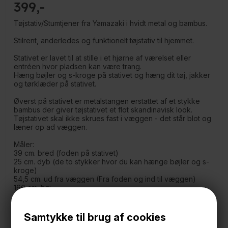
399
Tøjstativ/Stumtjener fra Yamazaki i hvidt metal og bambus.
Stilrent, anderledes og funktionelt tøjstativ til hjemmet.
Stativet er lavet til at stille i et hjørne af værelset eller
entréen hvor pladsen kan være trang.
Hæng bøjler og s-kroge på stativet og hæng dit tøj, jakker
og tørklæder på stativet.
Øverst på stativet er metalstangen erstattet af et stykke
bambus der giver tøjstativet et flot skandinavisk look.
Tøjstativet skal ikke skrues fast i væggen - det står blot og
læner op ad væggen.
Måler:
39 cm. bred (foden på stativet)
25 cm. dyb (de to stykker hvor du kan hænge bøjler og s-
kroge)
54,5 cm. ud fra væggen (Fra foden og ind til væggen)
160 cm. høj
Lavet i metal med en mat hvid coating og bambus i toppen.
Samtykke til brug af cookies
Leveres usamlet i en flad pakke.