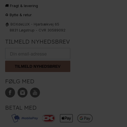
🚚 Fragt & levering
♻️ Bytte & retur
🏠 BOXdeLUX - Hjarbækvej 65
8831 Løgstrup - CVR 30589092
TILMELD NYHEDSBREV
TILMELD NYHEDSBREV
FØLG MED
BETAL MED