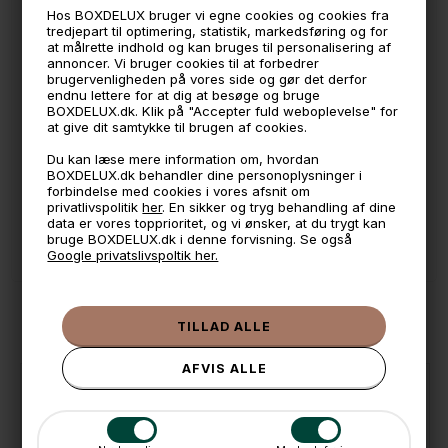
Hos BOXDELUX bruger vi egne cookies og cookies fra
tredjepart til optimering, statistik, markedsføring og for
at målrette indhold og kan bruges til personalisering af
🕚 Bestil inden 11 & vi sender samme dag på hverdage
annoncer. Vi bruger cookies til at forbedrer
brugervenligheden på vores side og gør det derfor
🧺 Kan du lægge varen i kurven, er den på lager
endnu lettere for at dig at besøge og bruge
BOXDELUX.dk. Klik på "Accepter fuld weboplevelse" for
🌟 4,9 med over 1200 anmeldelser ★★★★★
at give dit samtykke til brugen af cookies.
📦 Fragtfri v. køb over 999,- ellers fra 49,- med GLS
Du kan læse mere information om, hvordan
BOXDELUX.dk behandler dine personoplysninger i
💳 Betal med
forbindelse med cookies i vores afsnit om
privatlivspolitik
her
. En sikker og tryg behandling af dine
📱 Kundeservice 50446800 (9-12)
data er vores topprioritet, og vi ønsker, at du trygt kan
bruge BOXDELUX.dk i denne forvisning. Se også
📧
Kundeservice
mail@boxdelux.dk
(24/7)
Google privatslivspoltik her.
ANDRE IDÉER