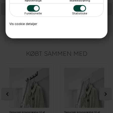
Nødvendige
Markedsføring
Funktionelle
Statistiske
Vis cookie detaljer
Tøjstativ fra Yamazaki i metal og bambus - Hjørnemodel - SORT
Tøjstativ fra Yamazaki i hvidt metal og bambus
399,-
359,-
På lager
På lager
KØBT SAMMEN MED
Yamazaki knagerække til at hænge over døren - Sort
Yamazaki knagerække til at hænge over døren - Hvid