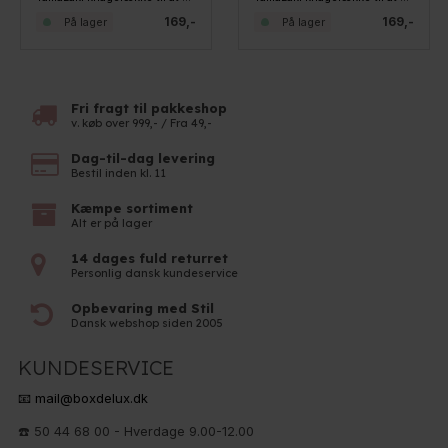
169,-
169,-
På lager
På lager
Fri fragt til pakkeshop
v. køb over 999,- / Fra 49,-
Dag-til-dag levering
Bestil inden kl. 11
Kæmpe sortiment
Alt er på lager
14 dages fuld returret
Personlig dansk kundeservice
Opbevaring med Stil
Dansk webshop siden 2005
KUNDESERVICE
📧 mail@boxdelux.dk
☎️ 50 44 68 00 - Hverdage 9.00-12.00