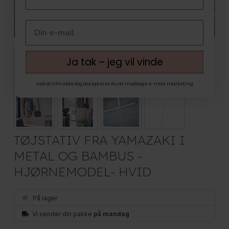
Ja tak – jeg vil vinde
Ved at tilmelde dig accepterer du at modtage e-mail marketing
TØJSTATIV FRA YAMAZAKI I
METAL OG BAMBUS -
HJØRNEMODEL- HVID
På lager
Vi sender din pakke
på mandag