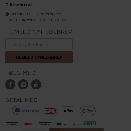
♻️ Bytte & retur
🏠 BOXdeLUX - Hjarbækvej 65
8831 Løgstrup - CVR 30589092
TILMELD NYHEDSBREV
TILMELD NYHEDSBREV
FØLG MED
BETAL MED