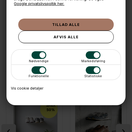
🕚 Bestil inden 11 & vi sender samme dag på hverdage
Google privatslivspoltik her.
🧺 Kan du lægge varen i kurven, er den på lager
🌟 4,9 med over 1200 anmeldelser ★★★★★
📦 Fragtfri v. køb over 999,- ellers fra 49,- med GLS
💳 Betal med
📱 Kundeservice 50446800 (9-12)
📧
Kundeservice
mail@boxdelux.dk
(24/7)
Nødvendige
Markedsføring
Funktionelle
Statistiske
ANDRE IDÉER
Vis cookie detaljer
SPAR
50%