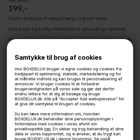
Før
399
,-
199
Sector skohylde til vægophæng i mat sort metal.
Ekstra dyb og kraftig metalhylde til opbevaring i hjemmet.
Hylden er lavet i 2 mm. tyk stål og er en god kraftig hylde til
vægophæng.
Hylden passer fint til 2 par sko, og kan også bruges som
hylde i hjemmet, de steder du har brug for en ekstra dyb
Samtykke til brug af cookies
hylde.
Hos BOXDELUX bruger vi egne cookies og cookies fra
Måler:
tredjepart til optimering, statistik, markedsføring og for
42 cm. bred
at målrette indhold og kan bruges til personalisering af
28 cm. dyb
annoncer. Vi bruger cookies til at forbedrer
Bagpladen måler 16 cm. i højden
brugervenligheden på vores side og gør det derfor
endnu lettere for at dig at besøge og bruge
Bæreevne: MAKS. 8 kg fordelt over hele hylden
BOXDELUX.dk. Klik på "Accepter fuld weboplevelse" for
at give dit samtykke til brugen af cookies.
Sector er vores eget brand, designet og produceret lige
Du kan læse mere information om, hvordan
her i Danmark. Lækkert design og høj kvalitet til gode
BOXDELUX.dk behandler dine personoplysninger i
priser.
forbindelse med cookies i vores afsnit om
Skruer medfølger ikke
privatlivspolitik
her
. En sikker og tryg behandling af dine
data er vores topprioritet, og vi ønsker, at du trygt kan
bruge BOXDELUX.dk i denne forvisning. Se også