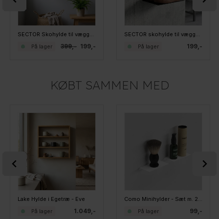
SECTOR Skohylde til væggen - XL - HVID
SECTOR skohylde til væggen - Sort
399,-
199,-
199,-
På lager
På lager
KØBT SAMMEN MED
Lake Hylde i Egetræ - Eve
Como Minihylder - Sæt m. 2 stk. smalle - Hvid
1.049,-
99,-
På lager
På lager