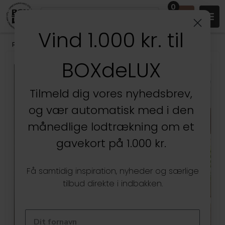
0
Vind 1.000 kr. til
Produkter
/
BOXdeLUX Design
BOXdeLUX
Kun hos BOXdeLUX
SPAR
50%
Tilmeld dig vores nyhedsbrev,
og vær automatisk med i den
månedlige lodtrækning om et
gavekort på 1.000 kr.
Få samtidig inspiration, nyheder og særlige
tilbud direkte i indbakken.