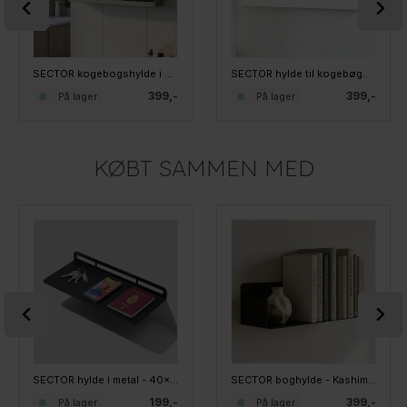
SECTOR kogebogshylde i metal - Grå
SECTOR hylde til kogebøger - Hvid
399,-
399,-
På lager
På lager
KØBT SAMMEN MED
SECTOR hylde i metal - 40x15 cm. Sort
SECTOR boghylde - Kashima - Sort
199,-
399,-
På lager
På lager