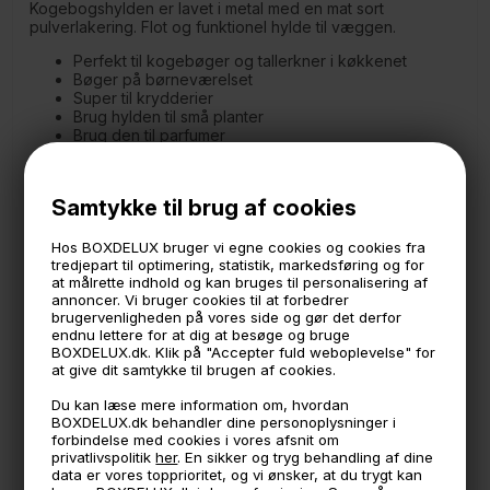
Kogebogshylden er lavet i metal med en mat sort
pulverlakering. Flot og funktionel hylde til væggen.
Perfekt til kogebøger og tallerkner i køkkenet
Bøger på børneværelset
Super til krydderier
Brug hylden til små planter
Brug den til parfumer
Vis dine yndlingsbøger på kontoret og i stuen
Samtykke til brug af cookies
Måler:
70 cm. bred
15 cm. høj
Hos BOXDELUX bruger vi egne cookies og cookies fra
8 cm. dyb.
tredjepart til optimering, statistik, markedsføring og for
Frontstykket er 4 cm høj
at målrette indhold og kan bruges til personalisering af
annoncer. Vi bruger cookies til at forbedrer
brugervenligheden på vores side og gør det derfor
- Sector er vores eget mærke, designet og produceret
endnu lettere for at dig at besøge og bruge
lige her i Danmark.
BOXDELUX.dk. Klik på "Accepter fuld weboplevelse" for
Lækkert design og høj kvalitet til gode priser og uden
at give dit samtykke til brugen af cookies.
unødvendig emballage.
Du kan læse mere information om, hvordan
- Lavet i metal med en mat grå coating
BOXDELUX.dk behandler dine personoplysninger i
forbindelse med cookies i vores afsnit om
- Skruer til ophæng medfølger ikke
privatlivspolitik
her
. En sikker og tryg behandling af dine
data er vores topprioritet, og vi ønsker, at du trygt kan