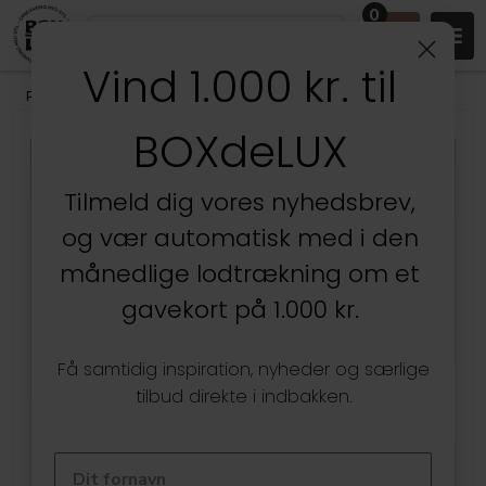
0
Vind 1.000 kr. til
Produkter
/
Stuen
/
Væghylder & gallerihylder
BOXdeLUX
Kun hos BOXdeLUX
Tilmeld dig vores nyhedsbrev,
og vær automatisk med i den
månedlige lodtrækning om et
gavekort på 1.000 kr.
Få samtidig inspiration, nyheder og særlige
tilbud direkte i indbakken.