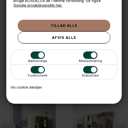
bruge BOXDELUX.dk i denne forvisning. Se også
Google privatslivspoltik her.
🕚 Bestil inden 11 & vi sender samme dag på hverdage
🧺 Kan du lægge varen i kurven, er den på lager
🌟 4,9 med over 1200 anmeldelser ★★★★★
📦 Fragtfri v. køb over 999,- ellers fra 49,- med GLS
💳 Betal med
📱 Kundeservice 50446800 (9-12)
📧
Kundeservice
mail@boxdelux.dk
(24/7)
Nødvendige
Markedsføring
Funktionelle
Statistiske
ANDRE IDÉER
Vis cookie detaljer