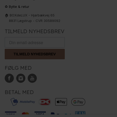
♻️ Bytte & retur
🏠 BOXdeLUX - Hjarbækvej 65
8831 Løgstrup - CVR 30589092
TILMELD NYHEDSBREV
TILMELD NYHEDSBREV
FØLG MED
BETAL MED