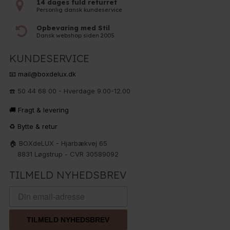
14 dages fuld returret
Personlig dansk kundeservice
Opbevaring med Stil
Dansk webshop siden 2005
KUNDESERVICE
📧 mail@boxdelux.dk
☎️ 50 44 68 00 - Hverdage 9.00-12.00
🚚 Fragt & levering
♻️ Bytte & retur
🏠 BOXdeLUX - Hjarbækvej 65
8831 Løgstrup - CVR 30589092
TILMELD NYHEDSBREV
TILMELD NYHEDSBREV