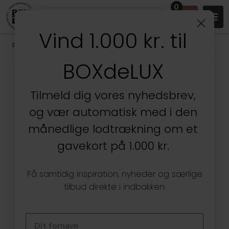
0
Vind 1.000 kr. til
Produkter
/
Børneværelset
/
Omnioutil Plastikspande
BOXdeLUX
Tilmeld dig vores nyhedsbrev,
og vær automatisk med i den
månedlige lodtrækning om et
gavekort på 1.000 kr.
Få samtidig inspiration, nyheder og særlige
tilbud direkte i indbakken.