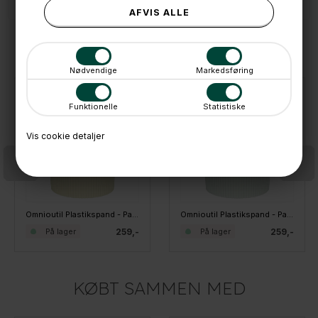
ANDRE IDÉER
Nødvendige
Markedsføring
Funktionelle
Statistiske
Vis cookie detaljer
Omnioutil Plastikspand - Pastel Lemon Yellow - 10 liter
Omnioutil Plastikspand - Pastel Melon Green - 10 liter
259,-
259,-
På lager
På lager
KØBT SAMMEN MED