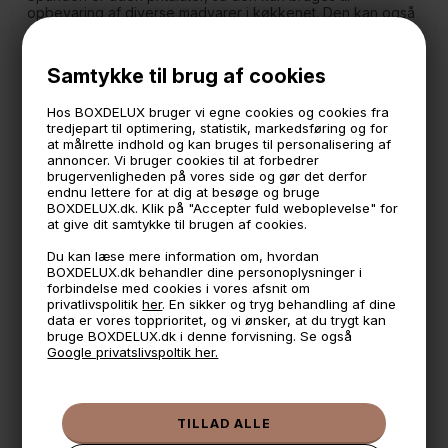
opbevaring af diverse madvarer i køkkenet. Den kan også
stå i haven, da den kan klare op til minus 20 grader.
Bemærk venligst at låget ikke er lufttæt.
Samtykke til brug af cookies
Mål:
Højde: 26,5 cm.
Hos BOXDELUX bruger vi egne cookies og cookies fra
Diameter: 27 cm.
tredjepart til optimering, statistik, markedsføring og for
Indhold: 10 liter.
at målrette indhold og kan bruges til personalisering af
Fremstillet af polypropylene plast
annoncer. Vi bruger cookies til at forbedrer
brugervenligheden på vores side og gør det derfor
*Samme farve fås i forskellige størrelser.
endnu lettere for at dig at besøge og bruge
BOXDELUX.dk. Klik på "Accepter fuld weboplevelse" for
at give dit samtykke til brugen af cookies.
🕚 Bestil inden 11 & vi sender samme dag på hverdage
Du kan læse mere information om, hvordan
BOXDELUX.dk behandler dine personoplysninger i
🧺 Kan du lægge varen i kurven, er den på lager
forbindelse med cookies i vores afsnit om
privatlivspolitik
her
. En sikker og tryg behandling af dine
🌟 4,9 med over 1200 anmeldelser ★★★★★
data er vores topprioritet, og vi ønsker, at du trygt kan
bruge BOXDELUX.dk i denne forvisning. Se også
📦 Fragtfri v. køb over 999,- ellers fra 49,- med GLS
Google privatslivspoltik her.
💳 Betal med
📱 Kundeservice 50446800 (9-12)
📧
Kundeservice
mail@boxdelux.dk
(24/7)