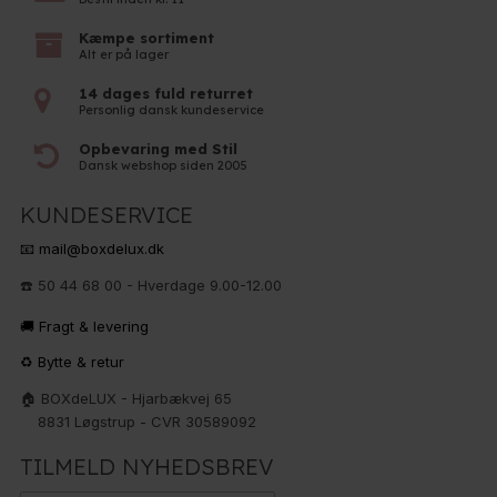
Kæmpe sortiment
Alt er på lager
14 dages fuld returret
Personlig dansk kundeservice
Opbevaring med Stil
Dansk webshop siden 2005
KUNDESERVICE
📧 mail@boxdelux.dk
☎️ 50 44 68 00 - Hverdage 9.00-12.00
🚚 Fragt & levering
♻️ Bytte & retur
🏠 BOXdeLUX - Hjarbækvej 65
8831 Løgstrup - CVR 30589092
TILMELD NYHEDSBREV