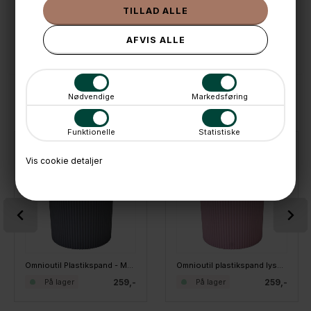
💳 Betal med
📱 Kundeservice 50446800 (9-12)
📧
Kundeservice
mail@boxdelux.dk
(24/7)
Nødvendige
Markedsføring
ANDRE IDÉER
Funktionelle
Statistiske
Vis cookie detaljer
Omnioutil Plastikspand - Mørkegrå. 10 liter
Omnioutil plastikspand lyserød 10 liter
259,-
259,-
På lager
På lager