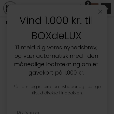
0
Vind 1.000 kr. til
Produkter
/
Børneværelset
/
Omnioutil Plastikspande
BOXdeLUX
Tilmeld dig vores nyhedsbrev,
og vær automatisk med i den
månedlige lodtrækning om et
gavekort på 1.000 kr.
Få samtidig inspiration, nyheder og særlige
tilbud direkte i indbakken.