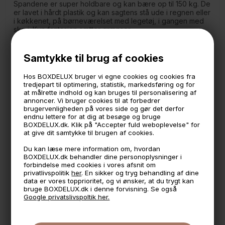
Spandene er super holdbare og kan bære op til 150 kg. De
er lavet i hårdt plastik og kan sagtens stå ude i regnen eller
i køkkenet, på børneværelset med legetøj, i gangen med
sko i. Kun fantasien sætter grænser.
Spanden er uden phtalater, så den kan bruges til
opbevaring af diverse madvarer i køkkenet. Den kan også
Samtykke til brug af cookies
stå i haven, da den kan klare op til minus 20 grader.
Bemærk venligst at låget ikke er lufttæt.
Hos BOXDELUX bruger vi egne cookies og cookies fra
tredjepart til optimering, statistik, markedsføring og for
Mål:
at målrette indhold og kan bruges til personalisering af
Højde: 26,5 cm.
annoncer. Vi bruger cookies til at forbedrer
Diameter: 27 cm.
brugervenligheden på vores side og gør det derfor
Indhold: 10 liter.
endnu lettere for at dig at besøge og bruge
BOXDELUX.dk. Klik på "Accepter fuld weboplevelse" for
*Samme farve fås i forskellige størrelser.
at give dit samtykke til brugen af cookies.
Du kan læse mere information om, hvordan
BOXDELUX.dk behandler dine personoplysninger i
🕚 Bestil inden 11 & vi sender samme dag på hverdage
forbindelse med cookies i vores afsnit om
privatlivspolitik
her
. En sikker og tryg behandling af dine
🧺 Kan du lægge varen i kurven, er den på lager
data er vores topprioritet, og vi ønsker, at du trygt kan
bruge BOXDELUX.dk i denne forvisning. Se også
🌟 4,9 med over 1200 anmeldelser ★★★★★
Google privatslivspoltik her.
📦 Fragtfri v. køb over 999,- ellers fra 49,- med GLS