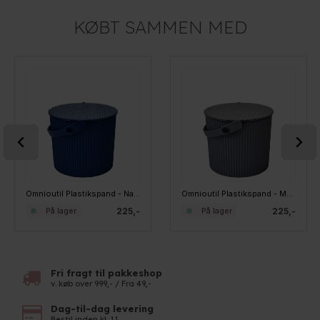
KØBT SAMMEN MED
Omnioutil Plastikspand - Navyblå 8 liter
Omnioutil Plastikspand - Mørkegrå. 8 liter
225,-
225,-
På lager
På lager
Fri fragt til pakkeshop
v. køb over 999,- / Fra 49,-
Dag-til-dag levering
Bestil inden kl. 11