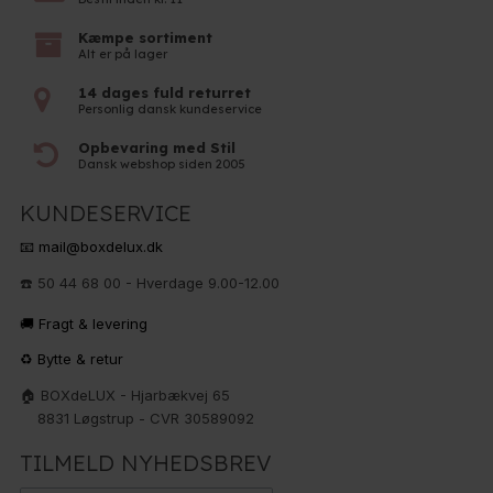
Kæmpe sortiment
Alt er på lager
14 dages fuld returret
Personlig dansk kundeservice
Opbevaring med Stil
Dansk webshop siden 2005
KUNDESERVICE
📧 mail@boxdelux.dk
☎️ 50 44 68 00 - Hverdage 9.00-12.00
🚚 Fragt & levering
♻️ Bytte & retur
🏠 BOXdeLUX - Hjarbækvej 65
8831 Løgstrup - CVR 30589092
TILMELD NYHEDSBREV