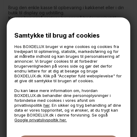
Brug den enkle kasse til opbevaring i køkkenet eller i din
butik til display og udstilling.
Kassen kan også sagtens bruges på badeværelset til
organisering af make up.
Str. large måler:
Samtykke til brug af cookies
15 x 15 x 15 cm.
Hos BOXDELUX bruger vi egne cookies og cookies fra
Håndlavet i EU - Små uregelmæssigheder kan forekomme.
tredjepart til optimering, statistik, markedsføring og for
at målrette indhold og kan bruges til personalisering af
(tykkelsen på akrylen er ca. 3mm.)
annoncer. Vi bruger cookies til at forbedrer
brugervenligheden på vores side og gør det derfor
Akryl rengøres forsigtigt med en blød fugtig klud for at
endnu lettere for at dig at besøge og bruge
undgå ridser.
Brug aldrig sprit eller andre kemiske
BOXDELUX.dk. Klik på "Accepter fuld weboplevelse" for
rengøringsmidler
at give dit samtykke til brugen af cookies.
Du kan læse mere information om, hvordan
BOXDELUX.dk behandler dine personoplysninger i
🕚 Bestil inden 11 & vi sender samme dag på hverdage
forbindelse med cookies i vores afsnit om
privatlivspolitik
her
. En sikker og tryg behandling af dine
🧺 Kan du lægge varen i kurven, er den på lager
data er vores topprioritet, og vi ønsker, at du trygt kan
bruge BOXDELUX.dk i denne forvisning. Se også
🌟 4,9 med over 1200 anmeldelser ★★★★★
Google privatslivspoltik her.
📦 Fragtfri v. køb over 999,- ellers fra 49,- med GLS