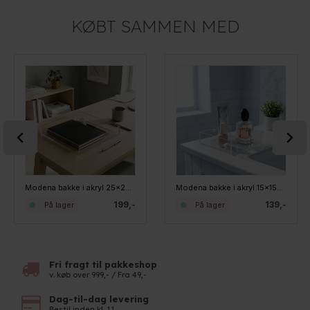
KØBT SAMMEN MED
Modena bakke i akryl 25x25x4cm, kvadratisk - Large
Modena bakke i akryl 15x15x4cm, kvadratisk - Small
199,-
139,-
På lager
På lager
Fri fragt til pakkeshop
v. køb over 999,- / Fra 49,-
Dag-til-dag levering
Bestil inden kl. 11