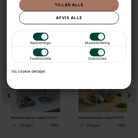
💳 Betal med
📱 Kundeservice 50446800 (9-12)
📧
Kundeservice
mail@boxdelux.dk
(24/7)
Nødvendige
Markedsføring
ANDRE IDÉER
Funktionelle
Statistiske
Vis cookie detaljer
Modena kasse i akryl 12,5x12,5 cm - Medium, Kvadratisk
Modena kasse i akryl 10x10cm - Small, Kvadratisk
189,-
129,-
På lager
På lager