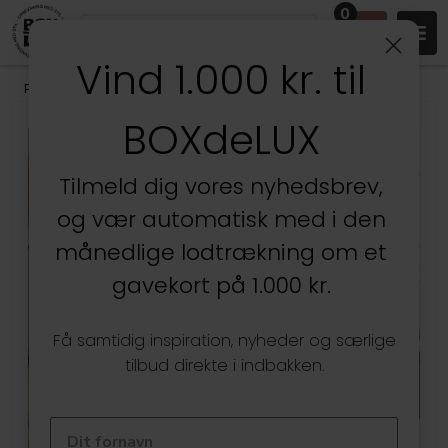
0
Vind 1.000 kr. til
Produkter
/
Opbevaring - Vælg materiale
/
AKRYL - Kasser & æsker
BOXdeLUX
Kun hos BOXdeLUX
Tilmeld dig vores nyhedsbrev,
og vær automatisk med i den
månedlige lodtrækning om et
gavekort på 1.000 kr.
Få samtidig inspiration, nyheder og særlige
tilbud direkte i indbakken.