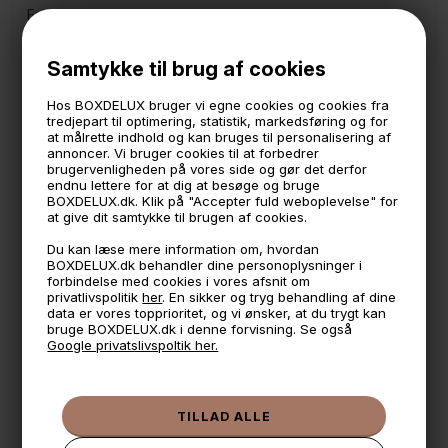
En fin lille toilet- og makeup taske til toiletsager.
Den fine lille taske er helt perfekt til at opbevare dit make-
up når du er på farten.
Samtykke til brug af cookies
Indeholder 1 stort rum og et lille rum med lynlås på
indersiden.
Hos BOXDELUX bruger vi egne cookies og cookies fra
Måler:
tredjepart til optimering, statistik, markedsføring og for
16 cm. lang
at målrette indhold og kan bruges til personalisering af
12 cm. dyb
annoncer. Vi bruger cookies til at forbedrer
11 cm. høj
brugervenligheden på vores side og gør det derfor
endnu lettere for at dig at besøge og bruge
BOXDELUX.dk. Klik på "Accepter fuld weboplevelse" for
at give dit samtykke til brugen af cookies.
🕚 Bestil inden 11 & vi sender samme dag på hverdage
Du kan læse mere information om, hvordan
🧺 Kan du lægge varen i kurven, er den på lager
BOXDELUX.dk behandler dine personoplysninger i
forbindelse med cookies i vores afsnit om
🌟 4,9 med over 1200 anmeldelser ★★★★★
privatlivspolitik
her
. En sikker og tryg behandling af dine
data er vores topprioritet, og vi ønsker, at du trygt kan
📦 Fragtfri v. køb over 999,- ellers fra 49,- med GLS
bruge BOXDELUX.dk i denne forvisning. Se også
Google privatslivspoltik her.
💳 Betal med
📱 Kundeservice 50446800 (9-12)
📧
Kundeservice
mail@boxdelux.dk
(24/7)