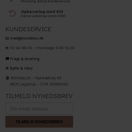
Personlig dansk kundeservice
Opbevaring med Stil
Dansk webshop siden 2005
KUNDESERVICE
📧 mail@boxdelux.dk
☎️ 50 44 68 00 - Hverdage 9.00-12.00
🚚 Fragt & levering
♻️ Bytte & retur
🏠 BOXdeLUX - Hjarbækvej 65
8831 Løgstrup - CVR 30589092
TILMELD NYHEDSBREV
TILMELD NYHEDSBREV