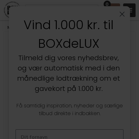
0
Vind 1.000 kr. til
Mærker
/
Derrière La Porte
BOXdeLUX
SPAR
50%
Tilmeld dig vores nyhedsbrev,
og vær automatisk med i den
månedlige lodtrækning om et
gavekort på 1.000 kr.
Få samtidig inspiration, nyheder og særlige
tilbud direkte i indbakken.