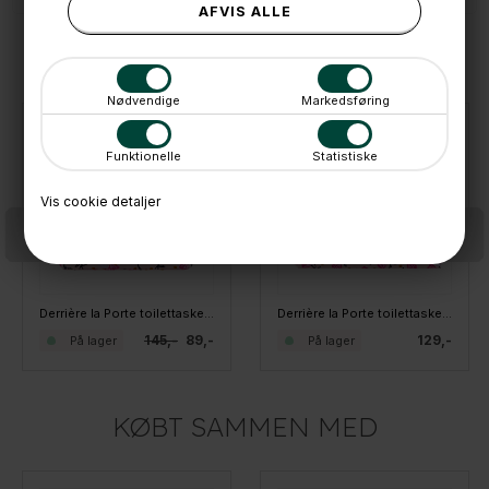
ANDRE IDÉER
Nødvendige
Markedsføring
SPAR
39%
Funktionelle
Statistiske
Vis cookie detaljer
Derrière la Porte toilettaske - TRAPEZE Amour Fou
Derrière la Porte toilettaske - MOTIVE Amour Fou
145,-
89,-
129,-
På lager
På lager
KØBT SAMMEN MED