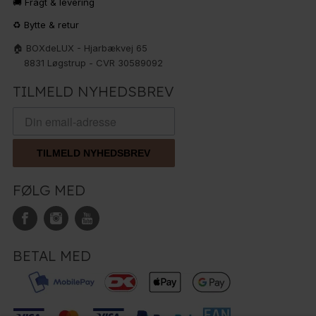
🚚 Fragt & levering
♻️ Bytte & retur
🏠 BOXdeLUX - Hjarbækvej 65
8831 Løgstrup - CVR 30589092
TILMELD NYHEDSBREV
TILMELD NYHEDSBREV
FØLG MED
BETAL MED