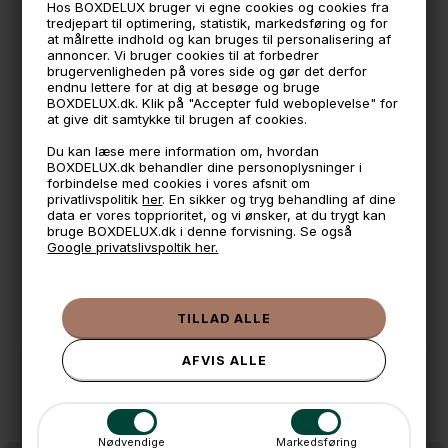
Hos BOXDELUX bruger vi egne cookies og cookies fra
tredjepart til optimering, statistik, markedsføring og for
🕚 Bestil inden 11 & vi sender samme dag på hverdage
at målrette indhold og kan bruges til personalisering af
annoncer. Vi bruger cookies til at forbedrer
🧺 Kan du lægge varen i kurven, er den på lager
brugervenligheden på vores side og gør det derfor
endnu lettere for at dig at besøge og bruge
🌟 4,9 med over 1200 anmeldelser ★★★★★
BOXDELUX.dk. Klik på "Accepter fuld weboplevelse" for
at give dit samtykke til brugen af cookies.
📦 Fragtfri v. køb over 999,- ellers fra 49,- med GLS
Du kan læse mere information om, hvordan
💳 Betal med
BOXDELUX.dk behandler dine personoplysninger i
forbindelse med cookies i vores afsnit om
📱 Kundeservice 50446800 (9-12)
privatlivspolitik
her
. En sikker og tryg behandling af dine
data er vores topprioritet, og vi ønsker, at du trygt kan
📧
Kundeservice
mail@boxdelux.dk
(24/7)
bruge BOXDELUX.dk i denne forvisning. Se også
Google privatslivspoltik her.
ANDRE IDÉER
Nødvendige
Markedsføring