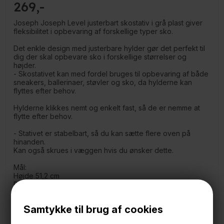
269
Joseph Joseph Level justerbart skostativ i grå plast giver
fleksibilitet i opbevaring af forskellige typer sko.
Det enkle design med justerbare hylder gør det perfekt til
dig der skal opbevare sko i forskellige størrelser og
højder.
- Skostativet kan med fordel bruges til opbevaring af både
sneakers, ballerinaer, støvler og sko, da hylderne kan
flyttes efter behov.
Hylderne klikkes nemt og enkelt fast, så de er nemme at
flytte efter behov.
- Stativet er stabelbart, så du kan sætte flere oven på
hinanden.
Kan også skrues i væggen hvis du ønsker dette.
Mål:
Højde 51,2 cm
Bredde 26 cm
Dybde 35 cm.
Max bæreevne pr. hylde: 1 kg.
Samtykke til brug af cookies