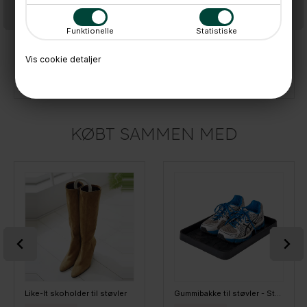
Funktionelle
Statistiske
Vis cookie detaljer
Joseph Joseph Shoe-In Stort Skostativ til skabet, Ecru
Joseph Joseph Shoe-in Skostativ til 3 par sko
199,-
119,-
På lager
På lager
KØBT SAMMEN MED
Like-It skoholder til støvler
Gummibakke til støvler - Støvlemotiv - S