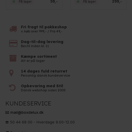
59,-
299,-
På lager
På lager
Fri fragt til pakkeshop
v. køb over 999,- / Fra 49,-
Dag-til-dag levering
Bestil inden kl. 11
Kæmpe sortiment
Alt er på lager
14 dages fuld returret
Personlig dansk kundeservice
Opbevaring med Stil
Dansk webshop siden 2005
KUNDESERVICE
📧 mail@boxdelux.dk
☎️ 50 44 68 00 - Hverdage 9.00-12.00