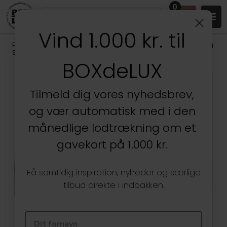
0
Vind 1.000 kr. til
Produkter
/
Køkken
/
Køkkenopbevaring
/
Organisering af Skabe og
Skuffer
BOXdeLUX
Tilmeld dig vores nyhedsbrev,
og vær automatisk med i den
månedlige lodtrækning om et
gavekort på 1.000 kr.
Få samtidig inspiration, nyheder og særlige
tilbud direkte i indbakken.