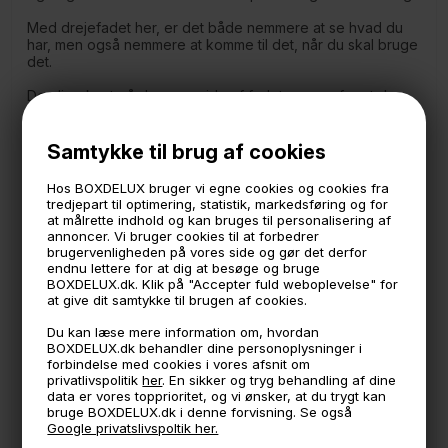
Med drejefadet her, er det både nemmere at se hvad du
har, men også nemmere at komme til det, når du skal bruge
det.
Den lige kant på den ene side af fadet, sørger for at du
kan udnytte pladsen i skabet bedst muligt. Det gør nemlig
at drejefadet kan udnytte både dybden og bredden i
skabet, samtidigt med at du kan lukke lågen uden
Samtykke til brug af cookies
problemer.
Hos BOXDELUX bruger vi egne cookies og cookies fra
Måler
tredjepart til optimering, statistik, markedsføring og for
33 cm. bred
at målrette indhold og kan bruges til personalisering af
28 cm. dyb.
annoncer. Vi bruger cookies til at forbedrer
6,8 cm. høj.
brugervenligheden på vores side og gør det derfor
endnu lettere for at dig at besøge og bruge
Minimum hyldeplads til produktet skal være 33x33 cm.
BOXDELUX.dk. Klik på "Accepter fuld weboplevelse" for
at give dit samtykke til brugen af cookies.
BPA fri
Du kan læse mere information om, hvordan
*Vaskes i hånden-
Tåler ikke opvaskemaskine
BOXDELUX.dk behandler dine personoplysninger i
forbindelse med cookies i vores afsnit om
privatlivspolitik
her
. En sikker og tryg behandling af dine
🕚 Bestil inden 11 & vi sender samme dag på hverdage
data er vores topprioritet, og vi ønsker, at du trygt kan
bruge BOXDELUX.dk i denne forvisning. Se også
🧺 Kan du lægge varen i kurven, er den på lager
Google privatslivspoltik her.