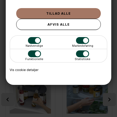
🌟 4,9 med over 1200 anmeldelser ★★★★★
📦 Fragtfri v. køb over 999,- ellers fra 49,- med GLS
💳 Betal med
📱 Kundeservice 50446800 (9-12)
📧
Kundeservice
mail@boxdelux.dk
(24/7)
Nødvendige
Markedsføring
ANDRE IDÉER
Funktionelle
Statistiske
Vis cookie detaljer