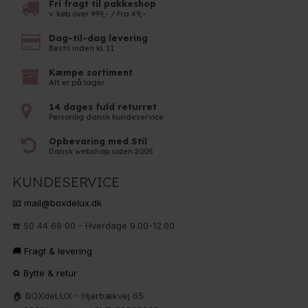
Fri fragt til pakkeshop
v. køb over 999,- / Fra 49,-
Dag-til-dag levering
Bestil inden kl. 11
Kæmpe sortiment
Alt er på lager
14 dages fuld returret
Personlig dansk kundeservice
Opbevaring med Stil
Dansk webshop siden 2005
KUNDESERVICE
📧 mail@boxdelux.dk
☎️ 50 44 68 00 - Hverdage 9.00-12.00
🚚 Fragt & levering
♻️ Bytte & retur
🏠 BOXdeLUX - Hjarbækvej 65