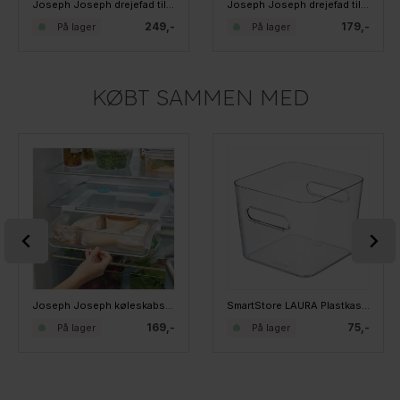
Joseph Joseph drejefad til køkkenskabet - Grå - 2 Tier
Joseph Joseph drejefad til køleskabet
249,-
179,-
På lager
På lager
KØBT SAMMEN MED
Joseph Joseph køleskabsskuffe - Undershelf
SmartStore LAURA Plastkasse SQUARE L
169,-
75,-
På lager
På lager