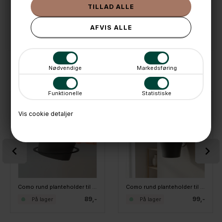
📱 Kundeservice 50446800 (9-12)
📧
Kundeservice
mail@boxdelux.dk
(24/7)
ANDRE IDÉER
Nødvendige
Markedsføring
Funktionelle
Statistiske
Vis cookie detaljer
Como rund planteholder til væg - Sort. Medium
Como rund planteholder til væg - Hvid. Large
89,-
99,-
På lager
På lager