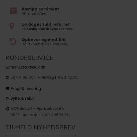
Kæmpe sortiment
Alt er på lager
14 dages fuld returret
Personlig dansk kundeservice
Opbevaring med Stil
Dansk webshop siden 2005
KUNDESERVICE
📧 mail@boxdelux.dk
☎️ 50 44 68 00 - Hverdage 9.00-12.00
🚚 Fragt & levering
♻️ Bytte & retur
🏠 BOXdeLUX - Hjarbækvej 65
8831 Løgstrup - CVR 30589092
TILMELD NYHEDSBREV