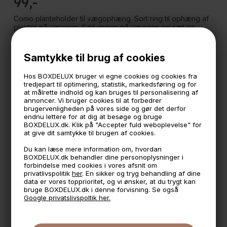
99
Como planteholder til vægophæng. Sort ring til ophæng af
planter på væggen. Sæt ringen på væggen og sæt en
urtepotte i. Planteholderen er super smart til at få de
grønne planter ind som en del af boligindretningen hvis
man ikke lige har en reol, skænk eller hylde som planten
Samtykke til brug af cookies
kan stå på.
Hos BOXDELUX bruger vi egne cookies og cookies fra
I vores sortiment kan du finde urtepotten "Verona" i
tredjepart til optimering, statistik, markedsføring og for
størrelse large som passer til denne planteholder.
at målrette indhold og kan bruges til personalisering af
annoncer. Vi bruger cookies til at forbedrer
Måler:
brugervenligheden på vores side og gør det derfor
Indvendig diameter: 14,8 cm
endnu lettere for at dig at besøge og bruge
BOXDELUX.dk. Klik på "Accepter fuld weboplevelse" for
OBS: Skruer til ophæng medfølger ikke
at give dit samtykke til brugen af cookies.
Du kan læse mere information om, hvordan
BOXDELUX.dk behandler dine personoplysninger i
🕚 Bestil inden 11 & vi sender samme dag på hverdage
forbindelse med cookies i vores afsnit om
privatlivspolitik
her
. En sikker og tryg behandling af dine
🧺 Kan du lægge varen i kurven, er den på lager
data er vores topprioritet, og vi ønsker, at du trygt kan
bruge BOXDELUX.dk i denne forvisning. Se også
🌟 4,9 med over 1200 anmeldelser ★★★★★
Google privatslivspoltik her.
📦 Fragtfri v. køb over 999,- ellers fra 49,- med GLS
💳 Betal med