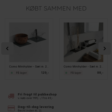
KØBT SAMMEN MED
Como Minihylder - Sæt m. 2 stk. brede - Grå
Como Minihylder - Sæt m. 2 stk. smalle - Sort
129,-
99,-
På lager
På lager
Fri fragt til pakkeshop
v. køb over 999,- / Fra 49,-
Dag-til-dag levering
Bestil inden kl. 11