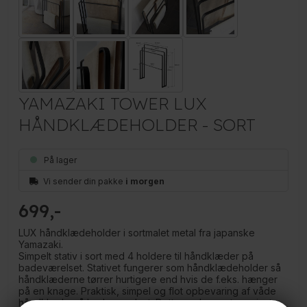
YAMAZAKI TOWER LUX
HÅNDKLÆDEHOLDER - SORT
På lager
Vi sender din pakke
i morgen
699
LUX håndklædeholder i sortmalet metal fra japanske
Yamazaki.
Simpelt stativ i sort med 4 holdere til håndklæder på
badeværelset. Stativet fungerer som håndklædeholder så
håndklæderne tørrer hurtigere end hvis de f.eks. hænger
på en knage. Praktisk, simpel og flot opbevaring af våde
håndklæde på badeværelset. Dette er den sorte variant.