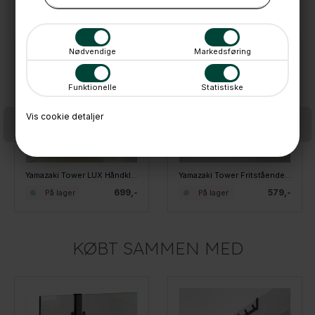
ANDRE IDÉER
Nødvendige
Markedsføring
Funktionelle
Statistiske
Vis cookie detaljer
Yamazaki Tower LUX Håndklædeholder - HVID
Yamazaki Tower Fritstående Håndklædeholder, SORT
699,-
579,-
På lager
På lager
KØBT SAMMEN MED