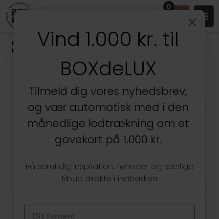
0
Vind 1.000 kr. til
Produkter
/
Badeværelset
/
Badeværelsesopbevaring
/
Håndklædeholdere
BOXdeLUX
Tilmeld dig vores nyhedsbrev,
og vær automatisk med i den
månedlige lodtrækning om et
gavekort på 1.000 kr.
Få samtidig inspiration, nyheder og særlige
tilbud direkte i indbakken.