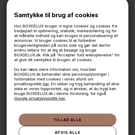
Fås også i hvid
Måler
Samtykke til brug af cookies
81 cm. høj.
70 cm. bred
Hos BOXDELUX bruger vi egne cookies og cookies fra
14 cm. dyb
tredjepart til optimering, statistik, markedsføring og for
at målrette indhold og kan bruges til personalisering af
leveres usamlet i en flad pakke
annoncer. Vi bruger cookies til at forbedrer
brugervenligheden på vores side og gør det derfor
endnu lettere for at dig at besøge og bruge
BOXDELUX.dk. Klik på "Accepter fuld weboplevelse" for
🕚 Bestil inden 11 & vi sender samme dag på hverdage
at give dit samtykke til brugen af cookies.
🧺 Kan du lægge varen i kurven, er den på lager
Du kan læse mere information om, hvordan
BOXDELUX.dk behandler dine personoplysninger i
🌟 4,9 med over 1200 anmeldelser ★★★★★
forbindelse med cookies i vores afsnit om
privatlivspolitik
her
. En sikker og tryg behandling af dine
📦 Fragtfri v. køb over 999,- ellers fra 49,- med GLS
data er vores topprioritet, og vi ønsker, at du trygt kan
bruge BOXDELUX.dk i denne forvisning. Se også
💳 Betal med
Google privatslivspoltik her.
📱 Kundeservice 50446800 (9-12)
📧
Kundeservice
mail@boxdelux.dk
(24/7)