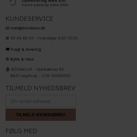
Opbevaring med Stil
Dansk webshop siden 2005
KUNDESERVICE
📧 mail@boxdelux.dk
☎️ 50 44 68 00 - Hverdage 9.00-12.00
🚚 Fragt & levering
♻️ Bytte & retur
🏠 BOXdeLUX - Hjarbækvej 65
8831 Løgstrup - CVR 30589092
TILMELD NYHEDSBREV
TILMELD NYHEDSBREV
FØLG MED