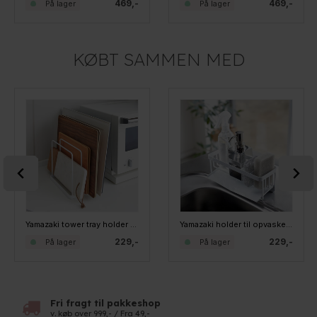
469,-
469,-
På lager
På lager
KØBT SAMMEN MED
Yamazaki tower tray holder - Hvid
Yamazaki holder til opvasketilbehør - Hvid
229,-
229,-
På lager
På lager
Fri fragt til pakkeshop
v. køb over 999,- / Fra 49,-