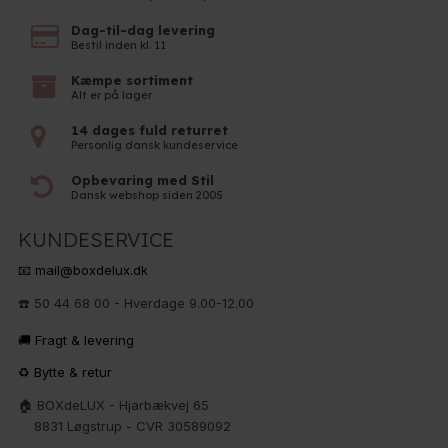
Dag-til-dag levering
Bestil inden kl. 11
Kæmpe sortiment
Alt er på lager
14 dages fuld returret
Personlig dansk kundeservice
Opbevaring med Stil
Dansk webshop siden 2005
KUNDESERVICE
📧 mail@boxdelux.dk
☎️ 50 44 68 00 - Hverdage 9.00-12.00
🚚 Fragt & levering
♻️ Bytte & retur
🏠 BOXdeLUX - Hjarbækvej 65
8831 Løgstrup - CVR 30589092