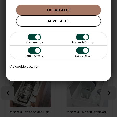
📦 Fragtfri v. køb over 999,- ellers fra 49,- med GLS
💳 Betal med
📱 Kundeservice 50446800 (9-12)
📧
Kundeservice
mail@boxdelux.dk
(24/7)
Nødvendige
Markedsføring
ANDRE IDÉER
Funktionelle
Statistiske
Vis cookie detaljer
Yamazaki Tower holder til grydelåg, SORT
Yamazaki Holder til grydelåg/tallerkener, HVID