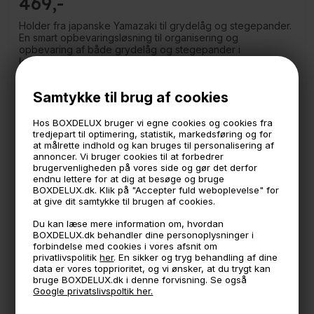
469
Holder fra japanske Yamazaki til grydelåg og stegepander.
En smart opbevaringsløsning til organisering og
opbevaring af både grydelåg og stegepander i
køkkenskufferne.
Stativet er har flytbare skillerum, så du kan flytte rundt på
Samtykke til brug af cookies
rummene, så de passer til lige netop dine stegepander og
grydelåg.
Hos BOXDELUX bruger vi egne cookies og cookies fra
tredjepart til optimering, statistik, markedsføring og for
Fremstillet af resin.
at målrette indhold og kan bruges til personalisering af
annoncer. Vi bruger cookies til at forbedrer
Måler 45 cm i bredden
brugervenligheden på vores side og gør det derfor
20 cm i dybden
endnu lettere for at dig at besøge og bruge
17,5 cm i højden.
BOXDELUX.dk. Klik på "Accepter fuld weboplevelse" for
Indstillelig - dvs du kan flytte afstandsstykkerne, så de
at give dit samtykke til brugen af cookies.
passer til både små og store låg.
Bredden er justerbar - op til 82 cm i længden.
Du kan læse mere information om, hvordan
BOXDELUX.dk behandler dine personoplysninger i
forbindelse med cookies i vores afsnit om
privatlivspolitik
her
. En sikker og tryg behandling af dine
🕚 Bestil inden 11 & vi sender samme dag på hverdage
data er vores topprioritet, og vi ønsker, at du trygt kan
bruge BOXDELUX.dk i denne forvisning. Se også
🧺 Kan du lægge varen i kurven, er den på lager
Google privatslivspoltik her.
🌟 4,9 med over 1200 anmeldelser ★★★★★